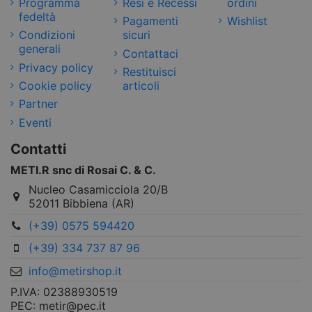
Programma
Resi e Recessi
ordini
fedeltà
Pagamenti
Wishlist
Condizioni
sicuri
generali
Contattaci
Privacy policy
Restituisci
Cookie policy
articoli
Partner
Eventi
Contatti
METI.R snc di Rosai C. & C.
Nucleo Casamicciola 20/B
52011 Bibbiena (AR)
(+39) 0575 594420
(+39) 334 737 87 96
info@metirshop.it
P.IVA: 02388930519
PEC: metir@pec.it