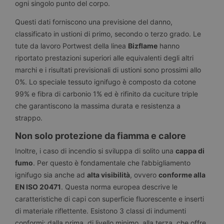
ogni singolo punto del corpo.
Questi dati forniscono una previsione del danno,
classificato in ustioni di primo, secondo o terzo grado. Le
tute da lavoro Portwest della linea
Bizflame
hanno
riportato prestazioni superiori alle equivalenti degli altri
marchi e i risultati previsionali di ustioni sono prossimi allo
0%. Lo speciale tessuto ignifugo è composto da cotone
99% e fibra di carbonio 1% ed è rifinito da cuciture triple
che garantiscono la massima durata e resistenza a
strappo.
Non solo protezione da fiamma e calore
Inoltre, i caso di incendio si sviluppa di solito una
cappa di
fumo
. Per questo è fondamentale che l’abbigliamento
ignifugo sia anche ad
alta visibilità
, ovvero
conforme alla
EN ISO 20471
. Questa norma europea descrive le
caratteristiche di capi con superficie fluorescente e inserti
di materiale riflettente. Esistono 3 classi di indumenti
conformi: dalla prima, di livello minimo, alla terza, che offre