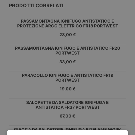
PRODOTTI CORRELATI
PASSAMONTAGNA IGNIFUGO ANTISTATICO E
PROTEZIONE ARCO ELETTRICO FR18 PORTWEST
23,00 €
PASSAMONTAGNA IGNIFUGO E ANTISTATICO FR20
PORTWEST
33,00 €
PARACOLLO IGNIFUGO E ANTISTATICO FR19
PORTWEST
19,00 €
SALOPETTE DA SALDATORE IGNIFUGA E
ANTISTATICA FR37 PORTWEST
67,00 €
GIACCA DA SALDATORE IGNIFUGA BIZFLAME WORK
FR35 PORTWEST