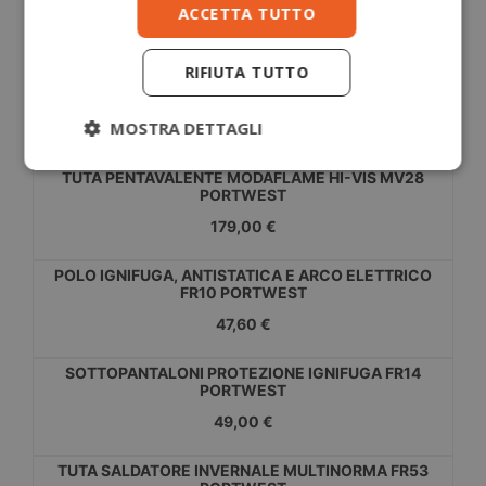
ACCETTA TUTTO
120,00 €
RIFIUTA TUTTO
CALZA NERA IGNIFUGA E ANTISTATICA SK20
PORTWEST
MOSTRA DETTAGLI
15,00 €
TUTA PENTAVALENTE MODAFLAME HI-VIS MV28
PORTWEST
179,00 €
POLO IGNIFUGA, ANTISTATICA E ARCO ELETTRICO
FR10 PORTWEST
47,60 €
SOTTOPANTALONI PROTEZIONE IGNIFUGA FR14
PORTWEST
49,00 €
TUTA SALDATORE INVERNALE MULTINORMA FR53