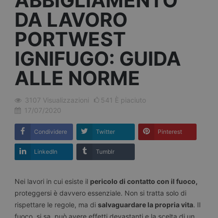
ABBIGLIAMENTO
DA LAVORO
PORTWEST
IGNIFUGO: GUIDA
ALLE NORME
3107
Visualizzazioni
541
È piaciuto
17/07/2020
Condividere
Twitter
Pinterest
LinkedIn
Tumblr
Nei lavori in cui esiste il
pericolo di contatto con il fuoco,
proteggersi è davvero essenziale. Non si tratta solo di
rispettare le regole, ma di
salvaguardare la propria vita
. Il
fuoco, si sa, può avere effetti devastanti e la scelta di un