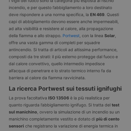
I vigili del fuoco sono la categoria più esposta al rischio
incendio, e per questo l’abbigliamento a loro destinato
deve rispondere a una norma specifica, la
EN 469
. Questi
capi di abbigliamento devono essere anche impermeabili,
ad alta visibilità e resistere al calore, alla propagazione
della fiamma e allo strappo.
Portwest
, con la linea
Solar
,
offre una vasta gamma di completi per squadre
antincendio. Si tratta di articoli ad altissima performance,
composti da tre strati: il più esterno protegge dal fuoco e
dal calore convettivo, quello intermedio impedisce
all’acqua di penetrare e lo strato termico interno fa da
barriera al calore da fiamma ravvicinata.
La ricerca Portwest sui tessuti ignifughi
La prova facoltativa
ISO 13506
è la più realistica per
quanto riguarda l’abbigliamento ignifugo. Si tratta del
test
sul manichino
, ovvero la simulazione di un incendio su un
manichino completamente vestito e dotato di
più di cento
sensori
che registrano la variazione di energia termica in