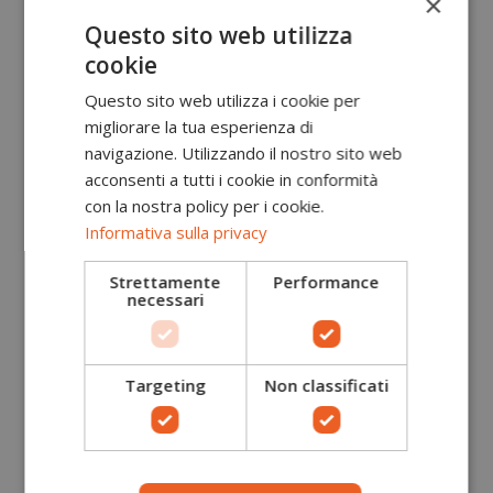
×
Questo sito web utilizza
55,00 €
cookie
GIACCA DA SALDATORE PROTEZIONE
PENTAVALENTE HI-VIS CLASSE 2 MV25 PORTWEST
Questo sito web utilizza i cookie per
migliorare la tua esperienza di
116,90 €
navigazione. Utilizzando il nostro sito web
acconsenti a tutti i cookie in conformità
POLO HI-VIS CLASSE 3 IGNIFUGA E ANTISTATICA
FR77 PORTWEST
con la nostra policy per i cookie.
79,00 €
Informativa sulla privacy
POLO BICOLORE HI-VIS CLASSE 2 E IGNIFUGA FR74
Strettamente
Performance
PORTWEST
necessari
67,00 €
FELPA HI-VIS CLASSE 3 ANTISTATICA E IGNIFUGA
Targeting
Non classificati
FR72 PORTWEST
95,00 €
PILE HI-VIS CLASSE 3 ANTISTATICO E IGNIFUGO FR31
PORTWEST