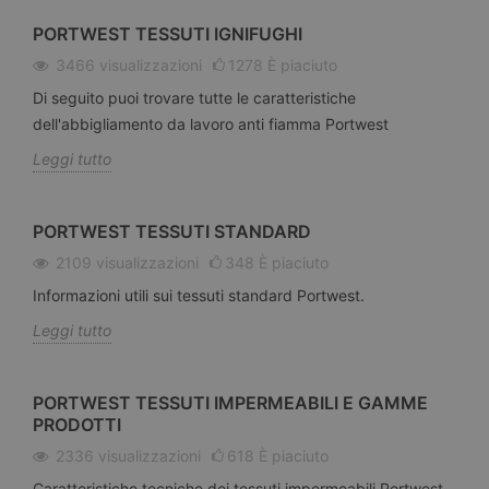
PORTWEST TESSUTI IGNIFUGHI
3466
visualizzazioni
1278
È piaciuto
Di seguito puoi trovare tutte le caratteristiche
dell'abbigliamento da lavoro anti fiamma Portwest
Leggi tutto
PORTWEST TESSUTI STANDARD
2109
visualizzazioni
348
È piaciuto
Informazioni utili sui tessuti standard Portwest.
Leggi tutto
PORTWEST TESSUTI IMPERMEABILI E GAMME
PRODOTTI
2336
visualizzazioni
618
È piaciuto
Caratteristiche tecniche dei tessuti impermeabili Portwest