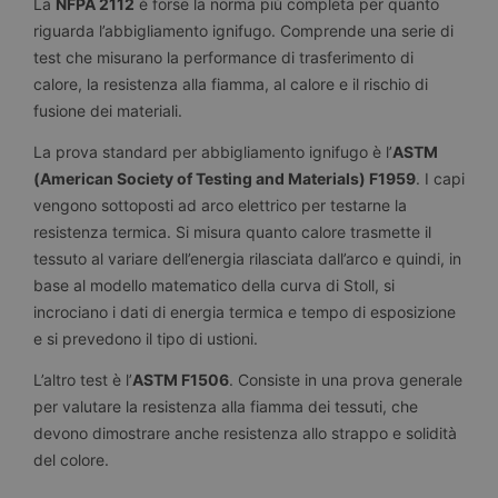
La
NFPA 2112
è forse la norma più completa per quanto
riguarda l’abbigliamento ignifugo. Comprende una serie di
test che misurano la performance di trasferimento di
calore, la resistenza alla fiamma, al calore e il rischio di
fusione dei materiali.
La prova standard per abbigliamento ignifugo è l’
ASTM
(American Society of Testing and Materials) F1959
. I capi
vengono sottoposti ad arco elettrico per testarne la
resistenza termica. Si misura quanto calore trasmette il
tessuto al variare dell’energia rilasciata dall’arco e quindi, in
base al modello matematico della curva di Stoll, si
incrociano i dati di energia termica e tempo di esposizione
e si prevedono il tipo di ustioni.
L’altro test è l’
ASTM F1506
. Consiste in una prova generale
per valutare la resistenza alla fiamma dei tessuti, che
devono dimostrare anche resistenza allo strappo e solidità
del colore.