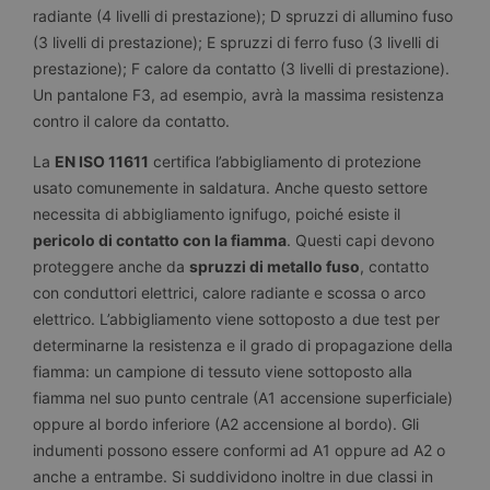
radiante (4 livelli di prestazione); D spruzzi di allumino fuso
(3 livelli di prestazione); E spruzzi di ferro fuso (3 livelli di
prestazione); F calore da contatto (3 livelli di prestazione).
Un pantalone F3, ad esempio, avrà la massima resistenza
contro il calore da contatto.
La
EN ISO 11611
certifica l’abbigliamento di protezione
usato comunemente in saldatura. Anche questo settore
necessita di abbigliamento ignifugo, poiché esiste il
pericolo di contatto con la fiamma
. Questi capi devono
proteggere anche da
spruzzi di metallo fuso
, contatto
con conduttori elettrici, calore radiante e scossa o arco
elettrico. L’abbigliamento viene sottoposto a due test per
determinarne la resistenza e il grado di propagazione della
fiamma: un campione di tessuto viene sottoposto alla
fiamma nel suo punto centrale (A1 accensione superficiale)
oppure al bordo inferiore (A2 accensione al bordo). Gli
indumenti possono essere conformi ad A1 oppure ad A2 o
anche a entrambe. Si suddividono inoltre in due classi in