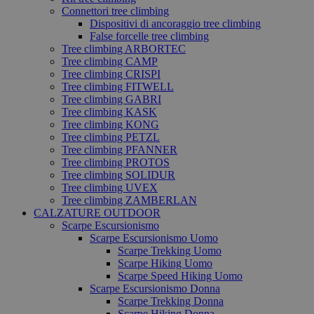
Connettori tree climbing
Dispositivi di ancoraggio tree climbing
False forcelle tree climbing
Tree climbing ARBORTEC
Tree climbing CAMP
Tree climbing CRISPI
Tree climbing FITWELL
Tree climbing GABRI
Tree climbing KASK
Tree climbing KONG
Tree climbing PETZL
Tree climbing PFANNER
Tree climbing PROTOS
Tree climbing SOLIDUR
Tree climbing UVEX
Tree climbing ZAMBERLAN
CALZATURE OUTDOOR
Scarpe Escursionismo
Scarpe Escursionismo Uomo
Scarpe Trekking Uomo
Scarpe Hiking Uomo
Scarpe Speed Hiking Uomo
Scarpe Escursionismo Donna
Scarpe Trekking Donna
Scarpe Hiking Donna