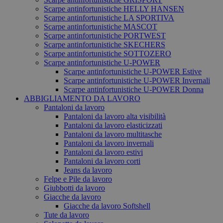
Scarpe antinfortunistiche HELLY HANSEN
Scarpe antinfortunistiche LA SPORTIVA
Scarpe antinfortunistiche MASCOT
Scarpe antinfortunistiche PORTWEST
Scarpe antinfortunistiche SKECHERS
Scarpe antinfortunistiche SOTTOZERO
Scarpe antinfortunistiche U-POWER
Scarpe antinfortunistiche U-POWER Estive
Scarpe antinfortunistiche U-POWER Invernali
Scarpe antinfortunistiche U-POWER Donna
ABBIGLIAMENTO DA LAVORO
Pantaloni da lavoro
Pantaloni da lavoro alta visibilità
Pantaloni da lavoro elasticizzati
Pantaloni da lavoro multitasche
Pantaloni da lavoro invernali
Pantaloni da lavoro estivi
Pantaloni da lavoro corti
Jeans da lavoro
Felpe e Pile da lavoro
Giubbotti da lavoro
Giacche da lavoro
Giacche da lavoro Softshell
Tute da lavoro