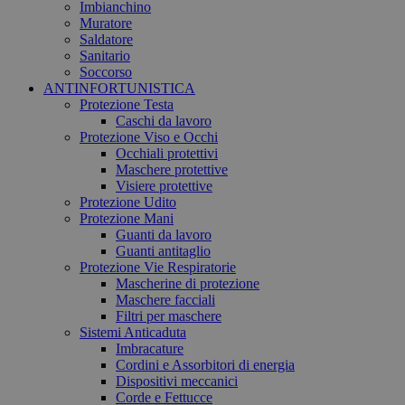
Imbianchino
Muratore
Saldatore
Sanitario
Soccorso
ANTINFORTUNISTICA
Protezione Testa
Caschi da lavoro
Protezione Viso e Occhi
Occhiali protettivi
Maschere protettive
Visiere protettive
Protezione Udito
Protezione Mani
Guanti da lavoro
Guanti antitaglio
Protezione Vie Respiratorie
Mascherine di protezione
Maschere facciali
Filtri per maschere
Sistemi Anticaduta
Imbracature
Cordini e Assorbitori di energia
Dispositivi meccanici
Corde e Fettucce