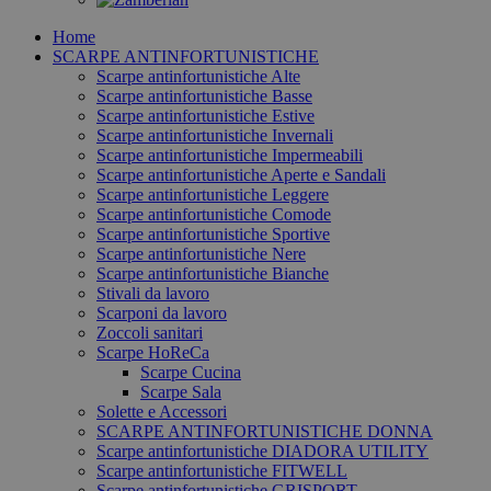
Home
SCARPE ANTINFORTUNISTICHE
Scarpe antinfortunistiche Alte
Scarpe antinfortunistiche Basse
Scarpe antinfortunistiche Estive
Scarpe antinfortunistiche Invernali
Scarpe antinfortunistiche Impermeabili
Scarpe antinfortunistiche Aperte e Sandali
Scarpe antinfortunistiche Leggere
Scarpe antinfortunistiche Comode
Scarpe antinfortunistiche Sportive
Scarpe antinfortunistiche Nere
Scarpe antinfortunistiche Bianche
Stivali da lavoro
Scarponi da lavoro
Zoccoli sanitari
Scarpe HoReCa
Scarpe Cucina
Scarpe Sala
Solette e Accessori
SCARPE ANTINFORTUNISTICHE DONNA
Scarpe antinfortunistiche DIADORA UTILITY
Scarpe antinfortunistiche FITWELL
Scarpe antinfortunistiche GRISPORT