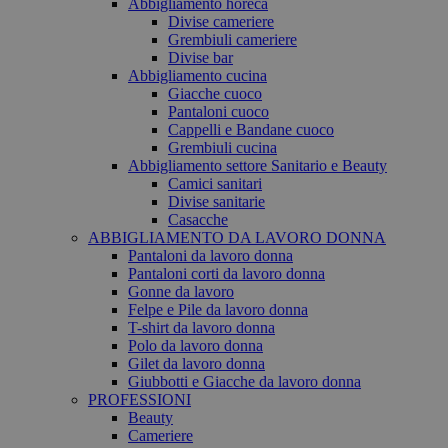
Abbigliamento horeca
Divise cameriere
Grembiuli cameriere
Divise bar
Abbigliamento cucina
Giacche cuoco
Pantaloni cuoco
Cappelli e Bandane cuoco
Grembiuli cucina
Abbigliamento settore Sanitario e Beauty
Camici sanitari
Divise sanitarie
Casacche
ABBIGLIAMENTO DA LAVORO DONNA
Pantaloni da lavoro donna
Pantaloni corti da lavoro donna
Gonne da lavoro
Felpe e Pile da lavoro donna
T-shirt da lavoro donna
Polo da lavoro donna
Gilet da lavoro donna
Giubbotti e Giacche da lavoro donna
PROFESSIONI
Beauty
Cameriere