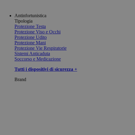
Antinfortunistica
Tipologia
Protezione Testa
Protezione Viso e Occhi
Protezione Udito
Protezione Mani
Protezione Vie Respiratorie
Sistemi Anticaduta
Soccorso e Medicazione
Tutti i dispositivi di sicurezza +
Brand