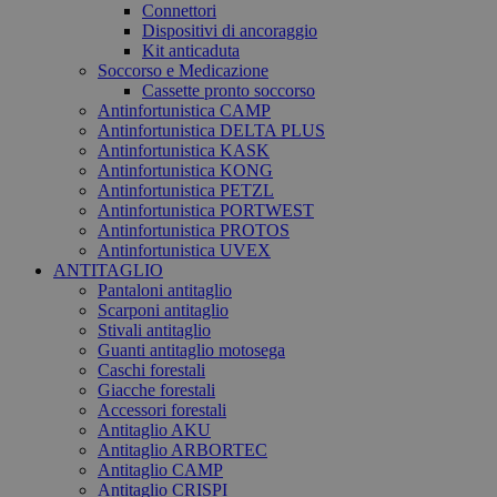
Connettori
Dispositivi di ancoraggio
Kit anticaduta
Soccorso e Medicazione
Cassette pronto soccorso
Antinfortunistica CAMP
Antinfortunistica DELTA PLUS
Antinfortunistica KASK
Antinfortunistica KONG
Antinfortunistica PETZL
Antinfortunistica PORTWEST
Antinfortunistica PROTOS
Antinfortunistica UVEX
ANTITAGLIO
Pantaloni antitaglio
Scarponi antitaglio
Stivali antitaglio
Guanti antitaglio motosega
Caschi forestali
Giacche forestali
Accessori forestali
Antitaglio AKU
Antitaglio ARBORTEC
Antitaglio CAMP
Antitaglio CRISPI