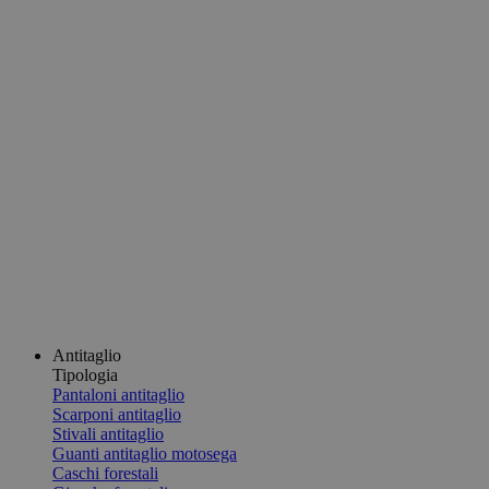
Antitaglio
Tipologia
Pantaloni antitaglio
Scarponi antitaglio
Stivali antitaglio
Guanti antitaglio motosega
Caschi forestali