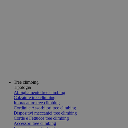
Tree climbing
Tipologia
Abbigliamento tree climbing
Calzature tree climbing
Imbracature tree climbing
Cordini e Assorbitori tree climbing
Dispositivi meccanici tree climbing
Corde e Fettucce tree climbing
Accessori tree climbing