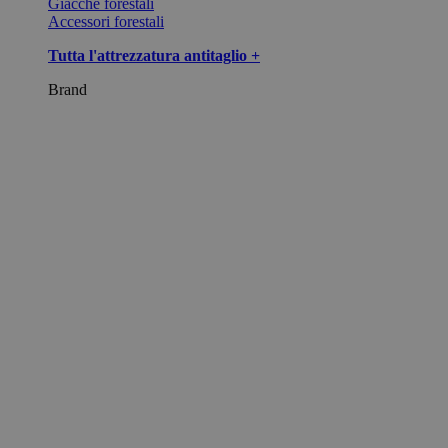
Giacche forestali
Accessori forestali
Tutta l'attrezzatura antitaglio +
Brand