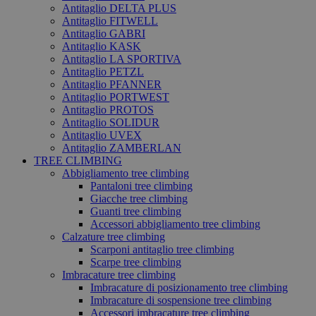
Antitaglio DELTA PLUS
Antitaglio FITWELL
Antitaglio GABRI
Antitaglio KASK
Antitaglio LA SPORTIVA
Antitaglio PETZL
Antitaglio PFANNER
Antitaglio PORTWEST
Antitaglio PROTOS
Antitaglio SOLIDUR
Antitaglio UVEX
Antitaglio ZAMBERLAN
TREE CLIMBING
Abbigliamento tree climbing
Pantaloni tree climbing
Giacche tree climbing
Guanti tree climbing
Accessori abbigliamento tree climbing
Calzature tree climbing
Scarponi antitaglio tree climbing
Scarpe tree climbing
Imbracature tree climbing
Imbracature di posizionamento tree climbing
Imbracature di sospensione tree climbing
Accessori imbracature tree climbing