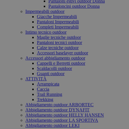
Pantaloni estivi outdoor Donna
Pantaloncini outdoor Donna
Impermeabili outdoor
Giacche Impermeabili
Pantaloni Impermeabili
Completi Impermeabili
Intimo tecnico outdoor
Maglie tecniche outdoor
Pantaloni tecnici outdoor
Calze tecniche outdoor
Accessori baselayer outdoor
Accessori abbigliamento outdoor
Cappelli e Berretti outdoor
Scaldacolli outdoor
Guanti outdoor
ATTIVITÀ
Arrampicata
Caccia
Trail Running
Trekking
Abbigliamento outdoor ARBORTEC
Abbigliamento outdoor DYNAFIT
Abbigliamento outdoor HELLY HANSEN
Abbigliamento outdoor LA SPORTIVA
Abbigliamento outdoor LEKI