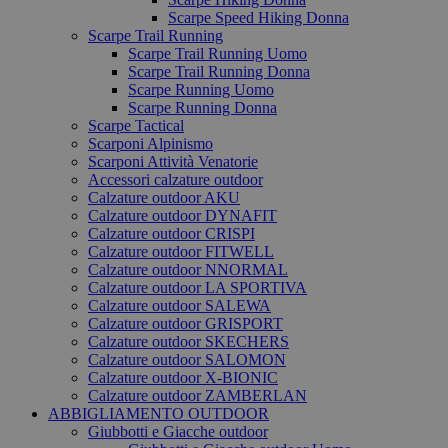
Scarpe Speed Hiking Donna
Scarpe Trail Running
Scarpe Trail Running Uomo
Scarpe Trail Running Donna
Scarpe Running Uomo
Scarpe Running Donna
Scarpe Tactical
Scarponi Alpinismo
Scarponi Attività Venatorie
Accessori calzature outdoor
Calzature outdoor AKU
Calzature outdoor DYNAFIT
Calzature outdoor CRISPI
Calzature outdoor FITWELL
Calzature outdoor NNORMAL
Calzature outdoor LA SPORTIVA
Calzature outdoor SALEWA
Calzature outdoor GRISPORT
Calzature outdoor SKECHERS
Calzature outdoor SALOMON
Calzature outdoor X-BIONIC
Calzature outdoor ZAMBERLAN
ABBIGLIAMENTO OUTDOOR
Giubbotti e Giacche outdoor