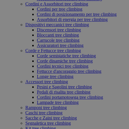
Cordini e Assorbitori tree climbing
Cordini per tree climbing
Cordini di posizionamento per tree climbing
Assorbitori di energia per tree climbing
Dispositivi meccanici tree climbing
Discensori tree climbing
Bloccanti tree climbing
Carrucole tree climbing
Assicuratori tree climbing
Corde e Fettucce tree climbing
Corde semistatiche tree climbing
Corde dinamiche tree climbing
Cordini tecnici tree climbing
Fettucce d'ancoraggio tree climbing
Longe tree climbing
Accessori tree climbing
Pesini e Sagolini tree climbing
Pedali di risalita tree climbing
Cordini portamotosega tree climbing
Lampade tree climbing
Ramponi tree climbing
Caschi tree climbing
Sacche e Zaini tree climbing
Segnaletica tree climbing
Kit tree climbing