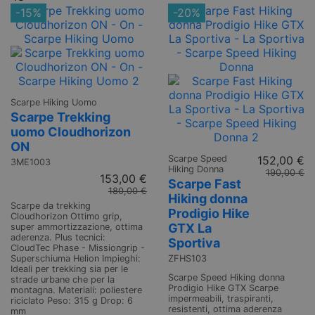
-15%
-20%
Scarpe Hiking Uomo
Scarpe Trekking
uomo Cloudhorizon
ON
Scarpe Speed
152,00 €
3ME1003
Hiking Donna
190,00 €
153,00 €
Scarpe Fast
180,00 €
Hiking donna
Scarpe da trekking
Prodigio Hike
Cloudhorizon Ottimo grip,
GTX La
super ammortizzazione, ottima
aderenza. Plus tecnici:
Sportiva
CloudTec Phase - Missiongrip -
ZFHS103
Superschiuma Helion Impieghi:
Ideali per trekking sia per le
Scarpe Speed Hiking donna
strade urbane che per la
Prodigio Hike GTX Scarpe
montagna. Materiali: poliestere
impermeabili, traspiranti,
riciclato Peso: 315 g Drop: 6
resistenti, ottima aderenza
mm