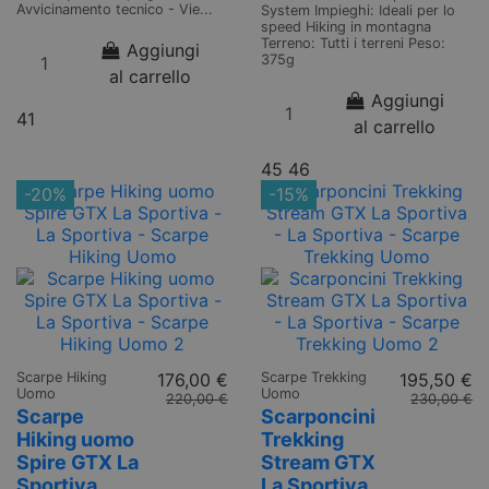
Avvicinamento tecnico - Vie...
System Impieghi: Ideali per lo
speed Hiking in montagna
Terreno: Tutti i terreni Peso:
Aggiungi
375g
al carrello
Aggiungi
41
al carrello
45
46
-20%
-15%
Scarpe Hiking
176,00 €
Scarpe Trekking
195,50 €
Uomo
Uomo
220,00 €
230,00 €
Scarpe
Scarponcini
Hiking uomo
Trekking
Spire GTX La
Stream GTX
Sportiva
La Sportiva