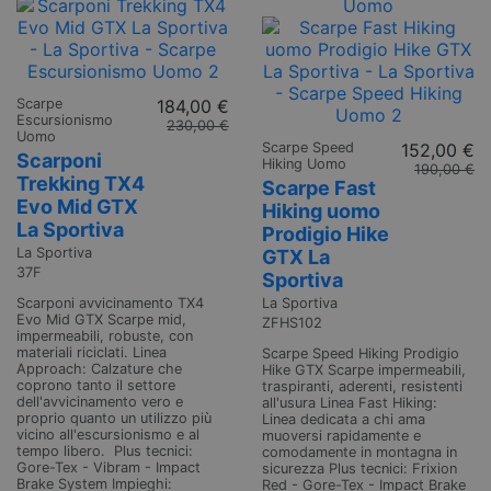
Scarpe
184,00 €
Escursionismo
230,00 €
Uomo
Scarpe Speed
152,00 €
Scarponi
Hiking Uomo
190,00 €
Trekking TX4
Scarpe Fast
Evo Mid GTX
Hiking uomo
La Sportiva
Prodigio Hike
La Sportiva
GTX La
37F
Sportiva
Scarponi avvicinamento TX4
La Sportiva
Evo Mid GTX Scarpe mid,
ZFHS102
impermeabili, robuste, con
materiali riciclati. Linea
Scarpe Speed Hiking Prodigio
Approach: Calzature che
Hike GTX Scarpe impermeabili,
coprono tanto il settore
traspiranti, aderenti, resistenti
dell'avvicinamento vero e
all'usura Linea Fast Hiking:
proprio quanto un utilizzo più
Linea dedicata a chi ama
vicino all'escursionismo e al
muoversi rapidamente e
tempo libero. Plus tecnici:
comodamente in montagna in
Gore-Tex - Vibram - Impact
sicurezza Plus tecnici: Frixion
Brake System Impieghi:
Red - Gore-Tex - Impact Brake