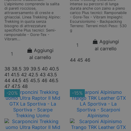
L'alpinismo comprende la salita
intense su percorsi di lunga
di pareti rocciose,
durata anche con zaino a pieno
attraversamento di creste e
carico Plus tecnici: Ramponabile
ghiacciai. Linea Trekking Alpino:
- Gore-Tex - Vibram Impieghi:
Trekking in quota senza
Escursionismo - Backpacking
bisogno di attrezzature
Terreno: Terreni misti Peso: 530
specifiche Plus tecnici: Semi-
g
ramponabile - Gore-Tex -
Vibram...
Aggiungi
al carrello
Aggiungi
al carrello
44
45
46
38
38.5
39
39.5
40
40.5
41
41.5
42
42.5
43
43.5
44
44.5
45
45.5
46
46.5
47
47.5
48
-20%
-15%