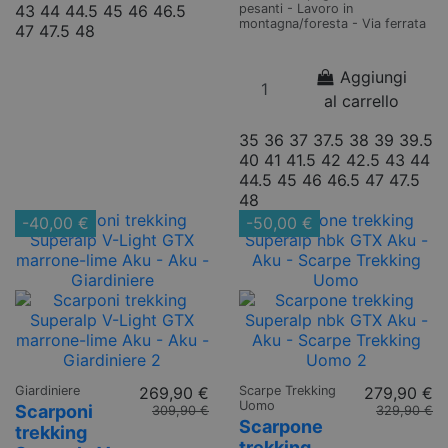
43
44
44.5
45
46
46.5
pesanti - Lavoro in
montagna/foresta - Via ferrata
47
47.5
48
Aggiungi
al carrello
35
36
37
37.5
38
39
39.5
40
41
41.5
42
42.5
43
44
44.5
45
46
46.5
47
47.5
48
-40,00 €
-50,00 €
Giardiniere
269,90 €
Scarpe Trekking
279,90 €
Uomo
Scarponi
309,90 €
329,90 €
Scarpone
trekking
trekking