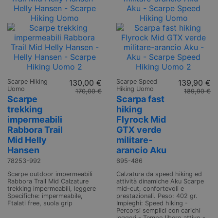
Scarpe Hiking
130,00 €
Scarpe Speed
139,90 €
Uomo
Hiking Uomo
170,00 €
189,90 €
Scarpe
Scarpa fast
trekking
hiking
impermeabili
Flyrock Mid
Rabbora Trail
GTX verde
Mid Helly
militare-
Hansen
arancio Aku
78253-992
695-486
Scarpe outdoor impermeabili
Calzatura da speed hiking ed
Rabbora Trail Mid Calzature
attività dinamiche Aku Scarpe
trekking impermeabili, leggere
mid-cut, confortevoli e
Specifiche: impermeabile,
prestazionali. Peso: 402 gr.
Ftalati free, suola grip
Impieghi: Speed hiking -
Percorsi semplici con carichi
leggeri - Tempo libero attivo -