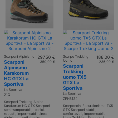
Scarponi Alpinismo
297,50 €
Scarpe Trekking
188,00 €
Uomo
Scarponi
350,00 €
235,00 €
Scarponi
Alpinismo
Trekking
Karakorum
uomo TX5
HC GTX La
GTX La
Sportiva
Sportiva
La Sportiva
La Sportiva
21Q
ZFHS124
Scarponi Trekking Alpino
Karakorum HC GTX Scarponi
Scarponcini Escursionismo TX5
semi-ramponabili, tecnici,
GTX Scarponi stabili,
robusti, impermeabili Linea
confortevoli, impermeabili.
Alpinismo tradizionale:
Linea Trekking: Escursioni