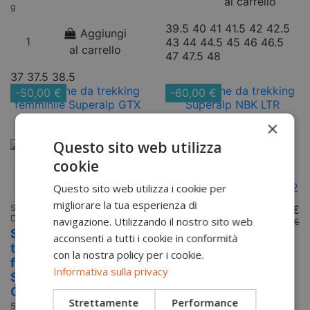
al carrello
g
39.5
40
41
41.5
42
42.5
Aggiungi
43
44
44.5
45
46
46.5
al carrello
47
47.5
48
37
37.5
38.5
-50,00 €
-60,00 €
×
Questo sito web utilizza
cookie
Questo sito web utilizza i cookie per
migliorare la tua esperienza di
Scarpe Trekking
249,90 €
Scarpe Trekking
269,90 €
Donna
Uomo
navigazione. Utilizzando il nostro sito web
299,90 €
329,90 €
Scarpone da
Scarpone da
acconsenti a tutti i cookie in conformità
trekking
trekking
con la nostra policy per i cookie.
femminile
Superalp
Informativa sulla privacy
Superalp
NBK LTR
GTX Ws Aku
foderato Aku
Strettamente
Performance
594-565
592.1-050