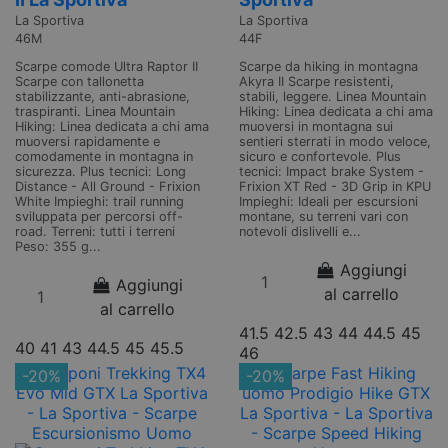
La Sportiva
La Sportiva
46M
44F
Scarpe comode Ultra Raptor II
Scarpe da hiking in montagna
Scarpe con tallonetta
Akyra II Scarpe resistenti,
stabilizzante, anti-abrasione,
stabili, leggere. Linea Mountain
traspiranti. Linea Mountain
Hiking: Linea dedicata a chi ama
Hiking: Linea dedicata a chi ama
muoversi in montagna sui
muoversi rapidamente e
sentieri sterrati in modo veloce,
comodamente in montagna in
sicuro e confortevole. Plus
sicurezza. Plus tecnici: Long
tecnici: Impact brake System -
Distance - All Ground - Frixion
Frixion XT Red - 3D Grip in KPU
White Impieghi: trail running
Impieghi: Ideali per escursioni
sviluppata per percorsi off-
montane, su terreni vari con
road. Terreni: tutti i terreni
notevoli dislivelli e...
Peso: 355 g...
Aggiungi
Aggiungi
al carrello
al carrello
41.5
42.5
43
44
44.5
45
40
41
43
44.5
45
45.5
46
-20%
-20%