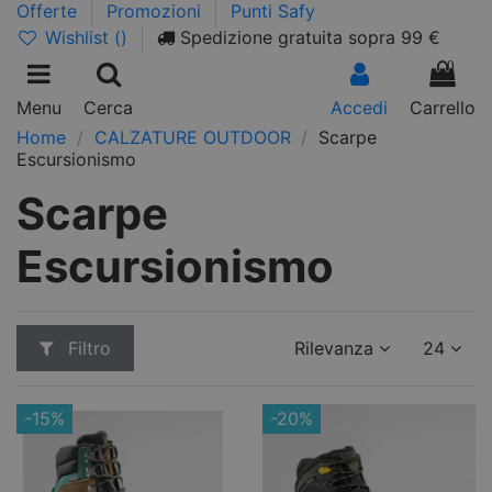
Offerte
Promozioni
Punti Safy
Wishlist (
)
Spedizione gratuita sopra 99 €
0
Menu
Cerca
Accedi
Carrello
Home
CALZATURE OUTDOOR
Scarpe
Escursionismo
Scarpe
Escursionismo
Filtro
Rilevanza
24
-15%
-20%