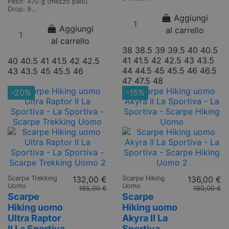
Peso: 470 g (mezzo paio)
Drop: 9...
Aggiungi
Aggiungi
al carrello
al carrello
38
38.5
39
39.5
40
40.5
41
41.5
42
42.5
43
43.5
40
40.5
41
41.5
42
42.5
44
44.5
45
45.5
46
46.5
43
43.5
45
45.5
46
47
47.5
48
-20%
-15%
Scarpe Trekking
132,00 €
Scarpe Hiking
136,00 €
Uomo
Uomo
165,00 €
160,00 €
Scarpe
Scarpe
Hiking uomo
Hiking uomo
Ultra Raptor
Akyra II La
II La Sportiva
Sportiva