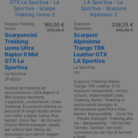
Scarpe Trekking
160,00 €
Scarponi
208,25 €
Uomo
Alpinismo
200,00 €
245,00 €
Scarponcini
Scarponi
Trekking
Alpinismo
uomo Ultra
Trango TRK
Raptor II Mid
Leather GTX
GTX La
LA Sportiva
Sportiva
La Sportiva
11Y
La Sportiva
ZFHS151
Scarponi Trekking Alpino
Trango TRK Leather GTX
Scarpe da trekking ed
Scarponi ramponabili, tecnici,
escursionismo Ultra Raptor II
robusti, impermeabili Linea
Mid Scarpe resistenti,
Trekking Alpino: Trekking in
traspiranti, confortevoli. Linea
quota senza bisogno di
Trekking: Escursioni intense su
attrezzature specifiche Plus
percorsi di lunga durata anche
tecnici: Ramponabile - Gore-Tex
con zaino a pieno carico Plus
- Vibram Impieghi: Trekking alte
tecnici: Gore-Tex - All Ground -
vie - Backpacking - Vie ferrate
Frixion White Impieghi: ideale
Terreno: Sentieri con tratti
per utilizzi fast hiking ed
sconnessi su vari tipi di terreno
escursioni con carichi leggeri.
e livelli...