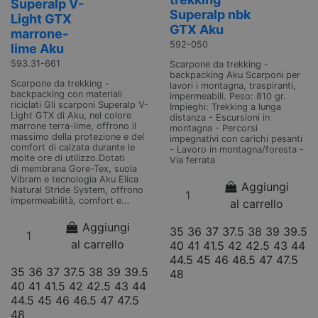
Superalp V-
Superalp nbk
Light GTX
GTX Aku
marrone-
592-050
lime Aku
593.31-661
Scarpone da trekking -
backpacking Aku Scarponi per
Scarpone da trekking -
lavori i montagna, traspiranti,
backpacking con materiali
impermeabili. Peso: 810 gr.
riciclati Gli scarponi Superalp V-
Impieghi: Trekking a lunga
Light GTX di Aku, nel colore
distanza - Escursioni in
marrone terra-lime, offrono il
montagna - Percorsi
massimo della protezione e del
impegnativi con carichi pesanti
comfort di calzata durante le
- Lavoro in montagna/foresta -
molte ore di utilizzo.Dotati
Via ferrata
di membrana Gore-Tex, suola
Vibram e tecnologia Aku Elica
Aggiungi
Natural Stride System, offrono
impermeabilità, comfort e...
al carrello
Aggiungi
35
36
37
37.5
38
39
39.5
al carrello
40
41
41.5
42
42.5
43
44
44.5
45
46
46.5
47
47.5
35
36
37
37.5
38
39
39.5
48
40
41
41.5
42
42.5
43
44
44.5
45
46
46.5
47
47.5
48