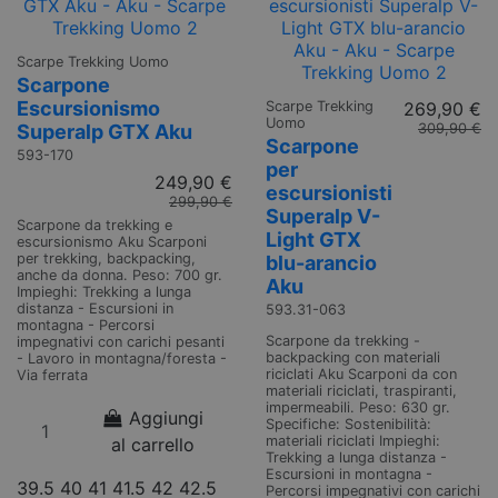
Scarpe Trekking Uomo
Scarpone
Escursionismo
Scarpe Trekking
269,90 €
Uomo
309,90 €
Superalp GTX Aku
Scarpone
593-170
per
249,90 €
escursionisti
299,90 €
Superalp V-
Scarpone da trekking e
Light GTX
escursionismo Aku Scarponi
per trekking, backpacking,
blu-arancio
anche da donna. Peso: 700 gr.
Aku
Impieghi: Trekking a lunga
distanza - Escursioni in
593.31-063
montagna - Percorsi
Scarpone da trekking -
impegnativi con carichi pesanti
backpacking con materiali
- Lavoro in montagna/foresta -
riciclati Aku Scarponi da con
Via ferrata
materiali riciclati, traspiranti,
impermeabili. Peso: 630 gr.
Aggiungi
Specifiche: Sostenibilità:
materiali riciclati Impieghi:
al carrello
Trekking a lunga distanza -
Escursioni in montagna -
39.5
40
41
41.5
42
42.5
Percorsi impegnativi con carichi