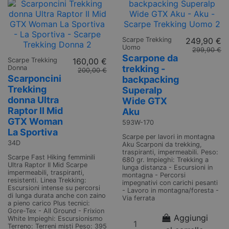
Scarpe Trekking
249,90 €
Uomo
299,90 €
Scarpone da
Scarpe Trekking
160,00 €
trekking -
Donna
200,00 €
Scarponcini
backpacking
Trekking
Superalp
donna Ultra
Wide GTX
Raptor II Mid
Aku
GTX Woman
593W-170
La Sportiva
Scarpe per lavori in montagna
34D
Aku Scarponi da trekking,
traspiranti, impermeabili. Peso:
Scarpe Fast Hiking femminili
680 gr. Impieghi: Trekking a
Ultra Raptor II Mid Scarpe
lunga distanza - Escursioni in
impermeabili, traspiranti,
montagna - Percorsi
resistenti. Linea Trekking:
impegnativi con carichi pesanti
Escursioni intense su percorsi
- Lavoro in montagna/foresta -
di lunga durata anche con zaino
Via ferrata
a pieno carico Plus tecnici:
Gore-Tex - All Ground - Frixion
Aggiungi
White Impieghi: Escursionismo
Terreno: Terreni misti Peso: 395