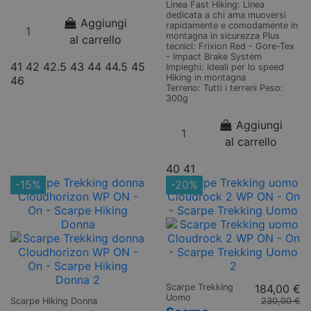
Linea Fast Hiking: Linea
dedicata a chi ama muoversi
Aggiungi
rapidamente e comodamente in
montagna in sicurezza Plus
al carrello
tecnici: Frixion Red - Gore-Tex
- Impact Brake System
41
42
42.5
43
44
44.5
45
Impieghi: Ideali per lo speed
Hiking in montagna
46
Terreno: Tutti i terreni Peso:
300g
Aggiungi
al carrello
40
41
-15%
-20%
Scarpe Trekking
184,00 €
Uomo
Scarpe Hiking Donna
230,00 €