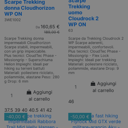
Scarpe
Scarpe Trekking
Trekking
donna Cloudhorizon
uomo
WP ON
Cloudrock 2
3WE1002
WP ON
160,65 €
Da
63
189,00 €
Scarpe Trekking donna
Scarpe da Trekking Cloudrock 2
impermeabili Cloudhorizon
WP Scarpe aderenti,
Scarpe stabili, impermeabili,
impermeabili, confortevoli.
con un grip impeccabile.
Plus tecnici: CloudTec Phase -
Plus tecnici: CloudTec Phase -
Missiongrip - Flex Lock
Missiongrip - Superschiuma
Impieghi: Ideali per trekking
Helion Impieghi: Ideali per
Materiali: poliestere riciclato,
hiking su terreni battuti
poliammide, elastane Drop: 9
Materiali: poliestere riciclato,
mm
poliammide, elastane Peso: 280
g Drop: 6 mm
Aggiungi
al carrello
Aggiungi
al carrello
46
37.5
39
40
40.5
41
42
-40,00 €
-50,00 €