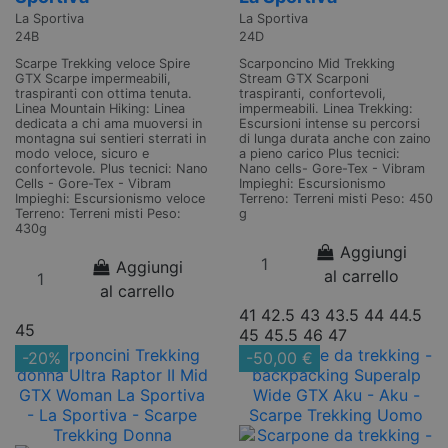
La Sportiva
La Sportiva
24B
24D
Scarpe Trekking veloce Spire
Scarponcino Mid Trekking
GTX Scarpe impermeabili,
Stream GTX Scarponi
traspiranti con ottima tenuta.
traspiranti, confortevoli,
Linea Mountain Hiking: Linea
impermeabili. Linea Trekking:
dedicata a chi ama muoversi in
Escursioni intense su percorsi
montagna sui sentieri sterrati in
di lunga durata anche con zaino
modo veloce, sicuro e
a pieno carico Plus tecnici:
confortevole. Plus tecnici: Nano
Nano cells- Gore-Tex - Vibram
Cells - Gore-Tex - Vibram
Impieghi: Escursionismo
Impieghi: Escursionismo veloce
Terreno: Terreni misti Peso: 450
Terreno: Terreni misti Peso:
g
430g
Aggiungi
Aggiungi
al carrello
al carrello
41
42.5
43
43.5
44
44.5
45
45
45.5
46
47
-20%
-50,00 €