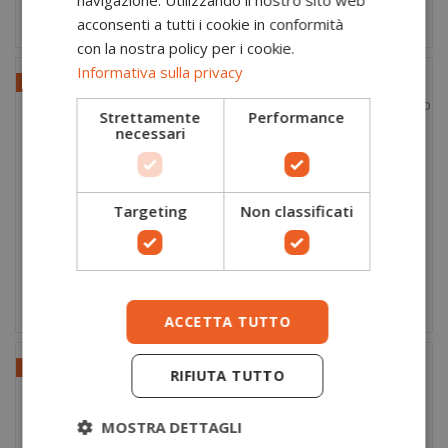
navigazione. Utilizzando il nostro sito web
acconsenti a tutti i cookie in conformità
con la nostra policy per i cookie.
Informativa sulla privacy
-40,00 €
-50,00 €
Strettamente
Performance
necessari
Scarpone per
Scarpa fast hiking
269,90 €
139,90 €
escursionisti
Flyrock Mid GTX
309,90 €
189,90 €
Superalp V-Light GTX
verde militare-
Targeting
Non classificati
blu-arancio Aku
arancio Aku
ACCETTA TUTTO
-30,00 €
-20,00 €
RIFIUTA TUTTO
MOSTRA DETTAGLI
Scarpa speed hiking
Scarpa militare
149,90 €
179,90 €