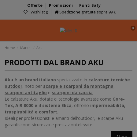
Offerte
Promozioni
Punti Safy
Wishlist (
)
Spedizione gratuita sopra 99 €
0
Home
Marchi
Aku
PRODOTTI DAL BRAND AKU
Aku è un brand italiano
specializzato in
calzature tecniche
outdoor
, noto per
scarpe e scarponi da montagna
,
scarponi antitaglio
e
scarponi da caccia
.
Le calzature Aku, dotate di tecnologie avanzate come
Gore-
Tex, AIR 8000 e il sistema Elica
, offrono
impermeabilità,
traspirabilità e comfort
.
Ideali per professionisti e amanti dell'outdoor, le scarpe Aku
garantiscono sicurezza e prestazioni elevate.
More