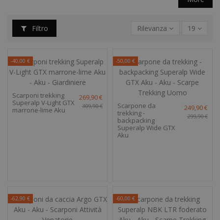
Filtro
Rilevanza
19
-40,00 €
-50,00 €
Scarponi trekking
269,90 €
Superalp V-Light GTX
Scarpone da
309,90 €
249,90 €
marrone-lime Aku
trekking -
299,90 €
backpacking
Superalp Wide GTX
Aku
-62,90 €
-60,00 €