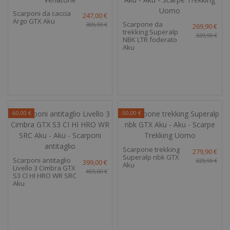
Scarponi da caccia
247,00 €
Argo GTX Aku
Scarpone da
309,90 €
269,90 €
trekking Superalp
329,90 €
NBK LTR foderato
Aku
-60,00 €
-50,00 €
Scarpone trekking
279,90 €
Superalp nbk GTX
Scarponi antitaglio
329,90 €
399,00 €
Aku
Livello 3 Cimbra GTX
459,00 €
S3 CI HI HRO WR SRC
Aku