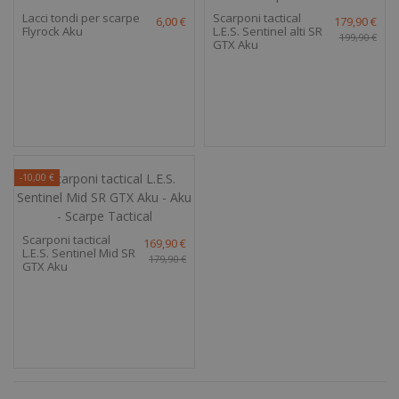
Lacci tondi per scarpe
Scarponi tactical
6,00 €
179,90 €
Flyrock Aku
L.E.S. Sentinel alti SR
199,90 €
GTX Aku
-10,00 €
Scarponi tactical
169,90 €
L.E.S. Sentinel Mid SR
179,90 €
GTX Aku