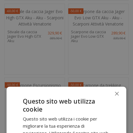
-60,00 €
-50,00 €
Stivale da caccia
Scarpone da caccia
329,90 €
289,90 €
Jager Evo High GTX
Jager Evo Low GTX
389,90 €
339,90 €
Aku
Aku
-50,00 €
-50,00 €
×
Questo sito web utilizza
Scarpone
249,90 €
cookie
Escursionismo
Scarpone da
299,90 €
249,90 €
Superalp GTX Aku
trekking femminile
Questo sito web utilizza i cookie per
299,90 €
Superalp GTX Ws
Aku
migliorare la tua esperienza di