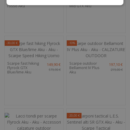
Flyrock GTX lime-
Selvatica Tactical
179,90 €
199,90 €
rosso Aku
Mid GTX Aku
-30,00 €
-10%
Scarpe fast hiking
Scarpe outdoor
149,90 €
197,10 €
Flyrock GTX
Bellamont IV Plus
179,90 €
219,00 €
Blue/lime Aku
Aku
-20,00 €