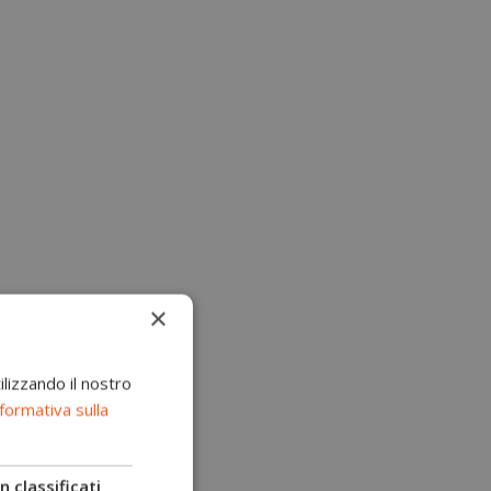
×
ilizzando il nostro
formativa sulla
 classificati