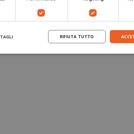
Guanti antitaglio motosega
Giacche forestali
TAGLI
RIFIUTA TUTTO
ACCE