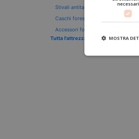
necessari
Stivali antitaglio
Caschi forestali
Accessori forestali
MOSTRA DET
Tutta l'attrezzatura antitaglio +