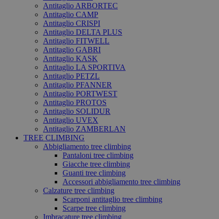
Antitaglio ARBORTEC
Antitaglio CAMP
Antitaglio CRISPI
Antitaglio DELTA PLUS
Antitaglio FITWELL
Antitaglio GABRI
Antitaglio KASK
Antitaglio LA SPORTIVA
Antitaglio PETZL
Antitaglio PFANNER
Antitaglio PORTWEST
Antitaglio PROTOS
Antitaglio SOLIDUR
Antitaglio UVEX
Antitaglio ZAMBERLAN
TREE CLIMBING
Abbigliamento tree climbing
Pantaloni tree climbing
Giacche tree climbing
Guanti tree climbing
Accessori abbigliamento tree climbing
Calzature tree climbing
Scarponi antitaglio tree climbing
Scarpe tree climbing
Imbracature tree climbing