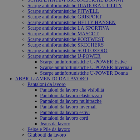
Scarpe antinfortunistiche DIADORA UTILITY
Scarpe antinfortunistiche FITWELL
Scarpe antinfortunistiche GRISPORT
Scarpe antinfortunistiche HELLY HANSEN
Scarpe antinfortunistiche LA SPORTIVA
Scarpe antinfortunistiche MASCOT
Scarpe antinfortunistiche PORTWEST
Scarpe antinfortunistiche SKECHERS
Scarpe antinfortunistiche SOTTOZERO
Scarpe antinfortunistiche U-POWER
Scarpe antinfortunistiche U-POWER Estive
Scarpe antinfortunistiche U-POWER Invernali
Scarpe antinfortunistiche U-POWER Donna
ABBIGLIAMENTO DA LAVORO
Pantaloni da lavoro
Pantaloni da lavoro alta visibilità
Pantaloni da lavoro elasticizzati
Pantaloni da lavoro multitasche
Pantaloni da lavoro invernali
Pantaloni da lavoro estivi
Pantaloni da lavoro corti
Jeans da lavoro
Felpe e Pile da lavoro
Giubbotti da lavoro