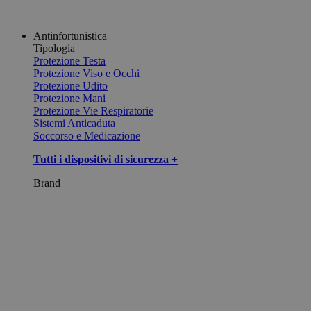
Antinfortunistica
Tipologia
Protezione Testa
Protezione Viso e Occhi
Protezione Udito
Protezione Mani
Protezione Vie Respiratorie
Sistemi Anticaduta
Soccorso e Medicazione
Tutti i dispositivi di sicurezza +
Brand