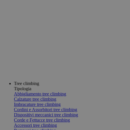
Tree climbing
Tipologia
Abbigliamento tree climbing
Calzature tree climbing
Imbracature tree climbing
Cordini e Assorbitori tree climbing
Dispositivi meccanici tree climbing
Corde e Fettucce tree climbing
Accessori tree climbing