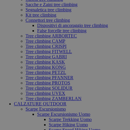
Sacche e Zaini tree climbing
Segnaletica tree climbing
Kit tree climbing
Connettori tree climbing
Dispositivi di ancoraggio tree climbing
False forcelle tree climbing
Tree climbing ARBORTEC
Tree climbing CAMP
Tree climbing CRISPI
Tree climbing FITWELL
Tree climbing GABRI
Tree climbing KASK
Tree climbing KONG
Tree climbing PETZL
Tree climbing PFANNER
Tree climbing PROTOS
Tree climbing SOLIDUR
Tree climbing UVEX
Tree climbing ZAMBERLAN
CALZATURE OUTDOOR
Scarpe Escursionismo
Scarpe Escursionismo Uomo
Scarpe Trekking Uomo
Scarpe Hiking Uomo
Scarpe Speed Hiking Uomo