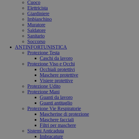
Cuoco
Elettricista
Giardiniere
Imbianchino
Muratore
Saldatore
Sanitario
Soccorso
ANTINFORTUNISTICA
Protezione Testa
Caschi da lavoro
Protezione Viso e Occhi
Occhiali protettivi
Maschere protettive
Visiere protettive
Protezione Udito
Protezione Mani
Guanti da lavoro
Guanti antitaglio
Protezione Vie Respiratorie
Mascherine di protezione
Maschere facciali
Filtri per maschere
Sistemi Anticaduta
Imbracature