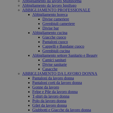
Abbigliamento da lavoro Multinorma
Abbigliamento da lavoro Ignifugo
ABBIGLIAMENTO PROFESSIONALE
Abbigliamento horeca
Divise cameriere
Grembiuli cameriere
Divise bar
Abbigliamento cucina
Giacche cuoco
Pantaloni cuoco
Cappelli e Bandane cuoco
Grembiuli cucina
Abbigliamento settore Sanitario e Beauty
Camici sanitari
Divise sanitarie
Casacche
ABBIGLIAMENTO DA LAVORO DONNA
Pantaloni da lavoro donna
Pantaloni corti da lavoro donna
Gonne da lavoro
Felpe e Pile da lavoro donna
T-shirt da lavoro donna
Polo da lavoro donna
Gilet da lavoro donna
Giubbotti e Giacche da lavoro donna