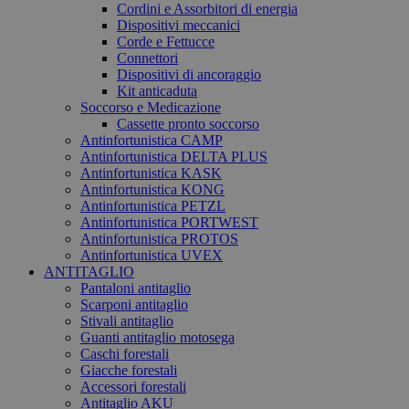
Cordini e Assorbitori di energia
Dispositivi meccanici
Corde e Fettucce
Connettori
Dispositivi di ancoraggio
Kit anticaduta
Soccorso e Medicazione
Cassette pronto soccorso
Antinfortunistica CAMP
Antinfortunistica DELTA PLUS
Antinfortunistica KASK
Antinfortunistica KONG
Antinfortunistica PETZL
Antinfortunistica PORTWEST
Antinfortunistica PROTOS
Antinfortunistica UVEX
ANTITAGLIO
Pantaloni antitaglio
Scarponi antitaglio
Stivali antitaglio
Guanti antitaglio motosega
Caschi forestali
Giacche forestali
Accessori forestali
Antitaglio AKU