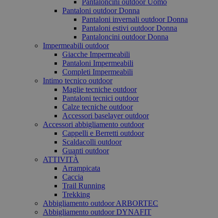
Pantaloncini outdoor Uomo
Pantaloni outdoor Donna
Pantaloni invernali outdoor Donna
Pantaloni estivi outdoor Donna
Pantaloncini outdoor Donna
Impermeabili outdoor
Giacche Impermeabili
Pantaloni Impermeabili
Completi Impermeabili
Intimo tecnico outdoor
Maglie tecniche outdoor
Pantaloni tecnici outdoor
Calze tecniche outdoor
Accessori baselayer outdoor
Accessori abbigliamento outdoor
Cappelli e Berretti outdoor
Scaldacolli outdoor
Guanti outdoor
ATTIVITÀ
Arrampicata
Caccia
Trail Running
Trekking
Abbigliamento outdoor ARBORTEC
Abbigliamento outdoor DYNAFIT