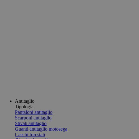
Antitaglio
Tipologia
Pantaloni antitaglio
Scarponi antitaglio
Stivali antitaglio
Guanti antitaglio motosega
Caschi forestali