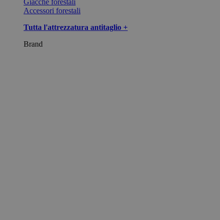
Giacche forestali
Accessori forestali
Tutta l'attrezzatura antitaglio +
Brand