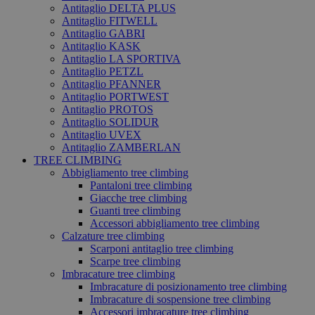
Antitaglio DELTA PLUS
Antitaglio FITWELL
Antitaglio GABRI
Antitaglio KASK
Antitaglio LA SPORTIVA
Antitaglio PETZL
Antitaglio PFANNER
Antitaglio PORTWEST
Antitaglio PROTOS
Antitaglio SOLIDUR
Antitaglio UVEX
Antitaglio ZAMBERLAN
TREE CLIMBING
Abbigliamento tree climbing
Pantaloni tree climbing
Giacche tree climbing
Guanti tree climbing
Accessori abbigliamento tree climbing
Calzature tree climbing
Scarponi antitaglio tree climbing
Scarpe tree climbing
Imbracature tree climbing
Imbracature di posizionamento tree climbing
Imbracature di sospensione tree climbing
Accessori imbracature tree climbing