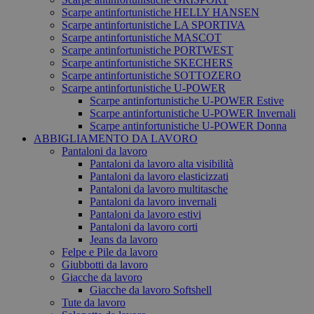
Scarpe antinfortunistiche HELLY HANSEN
Scarpe antinfortunistiche LA SPORTIVA
Scarpe antinfortunistiche MASCOT
Scarpe antinfortunistiche PORTWEST
Scarpe antinfortunistiche SKECHERS
Scarpe antinfortunistiche SOTTOZERO
Scarpe antinfortunistiche U-POWER
Scarpe antinfortunistiche U-POWER Estive
Scarpe antinfortunistiche U-POWER Invernali
Scarpe antinfortunistiche U-POWER Donna
ABBIGLIAMENTO DA LAVORO
Pantaloni da lavoro
Pantaloni da lavoro alta visibilità
Pantaloni da lavoro elasticizzati
Pantaloni da lavoro multitasche
Pantaloni da lavoro invernali
Pantaloni da lavoro estivi
Pantaloni da lavoro corti
Jeans da lavoro
Felpe e Pile da lavoro
Giubbotti da lavoro
Giacche da lavoro
Giacche da lavoro Softshell
Tute da lavoro