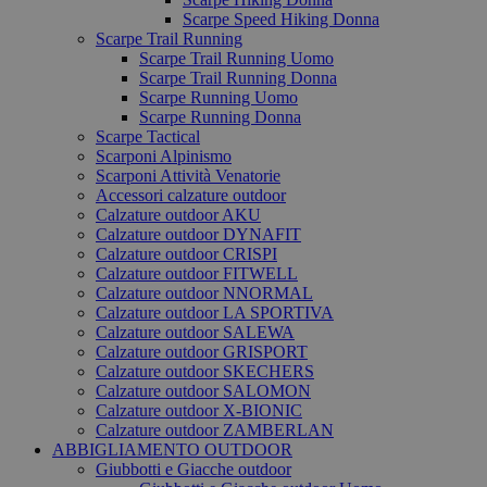
Scarpe Speed Hiking Donna
Scarpe Trail Running
Scarpe Trail Running Uomo
Scarpe Trail Running Donna
Scarpe Running Uomo
Scarpe Running Donna
Scarpe Tactical
Scarponi Alpinismo
Scarponi Attività Venatorie
Accessori calzature outdoor
Calzature outdoor AKU
Calzature outdoor DYNAFIT
Calzature outdoor CRISPI
Calzature outdoor FITWELL
Calzature outdoor NNORMAL
Calzature outdoor LA SPORTIVA
Calzature outdoor SALEWA
Calzature outdoor GRISPORT
Calzature outdoor SKECHERS
Calzature outdoor SALOMON
Calzature outdoor X-BIONIC
Calzature outdoor ZAMBERLAN
ABBIGLIAMENTO OUTDOOR
Giubbotti e Giacche outdoor