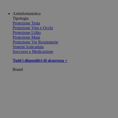
Antinfortunistica
Tipologia
Protezione Testa
Protezione Viso e Occhi
Protezione Udito
Protezione Mani
Protezione Vie Respiratorie
Sistemi Anticaduta
Soccorso e Medicazione
Tutti i dispositivi di sicurezza +
Brand