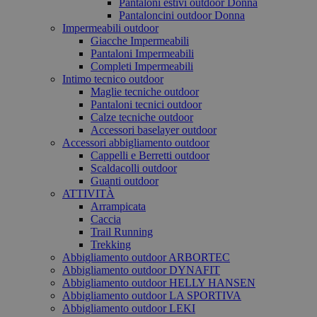
Pantaloni estivi outdoor Donna
Pantaloncini outdoor Donna
Impermeabili outdoor
Giacche Impermeabili
Pantaloni Impermeabili
Completi Impermeabili
Intimo tecnico outdoor
Maglie tecniche outdoor
Pantaloni tecnici outdoor
Calze tecniche outdoor
Accessori baselayer outdoor
Accessori abbigliamento outdoor
Cappelli e Berretti outdoor
Scaldacolli outdoor
Guanti outdoor
ATTIVITÀ
Arrampicata
Caccia
Trail Running
Trekking
Abbigliamento outdoor ARBORTEC
Abbigliamento outdoor DYNAFIT
Abbigliamento outdoor HELLY HANSEN
Abbigliamento outdoor LA SPORTIVA
Abbigliamento outdoor LEKI