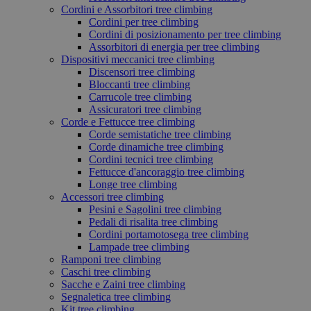
Cordini e Assorbitori tree climbing
Cordini per tree climbing
Cordini di posizionamento per tree climbing
Assorbitori di energia per tree climbing
Dispositivi meccanici tree climbing
Discensori tree climbing
Bloccanti tree climbing
Carrucole tree climbing
Assicuratori tree climbing
Corde e Fettucce tree climbing
Corde semistatiche tree climbing
Corde dinamiche tree climbing
Cordini tecnici tree climbing
Fettucce d'ancoraggio tree climbing
Longe tree climbing
Accessori tree climbing
Pesini e Sagolini tree climbing
Pedali di risalita tree climbing
Cordini portamotosega tree climbing
Lampade tree climbing
Ramponi tree climbing
Caschi tree climbing
Sacche e Zaini tree climbing
Segnaletica tree climbing
Kit tree climbing