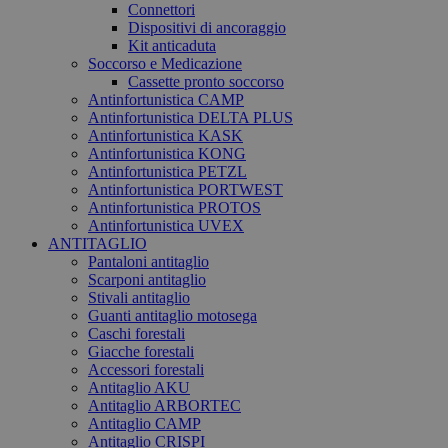
Connettori
Dispositivi di ancoraggio
Kit anticaduta
Soccorso e Medicazione
Cassette pronto soccorso
Antinfortunistica CAMP
Antinfortunistica DELTA PLUS
Antinfortunistica KASK
Antinfortunistica KONG
Antinfortunistica PETZL
Antinfortunistica PORTWEST
Antinfortunistica PROTOS
Antinfortunistica UVEX
ANTITAGLIO
Pantaloni antitaglio
Scarponi antitaglio
Stivali antitaglio
Guanti antitaglio motosega
Caschi forestali
Giacche forestali
Accessori forestali
Antitaglio AKU
Antitaglio ARBORTEC
Antitaglio CAMP
Antitaglio CRISPI