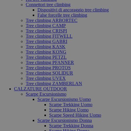
Connettori tree climbing
Dispositivi di ancoraggio tree climbing
False forcelle tree climbing
Tree climbing ARBORTEC
Tree climbing CAMP
Tree climbing CRISPI
Tree climbing FITWELL
Tree climbing GABRI
Tree climbing KASK
Tree climbing KONG
Tree climbing PETZL
Tree climbing PFANNER
Tree climbing PROTOS
Tree climbing SOLIDUR
Tree climbing UVEX
Tree climbing ZAMBERLAN
CALZATURE OUTDOOR
Scarpe Escursionismo
Scarpe Escursionismo Uomo
Scarpe Trekking Uomo
Scarpe Hiking Uomo
Scarpe Speed Hiking Uomo
Scarpe Escursionismo Donna
Scarpe Trekking Donna
Scarpe Hiking Donna