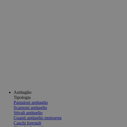
Antitaglio
Tipologia
Pantaloni antitaglio
Scarponi antitaglio
Stivali antitaglio
Guanti antitaglio motosega
Caschi forestali