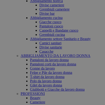
Abbigliamento horeca
Divise cameriere
Grembiuli cameriere
Divise bar
Abbigliamento cucina
Giacche cuoco
Pantaloni cuoco
Cappelli e Bandane cuoco
Grembiuli cucina
Abbigliamento settore Sanitario e Beauty
Camici sanitari
Divise sanitarie
Casacche
ABBIGLIAMENTO DA LAVORO DONNA
Pantaloni da lavoro donna
Pantaloni corti da lavoro donna
Gonne da lavoro
Felpe e Pile da lavoro donna
T-shirt da lavoro donna
Polo da lavoro donna
Gilet da lavoro donna
Giubbotti e Giacche da lavoro donna
PROFESSIONI
Beauty
Cameriere