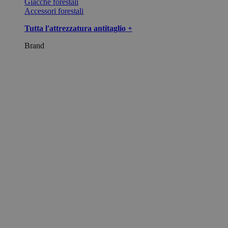
Giacche forestali
Accessori forestali
Tutta l'attrezzatura antitaglio +
Brand