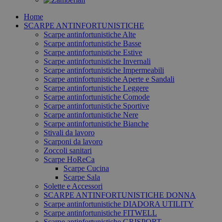
Home
SCARPE ANTINFORTUNISTICHE
Scarpe antinfortunistiche Alte
Scarpe antinfortunistiche Basse
Scarpe antinfortunistiche Estive
Scarpe antinfortunistiche Invernali
Scarpe antinfortunistiche Impermeabili
Scarpe antinfortunistiche Aperte e Sandali
Scarpe antinfortunistiche Leggere
Scarpe antinfortunistiche Comode
Scarpe antinfortunistiche Sportive
Scarpe antinfortunistiche Nere
Scarpe antinfortunistiche Bianche
Stivali da lavoro
Scarponi da lavoro
Zoccoli sanitari
Scarpe HoReCa
Scarpe Cucina
Scarpe Sala
Solette e Accessori
SCARPE ANTINFORTUNISTICHE DONNA
Scarpe antinfortunistiche DIADORA UTILITY
Scarpe antinfortunistiche FITWELL
Scarpe antinfortunistiche GRISPORT