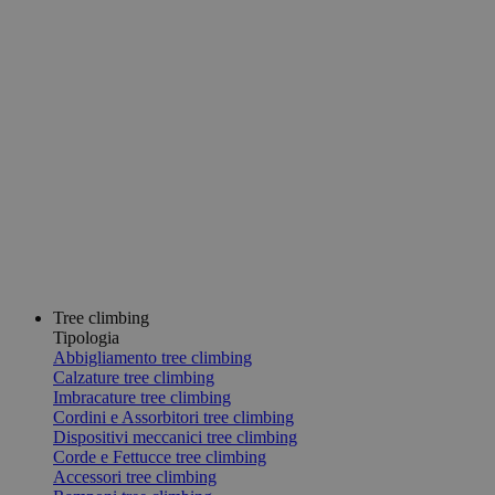
Tree climbing
Tipologia
Abbigliamento tree climbing
Calzature tree climbing
Imbracature tree climbing
Cordini e Assorbitori tree climbing
Dispositivi meccanici tree climbing
Corde e Fettucce tree climbing
Accessori tree climbing