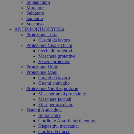
Imbianchino
Muratore
Saldatore
Sanitario
Soccorso
ANTINFORTUNISTICA
Protezione Testa
Caschi da lavoro
Protezione Viso e Occhi
Occhiali protettivi
Maschere protettive
Visiere protettive
Protezione Udito
Protezione Mani
Guanti da lavoro
Guanti antitaglio
Protezione Vie Respiratorie
Mascherine di protezione
Maschere facciali
Filtri per maschere
Sistemi Anticaduta
Imbracature
Cordini e Assorbitori di energia
Dispositivi meccanici
Corde e Fettucce