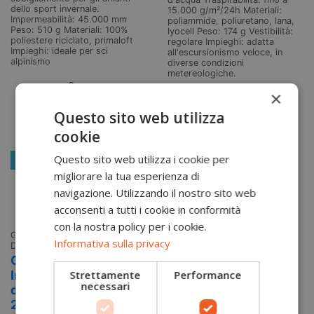
dello sport invernale.
15.000 g/m²/24h Materiali:
Impermeabilità: 45.000 mm
poliammide, poliuretano, lana,
Peso: 510 g Materiali: 100%
lyocell Peso: 174 g Vestibilità:
poliestere riciclato, primaloft
regolare Impieghi: adatta
Impieghi: ideale per sci
all'escursionismo veloce, in
alpinismo
diverse condizioni
metereologiche.
Aggiungi
×
Aggiungi
al carrello
Questo sito web utilizza
al carrello
cookie
Questo sito web utilizza i cookie per
-15%
migliorare la tua esperienza di
navigazione. Utilizzando il nostro sito web
acconsenti a tutti i cookie in conformità
con la nostra policy per i cookie.
Gusci Tecnici
119,00 €
Informativa sulla privacy
Donna
140,00 €
Guscio
Strettamente
Performance
Impermeabile
necessari
donna Puez
2.5L