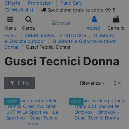
Offerte
Promozioni
Punti Safy
Wishlist (
)
Spedizione gratuita sopra 99 €
0
Menu
Cerca
Accedi
Carrello
Home
ABBIGLIAMENTO OUTDOOR
Giubbotti
e Giacche outdoor
Giubbotti e Giacche outdoor
Donna
Gusci Tecnici Donna
Gusci Tecnici Donna
Filtro
Rilevanza
3
-20%
-15%