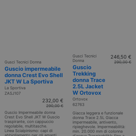
Gusci Tecnici
246,50 €
Donna
Gusci Tecnici Donna
290,00 €
Guscio
Guscio impermeabile
Trekking
donna Crest Evo Shell
donna Trace
JKT W La Sportiva
2.5L Jacket
La Sportiva
W Ortovox
ZASJ107
Ortovox
232,00 €
62763
290,00 €
Guscio Impermeabile donna
Giacca leggera e funzionale
Crest Evo Shell JKT W Guscio
donna Trace 2.5L Giacca
traspirante, con cappuccio
impermeabile, antivento,
regolabile, multitasche.
ripieghevole. Impermeabilità:
Linea Scialpinismo: capi di
min. 20.000 mm di colonna
abbigliamento per gli amanti
d'acqua Traspirabilità: fino a