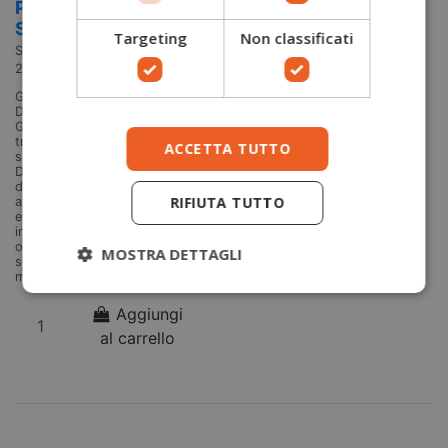
Powertex
Salewa
Targeting
Non classificati
Salewa
28616
Guscio Trekking impermeabile
Donna Puez 2.5L Powertex
Giacca Shell resistente,
traspirante, con cuciture
ACCETTA TUTTO
sigillate. Linea Gusci montagna
Donna: I gusci da montagna per
donna Salewa, leggeri e robusti
RIFIUTA TUTTO
allo stesso tempo, sono
espressione di libertà. Gli strati
incorporati creano la protezione
ottimale per le attività di
MOSTRA DETTAGLI
scialpinismo, ski
mountaineering,...
Aggiungi
al carrello