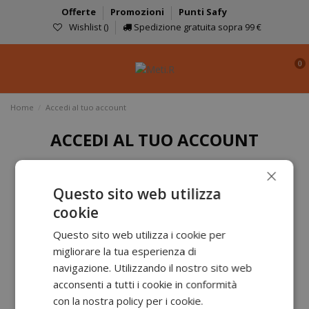
Offerte
Promozioni
Punti Safy
Wishlist (
)
Spedizione gratuita sopra 99 €
0
Home
Accedi al tuo account
ACCEDI AL TUO ACCOUNT
×
E-mail
Questo sito web utilizza
cookie
Questo sito web utilizza i cookie per
Password
migliorare la tua esperienza di
navigazione. Utilizzando il nostro sito web
acconsenti a tutti i cookie in conformità
con la nostra policy per i cookie.