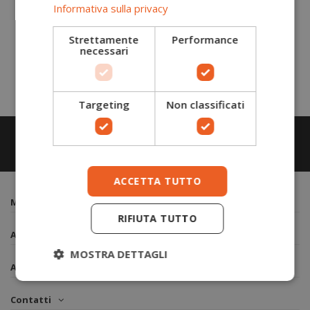
Hai dimenticato la password?
Informativa sulla privacy
ACCEDI
Strettamente
Performance
necessari
Non hai ancora un account? Creane ora qui uno
Targeting
Non classificati
ACCETTA TUTTO
METI.R
RIFIUTA TUTTO
Assistenza
MOSTRA DETTAGLI
Account
Contatti