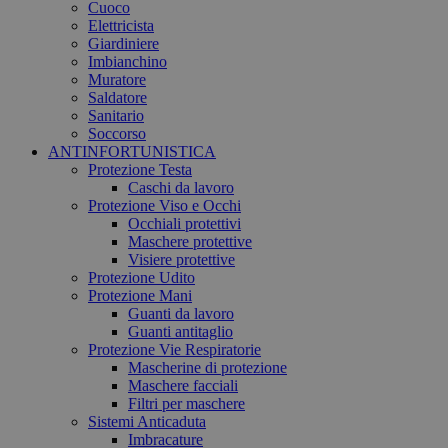
Cuoco
Elettricista
Giardiniere
Imbianchino
Muratore
Saldatore
Sanitario
Soccorso
ANTINFORTUNISTICA
Protezione Testa
Caschi da lavoro
Protezione Viso e Occhi
Occhiali protettivi
Maschere protettive
Visiere protettive
Protezione Udito
Protezione Mani
Guanti da lavoro
Guanti antitaglio
Protezione Vie Respiratorie
Mascherine di protezione
Maschere facciali
Filtri per maschere
Sistemi Anticaduta
Imbracature