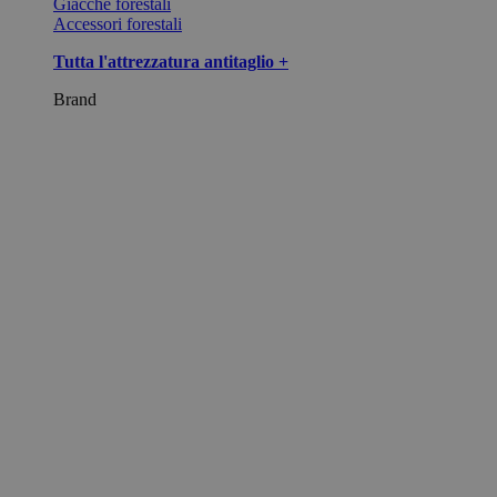
Giacche forestali
Accessori forestali
Tutta l'attrezzatura antitaglio +
Brand