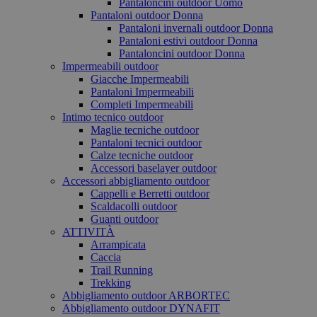
Pantaloncini outdoor Uomo
Pantaloni outdoor Donna
Pantaloni invernali outdoor Donna
Pantaloni estivi outdoor Donna
Pantaloncini outdoor Donna
Impermeabili outdoor
Giacche Impermeabili
Pantaloni Impermeabili
Completi Impermeabili
Intimo tecnico outdoor
Maglie tecniche outdoor
Pantaloni tecnici outdoor
Calze tecniche outdoor
Accessori baselayer outdoor
Accessori abbigliamento outdoor
Cappelli e Berretti outdoor
Scaldacolli outdoor
Guanti outdoor
ATTIVITÀ
Arrampicata
Caccia
Trail Running
Trekking
Abbigliamento outdoor ARBORTEC
Abbigliamento outdoor DYNAFIT