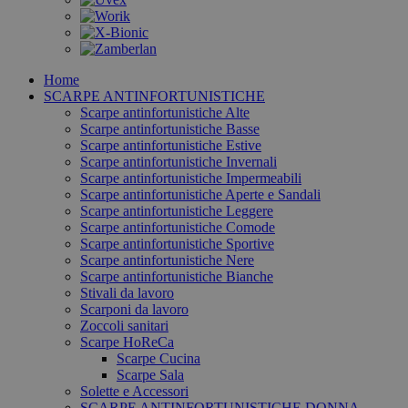
Home
SCARPE ANTINFORTUNISTICHE
Scarpe antinfortunistiche Alte
Scarpe antinfortunistiche Basse
Scarpe antinfortunistiche Estive
Scarpe antinfortunistiche Invernali
Scarpe antinfortunistiche Impermeabili
Scarpe antinfortunistiche Aperte e Sandali
Scarpe antinfortunistiche Leggere
Scarpe antinfortunistiche Comode
Scarpe antinfortunistiche Sportive
Scarpe antinfortunistiche Nere
Scarpe antinfortunistiche Bianche
Stivali da lavoro
Scarponi da lavoro
Zoccoli sanitari
Scarpe HoReCa
Scarpe Cucina
Scarpe Sala
Solette e Accessori
SCARPE ANTINFORTUNISTICHE DONNA