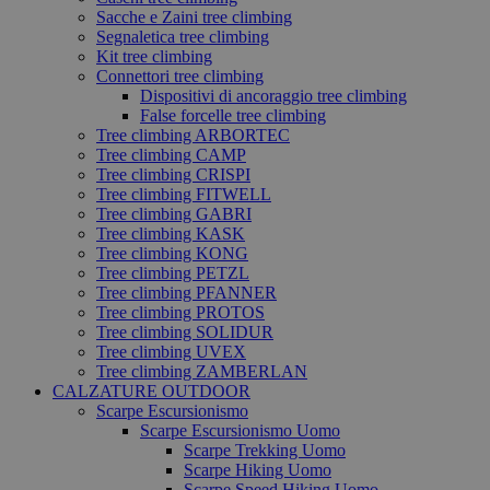
Sacche e Zaini tree climbing
Segnaletica tree climbing
Kit tree climbing
Connettori tree climbing
Dispositivi di ancoraggio tree climbing
False forcelle tree climbing
Tree climbing ARBORTEC
Tree climbing CAMP
Tree climbing CRISPI
Tree climbing FITWELL
Tree climbing GABRI
Tree climbing KASK
Tree climbing KONG
Tree climbing PETZL
Tree climbing PFANNER
Tree climbing PROTOS
Tree climbing SOLIDUR
Tree climbing UVEX
Tree climbing ZAMBERLAN
CALZATURE OUTDOOR
Scarpe Escursionismo
Scarpe Escursionismo Uomo
Scarpe Trekking Uomo
Scarpe Hiking Uomo
Scarpe Speed Hiking Uomo