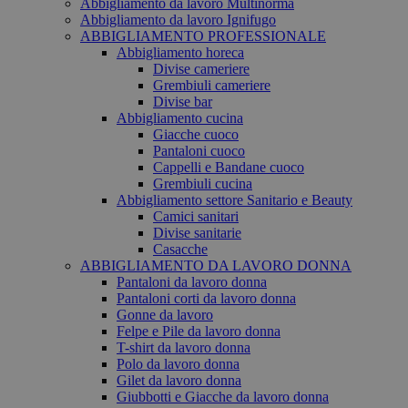
Abbigliamento da lavoro Multinorma
Abbigliamento da lavoro Ignifugo
ABBIGLIAMENTO PROFESSIONALE
Abbigliamento horeca
Divise cameriere
Grembiuli cameriere
Divise bar
Abbigliamento cucina
Giacche cuoco
Pantaloni cuoco
Cappelli e Bandane cuoco
Grembiuli cucina
Abbigliamento settore Sanitario e Beauty
Camici sanitari
Divise sanitarie
Casacche
ABBIGLIAMENTO DA LAVORO DONNA
Pantaloni da lavoro donna
Pantaloni corti da lavoro donna
Gonne da lavoro
Felpe e Pile da lavoro donna
T-shirt da lavoro donna
Polo da lavoro donna
Gilet da lavoro donna
Giubbotti e Giacche da lavoro donna