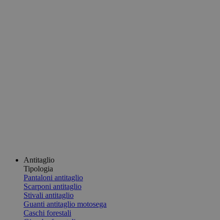
Antitaglio
Tipologia
Pantaloni antitaglio
Scarponi antitaglio
Stivali antitaglio
Guanti antitaglio motosega
Caschi forestali