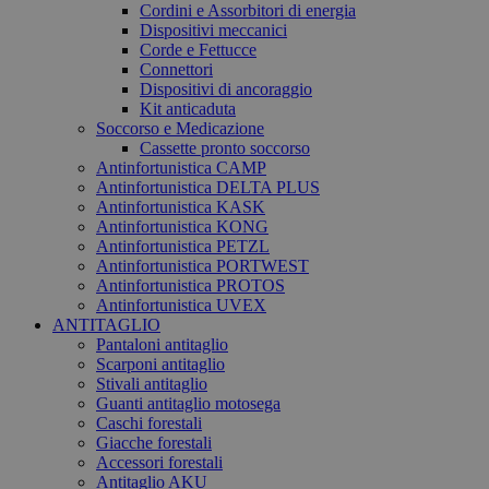
Cordini e Assorbitori di energia
Dispositivi meccanici
Corde e Fettucce
Connettori
Dispositivi di ancoraggio
Kit anticaduta
Soccorso e Medicazione
Cassette pronto soccorso
Antinfortunistica CAMP
Antinfortunistica DELTA PLUS
Antinfortunistica KASK
Antinfortunistica KONG
Antinfortunistica PETZL
Antinfortunistica PORTWEST
Antinfortunistica PROTOS
Antinfortunistica UVEX
ANTITAGLIO
Pantaloni antitaglio
Scarponi antitaglio
Stivali antitaglio
Guanti antitaglio motosega
Caschi forestali
Giacche forestali
Accessori forestali
Antitaglio AKU