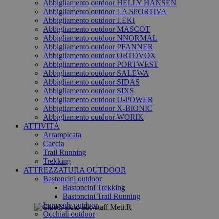
Abbigliamento outdoor HELLY HANSEN
Abbigliamento outdoor LA SPORTIVA
Abbigliamento outdoor LEKI
Abbigliamento outdoor MASCOT
Abbigliamento outdoor NNORMAL
Abbigliamento outdoor PFANNER
Abbigliamento outdoor ORTOVOX
Abbigliamento outdoor PORTWEST
Abbigliamento outdoor SALEWA
Abbigliamento outdoor SIDAS
Abbigliamento outdoor SIXS
Abbigliamento outdoor U-POWER
Abbigliamento outdoor X-BIONIC
Abbigliamento outdoor WORIK
ATTIVITÀ
Arrampicata
Caccia
Trail Running
Trekking
ATTREZZATURA OUTDOOR
Bastoncini outdoor
Bastoncini Trekking
Bastoncini Trail Running
Lampade outdoor
Occhiali outdoor