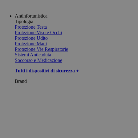
Antinfortunistica
Tipologia
Protezione Testa
Protezione Viso e Occhi
Protezione Udito
Protezione Mani
Protezione Vie Respiratorie
Sistemi Anticaduta
Soccorso e Medicazione
Tutti i dispositivi di sicurezza +
Brand