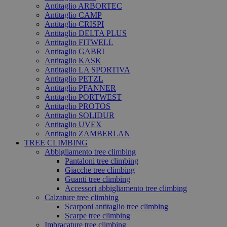
Antitaglio ARBORTEC
Antitaglio CAMP
Antitaglio CRISPI
Antitaglio DELTA PLUS
Antitaglio FITWELL
Antitaglio GABRI
Antitaglio KASK
Antitaglio LA SPORTIVA
Antitaglio PETZL
Antitaglio PFANNER
Antitaglio PORTWEST
Antitaglio PROTOS
Antitaglio SOLIDUR
Antitaglio UVEX
Antitaglio ZAMBERLAN
TREE CLIMBING
Abbigliamento tree climbing
Pantaloni tree climbing
Giacche tree climbing
Guanti tree climbing
Accessori abbigliamento tree climbing
Calzature tree climbing
Scarponi antitaglio tree climbing
Scarpe tree climbing
Imbracature tree climbing