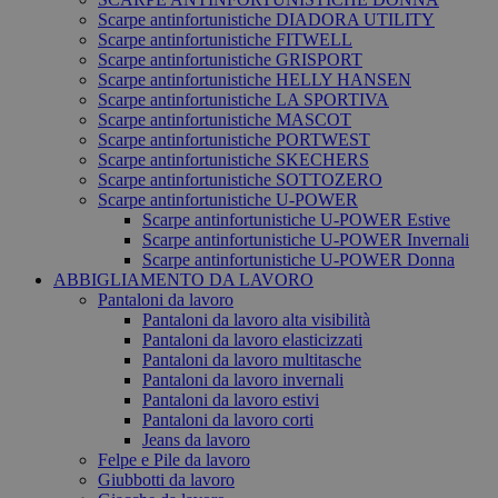
Scarpe antinfortunistiche DIADORA UTILITY
Scarpe antinfortunistiche FITWELL
Scarpe antinfortunistiche GRISPORT
Scarpe antinfortunistiche HELLY HANSEN
Scarpe antinfortunistiche LA SPORTIVA
Scarpe antinfortunistiche MASCOT
Scarpe antinfortunistiche PORTWEST
Scarpe antinfortunistiche SKECHERS
Scarpe antinfortunistiche SOTTOZERO
Scarpe antinfortunistiche U-POWER
Scarpe antinfortunistiche U-POWER Estive
Scarpe antinfortunistiche U-POWER Invernali
Scarpe antinfortunistiche U-POWER Donna
ABBIGLIAMENTO DA LAVORO
Pantaloni da lavoro
Pantaloni da lavoro alta visibilità
Pantaloni da lavoro elasticizzati
Pantaloni da lavoro multitasche
Pantaloni da lavoro invernali
Pantaloni da lavoro estivi
Pantaloni da lavoro corti
Jeans da lavoro
Felpe e Pile da lavoro
Giubbotti da lavoro