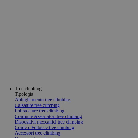
Tree climbing
Tipologia
Abbigliamento tree climbing
Calzature tree climbing
Imbracature tree climbing
Cordini e Assorbitori tree climbing
Dispositivi meccanici tree climbing
Corde e Fettucce tree climbing
Accessori tree climbing