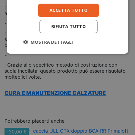
: Uso di diversi materiali con ampio effetto
ACCETTA TUTTO
ammortizzante e stabilizzante nella zone del tallone
-
RIFIUTA TUTTO
: Speciale metodo di modelleria e costruzione e una
scelta specifica di componenti per ottimizzare il
MOSTRA DETTAGLI
comfort e la traspirazione della scarpa.
-
: Grazie allo specifico metodo di costruzione con
suola incollata, questo prodotto può essere risuolato
molteplici volte.
-
CURA E MANUTENZIONE CALZATURE
Potrebbero piacerti anche
-30,00 €