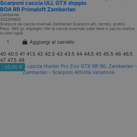
Scarponi caccia ULL GTX doppio
BOA RR Primaloft Zamberlan
Zamberlan
3032PM0G
Scarponi da caccia invernali Zamberlan Scarponi alti, termici, pratici.
Peso: 965 gr. Impieghi: Per la caccia invernale sulla neve o caccia statica
in climi rigidi
Aggiungi al carrello
40
40.5
41
41.5
42
42.5
43
43.5
44
44.5
45
45.5
46
46.5
47
47.5
48
-30,00 €