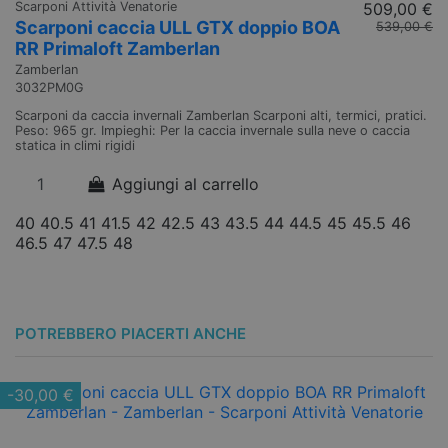
Scarponi Attività Venatorie
509,00 €
Sc
Scarponi caccia ULL GTX doppio BOA
S
539,00 €
RR Primaloft Zamberlan
R
Zamberlan
Za
3032PM0G
1
Scarponi da caccia invernali Zamberlan Scarponi alti, termici, pratici.
Sc
Peso: 965 gr. Impieghi: Per la caccia invernale sulla neve o caccia
co
statica in climi rigidi
te
Aggiungi al carrello
40
40.5
41
41.5
42
42.5
43
43.5
44
44.5
45
45.5
46
4
46.5
47
47.5
48
4
POTREBBERO PIACERTI ANCHE
-30,00 €