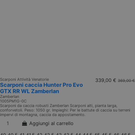
Scarponi Attività Venatorie
339,00 €
369,00 €
Scarponi caccia Hunter Pro Evo
GTX RR WL Zamberlan
Zamberlan
1005PM1G-0C
Scarponi da caccia robusti Zamberlan Scarponi alti, pianta larga,
conforvetoli. Peso: 1050 gr. Impieghi: Per le battute di caccia su terreni
impervi di montagna, caccia da appostamento.
Aggiungi al carrello
40
40.5
41
41.5
42
42.5
43
43.5
44
44.5
45
45.5
46
46.5