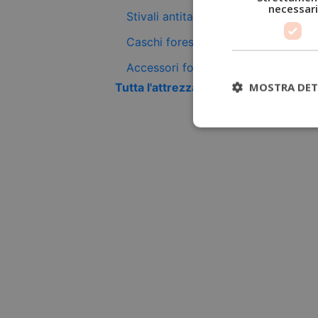
necessari
Stivali antitaglio
Caschi forestali
Accessori forestali
MOSTRA DET
Tutta l'attrezzatura antitaglio +