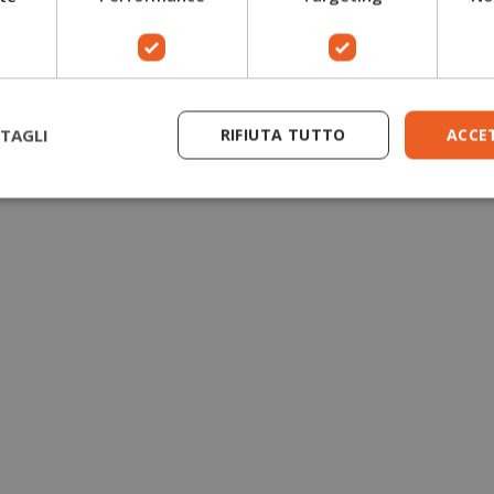
Guanti antitaglio motosega
Giacche forestali
TAGLI
RIFIUTA TUTTO
ACCE