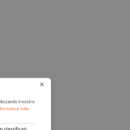
×
ilizzando il nostro
formativa sulla
 classificati