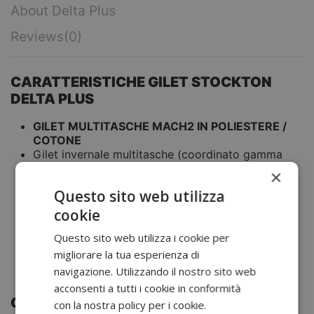
About Delta Plus
Reviews
(0)
CARATTERISTICHE GILET STOCKTON
DELTA PLUS
GILET MULTITASCHE MACH2 IN POLIESTERE /
COTONE
Gilet invernale multitasche (coordinato gamma
MACH 2).
×
Parte bassa regolabile tramite elastico.
Questo sito web utilizza
7 tasche.
Sargia 65% poliestere 35% cotone 235 g/m²
cookie
foderato.
Questo sito web utilizza i cookie per
Fodera Taffetà poliestere imbottita.
COLORE
: Blu-Azzurro, Grigio-Arancio, Nero-
migliorare la tua esperienza di
Grigio
navigazione. Utilizzando il nostro sito web
TAGLIA
: S, M, L, XL, XXL, 3XL
acconsenti a tutti i cookie in conformità
CERTIFICAZIONI - NORME STOCKTON
con la nostra policy per i cookie.