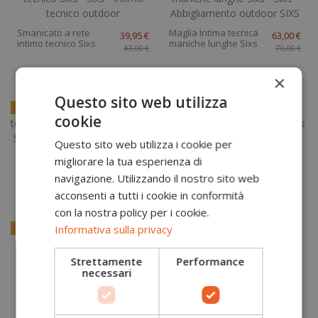
Smanicato a rete
Maglia Intima tecnica
39,95 €
63,00 €
intimo tecnico Sixs
maniche lunghe Sixs
47,00 €
70,00 €
×
Questo sito web utilizza
-15%
-15%
cookie
Questo sito web utilizza i cookie per
Maglia antivento
Maglia Intima tecnica
61,20 €
59,50 €
migliorare la tua esperienza di
Intima tecnica
maniche lunghe Sixs
72,00 €
70,00 €
navigazione. Utilizzando il nostro sito web
Windshell MC Sixs TS7
TS2
acconsenti a tutti i cookie in conformità
con la nostra policy per i cookie.
Informativa sulla privacy
-15%
-15%
Strettamente
Performance
necessari
Maglia tecnica Lupetto
Maglia termica intima
61,20 €
76,50 €
intimo tecnico 4
tecnica a maniche
72,00 €
90,00 €
stagioni TS3 Sixs
lunghe TS2W CU Sixs