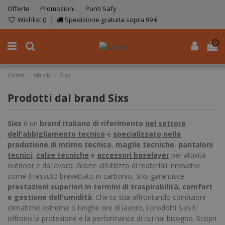
Offerte
Promozioni
Punti Safy
Wishlist (
)
Spedizione gratuita sopra 99 €
0
Home
Marchi
Sixs
Prodotti dal brand Sixs
Sixs
è un
brand italiano di riferimento
nel settore
dell'abbigliamento tecnico
e
specializzato nella
produzione di intimo tecnico
,
maglie tecniche
,
pantaloni
tecnici
,
calze tecniche
e
accessori baselayer
per attività
outdoor e da lavoro. Grazie all’utilizzo di materiali innovativi
come il tessuto brevettato in carbonio, Sixs garantisce
prestazioni superiori in termini di traspirabilità, comfort
e gestione dell'umidità
. Che tu stia affrontando condizioni
climatiche estreme o lunghe ore di lavoro, i prodotti Sixs ti
offrono la protezione e la performance di cui hai bisogno. Scopri