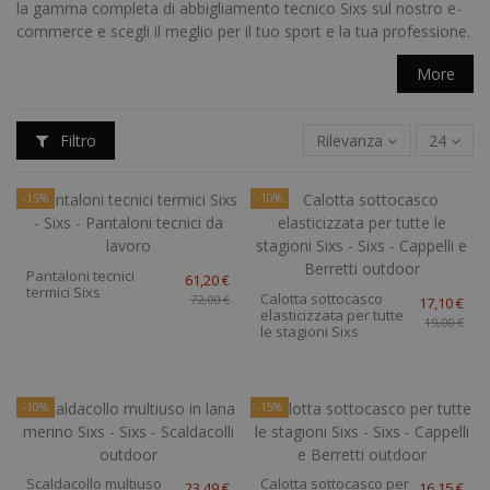
la gamma completa di abbigliamento tecnico Sixs sul nostro e-
commerce e scegli il meglio per il tuo sport e la tua professione.
More
Filtro
Rilevanza
24
-15%
-10%
Pantaloni tecnici
61,20 €
termici Sixs
Calotta sottocasco
72,00 €
17,10 €
elasticizzata per tutte
19,00 €
le stagioni Sixs
-10%
-15%
Scaldacollo multiuso
Calotta sottocasco per
23,49 €
16,15 €