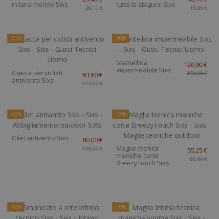
in lana merino Sixs
tutte le stagioni Sixs
26,10 €
19,00 €
-20%
-20%
Mantellina
120,00 €
impermeabile Sixs
Giacca per ciclisti
150,00 €
93,60 €
antivento Sixs
117,00 €
-20%
-15%
Gilet antivento Sixs
80,00 €
Maglia tecnica
100,00 €
55,25 €
maniche corte
65,00 €
BreezyTouch Sixs
-15%
-10%