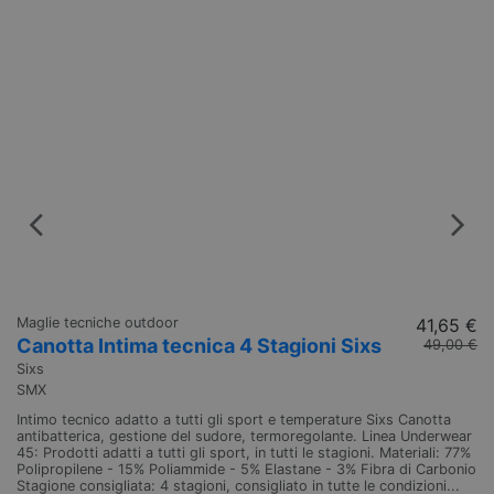
Maglie tecniche outdoor
41,65 €
Ma
Canotta Intima tecnica 4 Stagioni Sixs
C
49,00 €
Sixs
Si
SMX
S
Intimo tecnico adatto a tutti gli sport e temperature Sixs Canotta
Sm
antibatterica, gestione del sudore, termoregolante. Linea Underwear
Sm
45: Prodotti adatti a tutti gli sport, in tutti le stagioni. Materiali: 77%
Un
Polipropilene - 15% Poliammide - 5% Elastane - 3% Fibra di Carbonio
Ma
Stagione consigliata: 4 stagioni, consigliato in tutte le condizioni...
di