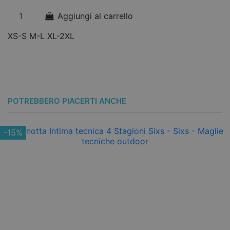
co
Aggiungi al carrello
XS-S
M-L
XL-2XL
L
POTREBBERO PIACERTI ANCHE
-15%