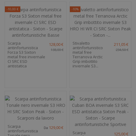
-10,00 €
-10%
Scarpa
Stivaletto
128,00 €
211,05 €
antinfortunistica
antinfortunistico
138,00 €
234,50 €
Forza S3 Sixton
metal free
metal free invernale
Terranova Arctic
CI SRC ESD
Grip imbottito
antistatica
invernale S3...
Scarpa
129,00 €
Da
antinfortunistica
Scarpa
125,00 €
Tonale nero