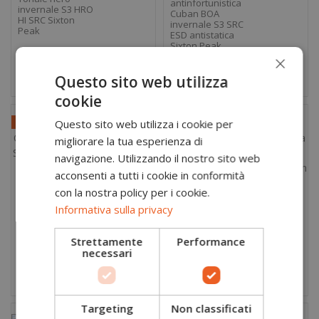
antinfortunistica
invernale S3 HRO
Cuban BOA
HI SRC Sixton
invernale S3 SRC
Peak
ESD antistatica
Sixton Peak
×
Questo sito web utilizza
cookie
-10,00 €
Questo sito web utilizza i cookie per
migliorare la tua esperienza di
navigazione. Utilizzando il nostro sito web
acconsenti a tutti i cookie in conformità
Scarpa
98,50 €
con la nostra policy per i cookie.
antinfortunistica
Scarpa
108,50 €
98,90 €
Corvara nero
Informativa sulla privacy
antinfortunistica
invernale S3 SRC
antibatterica da
Sixton Peak
donna Andora nera
Strettamente
Performance
S3 HRO HI SRC ESD...
necessari
Targeting
Non classificati