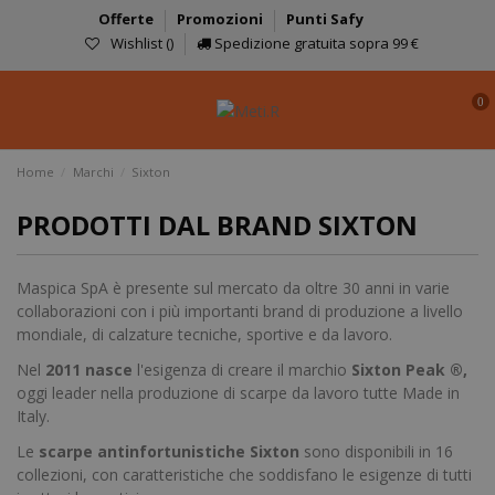
Offerte
Promozioni
Punti Safy
Wishlist (
)
Spedizione gratuita sopra 99 €
0
Home
Marchi
Sixton
PRODOTTI DAL BRAND SIXTON
Maspica SpA è presente sul mercato da oltre 30 anni in varie
collaborazioni con i più importanti brand di produzione a livello
mondiale, di calzature tecniche, sportive e da lavoro.
Nel
2011 nasce
l'esigenza di creare il marchio
Sixton Peak ®,
oggi leader nella produzione di scarpe da lavoro tutte Made in
Italy.
Le
scarpe antinfortunistiche Sixton
sono disponibili in 16
collezioni, con caratteristiche che soddisfano le esigenze di tutti