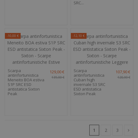
SRC...
-10,00 €
-12,10 €
Scarpa
Scarpa
129,00 €
107,90 €
antinfortunistica
antinfortunistica
139,00 €
120,00 €
Meneito BOA estiva
Cuban high
S1P SRC ESD
invernale S3 SRC
antistatica Sixton
ESD antistatica
Peak
Sixton Peak
1
2
3