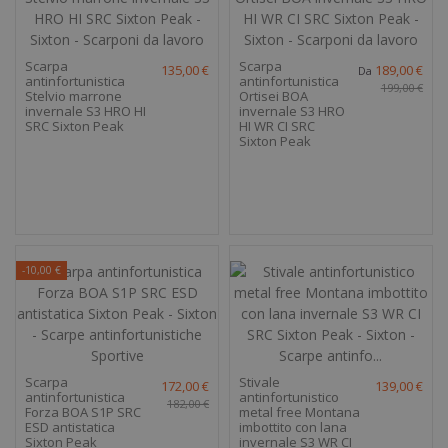
Scarpa
Scarpa
135,00 €
189,00 €
Da
antinfortunistica
antinfortunistica
199,00 €
Stelvio marrone
Ortisei BOA
invernale S3 HRO HI
invernale S3 HRO
SRC Sixton Peak
HI WR CI SRC
Sixton Peak
-10,00 €
Scarpa
Stivale
172,00 €
139,00 €
antinfortunistica
antinfortunistico
182,00 €
Forza BOA S1P SRC
metal free Montana
ESD antistatica
imbottito con lana
Sixton Peak
invernale S3 WR CI