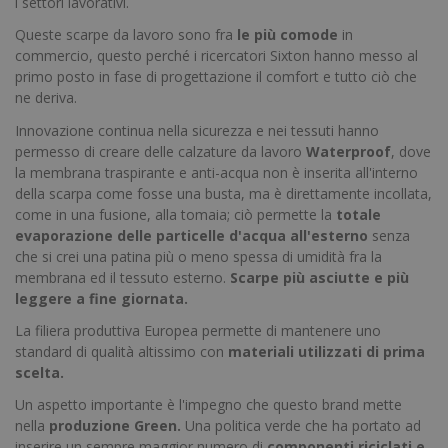
i settori lavorativi.
Queste scarpe da lavoro sono fra
le più comode
in
commercio, questo perché i ricercatori Sixton hanno messo al
primo posto in fase di progettazione il comfort e tutto ciò che
ne deriva.
Innovazione continua nella sicurezza e nei tessuti hanno
permesso di creare delle calzature da lavoro
Waterproof
, dove
la membrana traspirante e anti-acqua non è inserita all'interno
della scarpa come fosse una busta, ma è direttamente incollata,
come in una fusione, alla tomaia; ciò permette la
totale
evaporazione delle particelle d'acqua all'esterno
senza
che si crei una patina più o meno spessa di umidità fra la
membrana ed il tessuto esterno.
Scarpe più asciutte e più
leggere a fine giornata.
La filiera produttiva Europea permette di mantenere uno
standard di qualità altissimo con
materiali utilizzati di prima
scelta.
Un aspetto importante è l'impegno che questo brand mette
nella
produzione Green.
Una politica verde che ha portato ad
inserire un sempre maggior numero di
componenti riciclati e