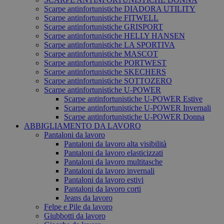
Scarpe antinfortunistiche DIADORA UTILITY
Scarpe antinfortunistiche FITWELL
Scarpe antinfortunistiche GRISPORT
Scarpe antinfortunistiche HELLY HANSEN
Scarpe antinfortunistiche LA SPORTIVA
Scarpe antinfortunistiche MASCOT
Scarpe antinfortunistiche PORTWEST
Scarpe antinfortunistiche SKECHERS
Scarpe antinfortunistiche SOTTOZERO
Scarpe antinfortunistiche U-POWER
Scarpe antinfortunistiche U-POWER Estive
Scarpe antinfortunistiche U-POWER Invernali
Scarpe antinfortunistiche U-POWER Donna
ABBIGLIAMENTO DA LAVORO
Pantaloni da lavoro
Pantaloni da lavoro alta visibilità
Pantaloni da lavoro elasticizzati
Pantaloni da lavoro multitasche
Pantaloni da lavoro invernali
Pantaloni da lavoro estivi
Pantaloni da lavoro corti
Jeans da lavoro
Felpe e Pile da lavoro
Giubbotti da lavoro