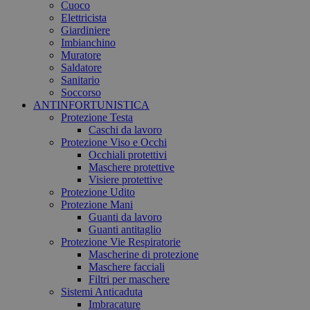
Cuoco
Elettricista
Giardiniere
Imbianchino
Muratore
Saldatore
Sanitario
Soccorso
ANTINFORTUNISTICA
Protezione Testa
Caschi da lavoro
Protezione Viso e Occhi
Occhiali protettivi
Maschere protettive
Visiere protettive
Protezione Udito
Protezione Mani
Guanti da lavoro
Guanti antitaglio
Protezione Vie Respiratorie
Mascherine di protezione
Maschere facciali
Filtri per maschere
Sistemi Anticaduta
Imbracature