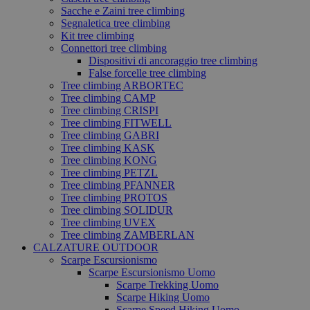
Sacche e Zaini tree climbing
Segnaletica tree climbing
Kit tree climbing
Connettori tree climbing
Dispositivi di ancoraggio tree climbing
False forcelle tree climbing
Tree climbing ARBORTEC
Tree climbing CAMP
Tree climbing CRISPI
Tree climbing FITWELL
Tree climbing GABRI
Tree climbing KASK
Tree climbing KONG
Tree climbing PETZL
Tree climbing PFANNER
Tree climbing PROTOS
Tree climbing SOLIDUR
Tree climbing UVEX
Tree climbing ZAMBERLAN
CALZATURE OUTDOOR
Scarpe Escursionismo
Scarpe Escursionismo Uomo
Scarpe Trekking Uomo
Scarpe Hiking Uomo
Scarpe Speed Hiking Uomo