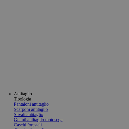
Antitaglio
Tipologia
Pantaloni antitaglio
Scarponi antitaglio
Stivali antitaglio
Guanti antitaglio motosega
Caschi forestali