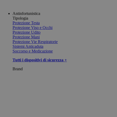
Antinfortunistica
Tipologia
Protezione Testa
Protezione Viso e Occhi
Protezione Udito
Protezione Mani
Protezione Vie Respiratorie
Sistemi Anticaduta
Soccorso e Medicazione
Tutti i dispositivi di sicurezza +
Brand