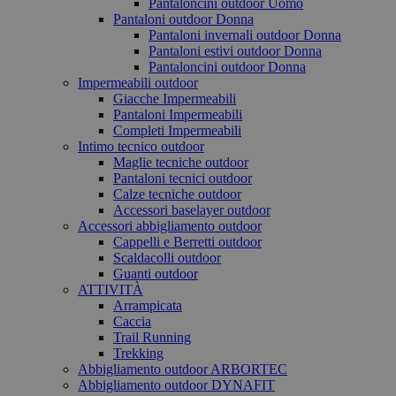
Pantaloncini outdoor Uomo
Pantaloni outdoor Donna
Pantaloni invernali outdoor Donna
Pantaloni estivi outdoor Donna
Pantaloncini outdoor Donna
Impermeabili outdoor
Giacche Impermeabili
Pantaloni Impermeabili
Completi Impermeabili
Intimo tecnico outdoor
Maglie tecniche outdoor
Pantaloni tecnici outdoor
Calze tecniche outdoor
Accessori baselayer outdoor
Accessori abbigliamento outdoor
Cappelli e Berretti outdoor
Scaldacolli outdoor
Guanti outdoor
ATTIVITÀ
Arrampicata
Caccia
Trail Running
Trekking
Abbigliamento outdoor ARBORTEC
Abbigliamento outdoor DYNAFIT