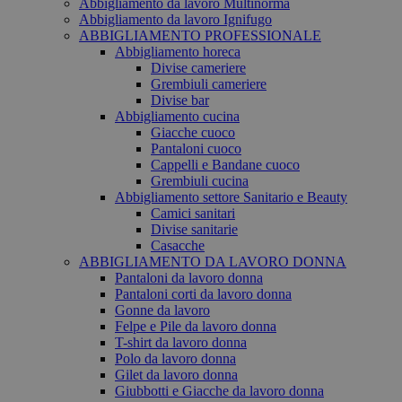
Abbigliamento da lavoro Multinorma
Abbigliamento da lavoro Ignifugo
ABBIGLIAMENTO PROFESSIONALE
Abbigliamento horeca
Divise cameriere
Grembiuli cameriere
Divise bar
Abbigliamento cucina
Giacche cuoco
Pantaloni cuoco
Cappelli e Bandane cuoco
Grembiuli cucina
Abbigliamento settore Sanitario e Beauty
Camici sanitari
Divise sanitarie
Casacche
ABBIGLIAMENTO DA LAVORO DONNA
Pantaloni da lavoro donna
Pantaloni corti da lavoro donna
Gonne da lavoro
Felpe e Pile da lavoro donna
T-shirt da lavoro donna
Polo da lavoro donna
Gilet da lavoro donna
Giubbotti e Giacche da lavoro donna