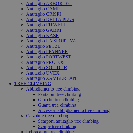
Antitaglio ARBORTEC
Antitaglio CAMP
Antitaglio CRISPI
Antitaglio DELTA PLUS
Antitaglio FITWELL
Antitaglio GABRI
Antitaglio KASK
Antitaglio LA SPORTIVA
Antitaglio PETZL
Antitaglio PFANNER
Antitaglio PORTWEST
Antitaglio PROTOS
Antitaglio SOLIDUR
Antitaglio UVEX
Antitaglio ZAMBERLAN
TREE CLIMBING
Abbigliamento tree climbing
Pantaloni tree climbing
Giacche tree climbing
Guanti tree climbing
Accessori abbigliamento tree climbing
Calzature tree climbing
Scarponi antitaglio tree climbing
Scarpe tree climbing
Imbracature tree climbing