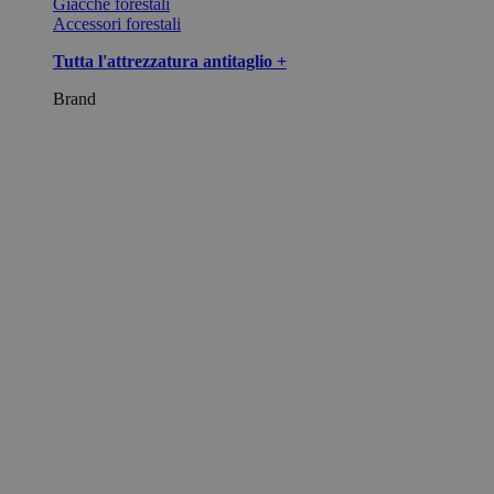
Giacche forestali
Accessori forestali
Tutta l'attrezzatura antitaglio +
Brand