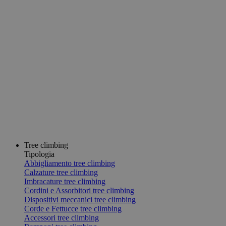
Tree climbing
Tipologia
Abbigliamento tree climbing
Calzature tree climbing
Imbracature tree climbing
Cordini e Assorbitori tree climbing
Dispositivi meccanici tree climbing
Corde e Fettucce tree climbing
Accessori tree climbing