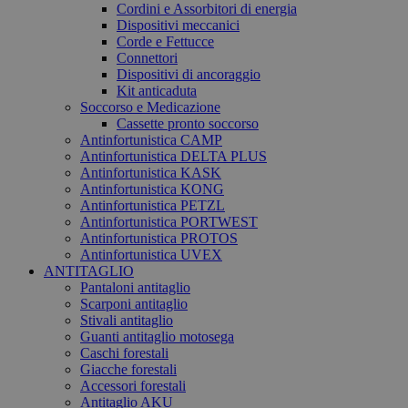
Cordini e Assorbitori di energia
Dispositivi meccanici
Corde e Fettucce
Connettori
Dispositivi di ancoraggio
Kit anticaduta
Soccorso e Medicazione
Cassette pronto soccorso
Antinfortunistica CAMP
Antinfortunistica DELTA PLUS
Antinfortunistica KASK
Antinfortunistica KONG
Antinfortunistica PETZL
Antinfortunistica PORTWEST
Antinfortunistica PROTOS
Antinfortunistica UVEX
ANTITAGLIO
Pantaloni antitaglio
Scarponi antitaglio
Stivali antitaglio
Guanti antitaglio motosega
Caschi forestali
Giacche forestali
Accessori forestali
Antitaglio AKU