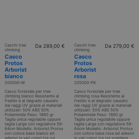
Caschi tree
Da
289,00 €
Caschi tree
Da
279,00 €
climbing
climbing
Casco
Casco
Protos
Protos
Arborist
Arborist
bianco
rosa
205000-W
205000-PK
Casco forestale per tree
Casco forestale per tree
climbing bianco Resistente al
climbing rosa Resistente al
freddo e al degrado causato
freddo e al degrado causato
dai raggi UV grazie ai materiali
dai raggi UV grazie ai materiali
utilizzati: 50% ABS 50%
utilizzati: 50% ABS 50%
Poliammide Peso: 1860 gr
Poliammide Peso: 1860 gr
Taglia unica regolabile oppure
Taglia unica regolabile oppure
taglia Large con regolatore 56-
taglia Large con regolatore 56-
64cm Modello: Arborist Protos
64cm Modello: Arborist Protos
con colore base bianco ed
con colore base rosa ed adesivi
adesivi in vari colori tra cui
in vari colori tra cui scegliere