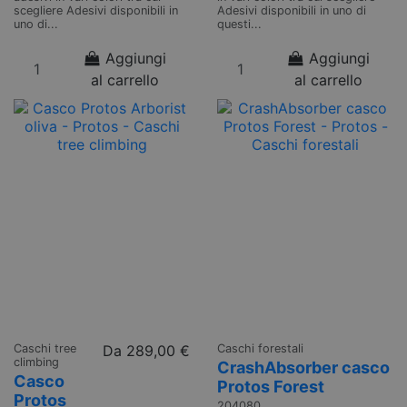
scegliere Adesivi disponibili in
Adesivi disponibili in uno di
uno di...
questi...
Aggiungi
Aggiungi
al carrello
al carrello
Caschi tree
Da
289,00 €
Caschi forestali
climbing
CrashAbsorber casco
Casco
Protos Forest
Protos
204080