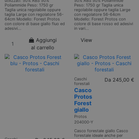
utilizzati: 50% ABS 50%
50% ABS 50% Poliammide
Poliammide Peso: 1750 gr
Peso: 1750 gr Taglia unica
Taglia unica regolabile oppure
regolabile oppure taglia Large
taglia Large con regolatore 56-
con regolatore 56-64cm
64cm Modello: Forest Protos
Modello: Forest Protos con
con colore di base giallo fluo ed
colore di base rosso ed adesivi
adesivi...
in vari...
Aggiungi
View
al carrello
Caschi
Da
245,00 €
forestali
Casco
Protos
Forest
giallo
Protos
204000-Y
Casco forestale giallo Casco
forestale ideale anche per