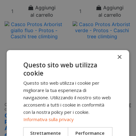
Aggiungi
Aggiungi
al carrello
al carrello
×
Questo sito web utilizza
cookie
Questo sito web utilizza i cookie per
migliorare la tua esperienza di
navigazione. Utilizzando il nostro sito web
acconsenti a tutti i cookie in conformità
Caschi tree
Da
289,00 €
Caschi tree
Da
309,00 €
climbing
climbing
con la nostra policy per i cookie.
Casco
Casco
Informativa sulla privacy
Protos
Protos
Arborist
Arborist
Strettamente
Performance
giallo fluo
verde