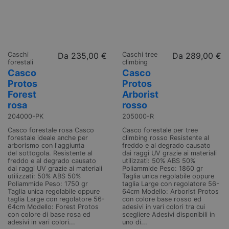
Caschi
Da
235,00 €
Caschi tree
Da
289,00 €
forestali
climbing
Casco
Casco
Protos
Protos
Forest
Arborist
rosa
rosso
204000-PK
205000-R
Casco forestale rosa Casco
Casco forestale per tree
forestale ideale anche per
climbing rosso Resistente al
arborismo con l'aggiunta
freddo e al degrado causato
del sottogola. Resistente al
dai raggi UV grazie ai materiali
freddo e al degrado causato
utilizzati: 50% ABS 50%
dai raggi UV grazie ai materiali
Poliammide Peso: 1860 gr
utilizzati: 50% ABS 50%
Taglia unica regolabile oppure
Poliammide Peso: 1750 gr
taglia Large con regolatore 56-
Taglia unica regolabile oppure
64cm Modello: Arborist Protos
taglia Large con regolatore 56-
con colore base rosso ed
64cm Modello: Forest Protos
adesivi in vari colori tra cui
con colore di base rosa ed
scegliere Adesivi disponibili in
adesivi in vari colori...
uno di...