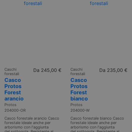
Caschi
Da
245,00 €
Caschi
Da
235,00 €
forestali
forestali
Casco
Casco
Protos
Protos
Forest
Forest
arancio
bianco
Protos
Protos
204000-OR
204000-W
Casco forestale arancio Casco
Casco forestale bianco Casco
forestale ideale anche per
forestale ideale anche per
arborismo con l'aggiunta
arborismo con l'aggiunta
del sottogola. Resistente al
del sottogola. Resistente al