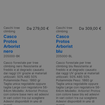
Caschi tree
Da
279,00 €
Caschi tree
Da
309,00 €
climbing
climbing
Casco
Casco
Protos
Protos
Arborist
Arborist
nero
blu
205000-BK
205000-BL
Casco forestale per tree
Casco forestale per tree
climbing nero Resistente al
climbing blu Resistente al
freddo e al degrado causato
freddo e al degrado causato
dai raggi UV grazie ai materiali
dai raggi UV grazie ai materiali
utilizzati: 50% ABS 50%
utilizzati: 50% ABS 50%
Poliammide Peso: 1860 gr
Poliammide Peso: 1860 gr
Taglia unica regolabile oppure
Taglia unica regolabile oppure
taglia Large con regolatore 56-
taglia Large con regolatore 56-
64cm Modello: Arborist Protos
64cm Modello: Arborist Protos
con colore base nero ed adesivi
con colore base blu ed adesivi
in vari colori tra cui scegliere
in vari colori tra cui scegliere
Adesivi disponibili in uno di
Adesivi disponibili in uno di
questi...
questi...