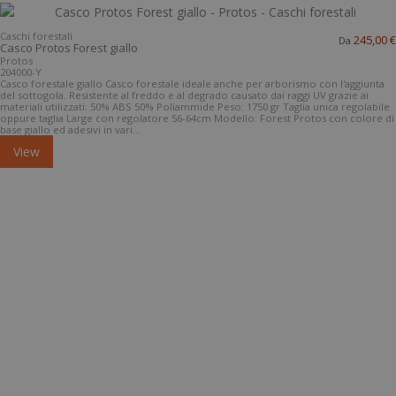
Caschi forestali
245,00 €
Da
Casco Protos Forest giallo
Protos
204000-Y
Casco forestale giallo Casco forestale ideale anche per arborismo con l'aggiunta
del sottogola. Resistente al freddo e al degrado causato dai raggi UV grazie ai
materiali utilizzati: 50% ABS 50% Poliammide Peso: 1750 gr Taglia unica regolabile
oppure taglia Large con regolatore 56-64cm Modello: Forest Protos con colore di
base giallo ed adesivi in vari...
View