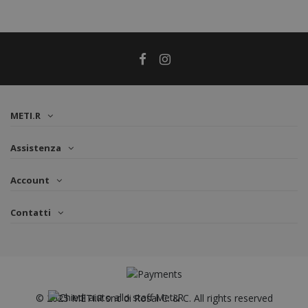
METI.R
Assistenza
Account
Contatti
© 2025 METI.R snc di Rosai C. & C. All rights reserved