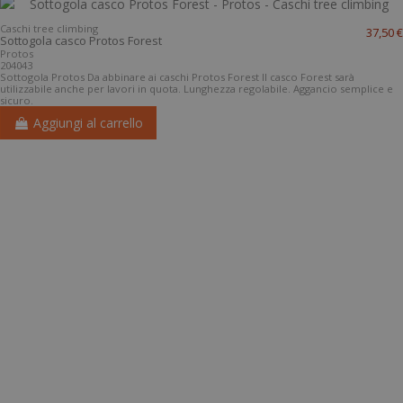
Caschi tree climbing
37,50 €
Sottogola casco Protos Forest
Protos
204043
Sottogola Protos Da abbinare ai caschi Protos Forest Il casco Forest sarà
utilizzabile anche per lavori in quota. Lunghezza regolabile. Aggancio semplice e
sicuro.
Aggiungi al carrello