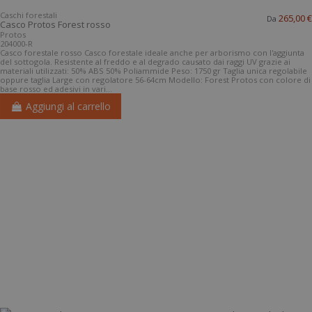
Caschi forestali
265,00 €
Da
Casco Protos Forest rosso
Protos
204000-R
Casco forestale rosso Casco forestale ideale anche per arborismo con l'aggiunta
del sottogola. Resistente al freddo e al degrado causato dai raggi UV grazie ai
materiali utilizzati: 50% ABS 50% Poliammide Peso: 1750 gr Taglia unica regolabile
oppure taglia Large con regolatore 56-64cm Modello: Forest Protos con colore di
base rosso ed adesivi in vari...
Aggiungi al carrello