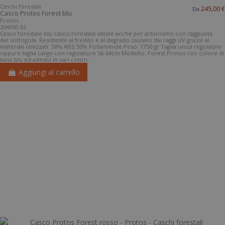
Caschi forestali
245,00 €
Da
Casco Protos Forest blu
Protos
204000-BL
Casco forestale blu Casco forestale ideale anche per arborismo con l'aggiunta
del sottogola. Resistente al freddo e al degrado causato dai raggi UV grazie ai
materiali utilizzati: 50% ABS 50% Poliammide Peso: 1750 gr Taglia unica regolabile
oppure taglia Large con regolatore 56-64cm Modello: Forest Protos con colore di
base blu ed adesivi in vari colori...
Aggiungi al carrello