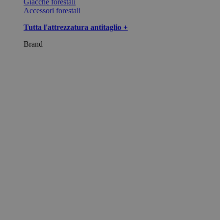
Giacche forestali
Accessori forestali
Tutta l'attrezzatura antitaglio +
Brand