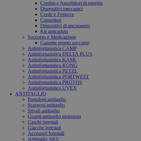
Cordini e Assorbitori di energia
Dispositivi meccanici
Corde e Fettucce
Connettori
Dispositivi di ancoraggio
Kit anticaduta
Soccorso e Medicazione
Cassette pronto soccorso
Antinfortunistica CAMP
Antinfortunistica DELTA PLUS
Antinfortunistica KASK
Antinfortunistica KONG
Antinfortunistica PETZL
Antinfortunistica PORTWEST
Antinfortunistica PROTOS
Antinfortunistica UVEX
ANTITAGLIO
Pantaloni antitaglio
Scarponi antitaglio
Stivali antitaglio
Guanti antitaglio motosega
Caschi forestali
Giacche forestali
Accessori forestali
Antitaglio AKU