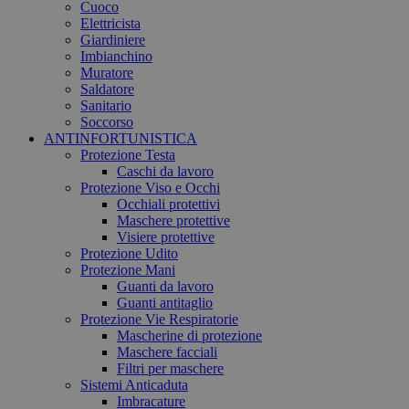
Cuoco
Elettricista
Giardiniere
Imbianchino
Muratore
Saldatore
Sanitario
Soccorso
ANTINFORTUNISTICA
Protezione Testa
Caschi da lavoro
Protezione Viso e Occhi
Occhiali protettivi
Maschere protettive
Visiere protettive
Protezione Udito
Protezione Mani
Guanti da lavoro
Guanti antitaglio
Protezione Vie Respiratorie
Mascherine di protezione
Maschere facciali
Filtri per maschere
Sistemi Anticaduta
Imbracature