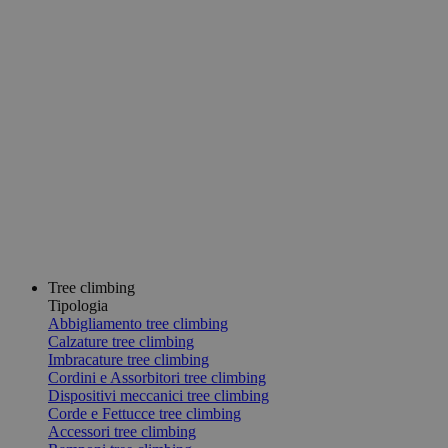
Tree climbing
Tipologia
Abbigliamento tree climbing
Calzature tree climbing
Imbracature tree climbing
Cordini e Assorbitori tree climbing
Dispositivi meccanici tree climbing
Corde e Fettucce tree climbing
Accessori tree climbing