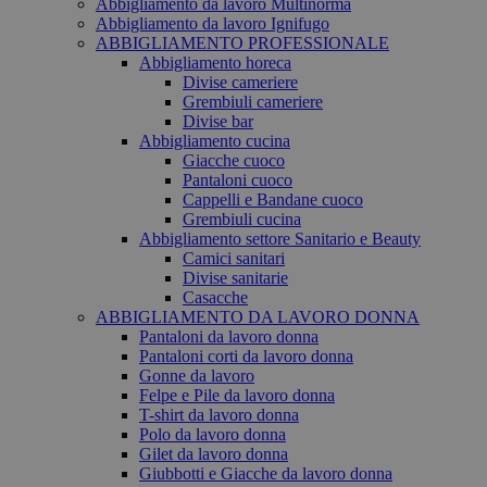
Abbigliamento da lavoro Multinorma
Abbigliamento da lavoro Ignifugo
ABBIGLIAMENTO PROFESSIONALE
Abbigliamento horeca
Divise cameriere
Grembiuli cameriere
Divise bar
Abbigliamento cucina
Giacche cuoco
Pantaloni cuoco
Cappelli e Bandane cuoco
Grembiuli cucina
Abbigliamento settore Sanitario e Beauty
Camici sanitari
Divise sanitarie
Casacche
ABBIGLIAMENTO DA LAVORO DONNA
Pantaloni da lavoro donna
Pantaloni corti da lavoro donna
Gonne da lavoro
Felpe e Pile da lavoro donna
T-shirt da lavoro donna
Polo da lavoro donna
Gilet da lavoro donna
Giubbotti e Giacche da lavoro donna