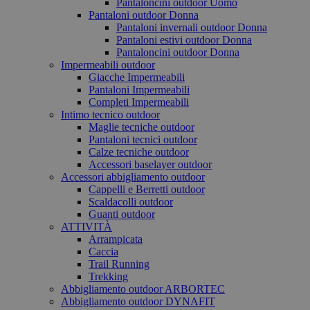
Pantaloncini outdoor Uomo
Pantaloni outdoor Donna
Pantaloni invernali outdoor Donna
Pantaloni estivi outdoor Donna
Pantaloncini outdoor Donna
Impermeabili outdoor
Giacche Impermeabili
Pantaloni Impermeabili
Completi Impermeabili
Intimo tecnico outdoor
Maglie tecniche outdoor
Pantaloni tecnici outdoor
Calze tecniche outdoor
Accessori baselayer outdoor
Accessori abbigliamento outdoor
Cappelli e Berretti outdoor
Scaldacolli outdoor
Guanti outdoor
ATTIVITÀ
Arrampicata
Caccia
Trail Running
Trekking
Abbigliamento outdoor ARBORTEC
Abbigliamento outdoor DYNAFIT