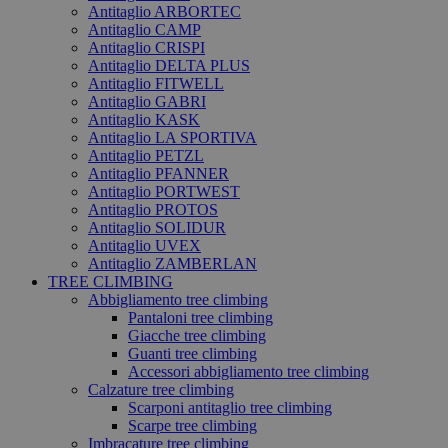
Antitaglio ARBORTEC
Antitaglio CAMP
Antitaglio CRISPI
Antitaglio DELTA PLUS
Antitaglio FITWELL
Antitaglio GABRI
Antitaglio KASK
Antitaglio LA SPORTIVA
Antitaglio PETZL
Antitaglio PFANNER
Antitaglio PORTWEST
Antitaglio PROTOS
Antitaglio SOLIDUR
Antitaglio UVEX
Antitaglio ZAMBERLAN
TREE CLIMBING
Abbigliamento tree climbing
Pantaloni tree climbing
Giacche tree climbing
Guanti tree climbing
Accessori abbigliamento tree climbing
Calzature tree climbing
Scarponi antitaglio tree climbing
Scarpe tree climbing
Imbracature tree climbing