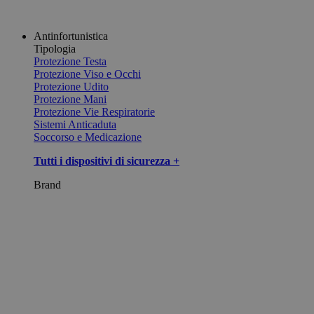
Antinfortunistica
Tipologia
Protezione Testa
Protezione Viso e Occhi
Protezione Udito
Protezione Mani
Protezione Vie Respiratorie
Sistemi Anticaduta
Soccorso e Medicazione
Tutti i dispositivi di sicurezza +
Brand