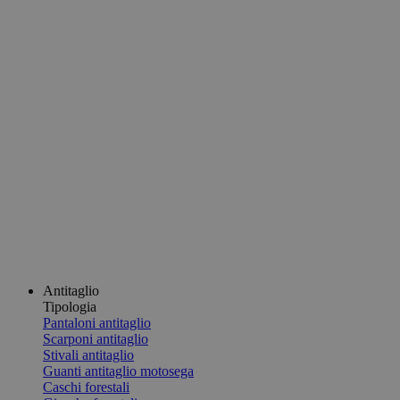
Antitaglio
Tipologia
Pantaloni antitaglio
Scarponi antitaglio
Stivali antitaglio
Guanti antitaglio motosega
Caschi forestali