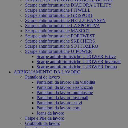
Scarpe antinfortunistiche DIADORA UTILITY
Scarpe antinfortunistiche FITWELL
Scarpe antinfortunistiche GRISPORT
Scarpe antinfortunistiche HELLY HANSEN
Scarpe antinfortunistiche LA SPORTIVA
Scarpe antinfortunistiche MASCOT
Scarpe antinfortunistiche PORTWEST
Scarpe antinfortunistiche SKECHERS
Scarpe antinfortunistiche SOTTOZERO
Scarpe antinfortunistiche U-POWER
Scarpe antinfortunistiche U-POWER Estive
Scarpe antinfortunistiche U-POWER Invernali
Scarpe antinfortunistiche U-POWER Donna
ABBIGLIAMENTO DA LAVORO
Pantaloni da lavoro
Pantaloni da lavoro alta visibilità
Pantaloni da lavoro elasticizzati
Pantaloni da lavoro multitasche
Pantaloni da lavoro invernali
Pantaloni da lavoro estivi
Pantaloni da lavoro corti
Jeans da lavoro
Felpe e Pile da lavoro
Giubbotti da lavoro