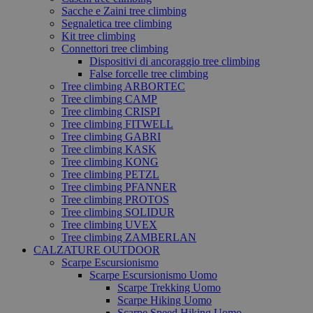
Sacche e Zaini tree climbing
Segnaletica tree climbing
Kit tree climbing
Connettori tree climbing
Dispositivi di ancoraggio tree climbing
False forcelle tree climbing
Tree climbing ARBORTEC
Tree climbing CAMP
Tree climbing CRISPI
Tree climbing FITWELL
Tree climbing GABRI
Tree climbing KASK
Tree climbing KONG
Tree climbing PETZL
Tree climbing PFANNER
Tree climbing PROTOS
Tree climbing SOLIDUR
Tree climbing UVEX
Tree climbing ZAMBERLAN
CALZATURE OUTDOOR
Scarpe Escursionismo
Scarpe Escursionismo Uomo
Scarpe Trekking Uomo
Scarpe Hiking Uomo
Scarpe Speed Hiking Uomo