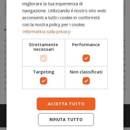
migliorare la tua esperienza di
Nessun prodotto trovato.
navigazione. Utilizzando il nostro sito web
acconsenti a tutti i cookie in conformità
con la nostra policy per i cookie.
Home
Informativa sulla privacy
SCARPE ANTINFORTUNISTICHE
Strettamente
Performance
ABBIGLIAMENTO DA LAVORO
necessari
ANTINFORTUNISTICA
ANTITAGLIO
TREE CLIMBING
CALZATURE OUTDOOR
Targeting
Non classificati
ABBIGLIAMENTO OUTDOOR
ATTREZZATURA OUTDOOR
SOSTENIBILITÀ
ACCETTA TUTTO
RIFIUTA TUTTO