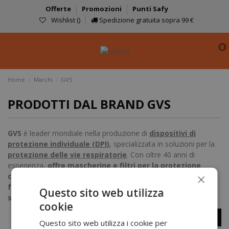
Offerte
Promozioni
Punti Safy
Wishlist (
)
Spedizione gratuita sopra 99 €
0
Home
Marchi
GVS
PRODOTTI DAL BRAND GVS
GVS
è leader mondiale nella produzione di
dispositivi di
protezione individuale (DPI)
, specializzata in soluzioni per la
protezione delle vie respiratorie
. Con oltre 40 anni di
esperienza,
offre mascherine e filtri per la protezione
×
contro polveri, gas, e fumi tossici
. Scegli le
maschere
facciali GVS
per una protezione sicura e certificata,
ideali per
Questo sito web utilizza
settori industriali, sanità e professioni specializzate
.
cookie
More
Questo sito web utilizza i cookie per