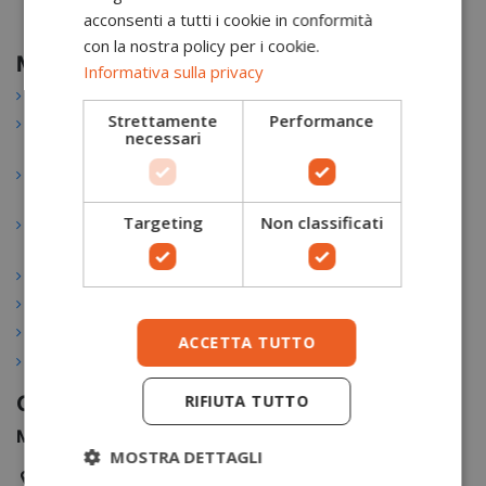
acconsenti a tutti i cookie in conformità
con la nostra policy per i cookie.
METI.R
Assistenza
Account
Informativa sulla privacy
Chi siamo
Guida alle
Login
taglie
Strettamente
Performance
Politica dei
Account
necessari
prezzi
Spedizioni
Cronologia
Programma
Resi e Recessi
ordini
fedeltà
Pagamenti
Wishlist
Targeting
Non classificati
Condizioni
sicuri
generali
Contattaci
Privacy policy
Restituisci
Cookie policy
articoli
Partner
ACCETTA TUTTO
Eventi
RIFIUTA TUTTO
Contatti
METI.R snc di Rosai C. & C.
MOSTRA DETTAGLI
Nucleo Casamicciola 20/B