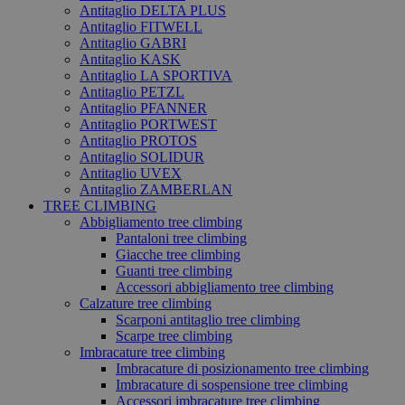
Antitaglio DELTA PLUS
Antitaglio FITWELL
Antitaglio GABRI
Antitaglio KASK
Antitaglio LA SPORTIVA
Antitaglio PETZL
Antitaglio PFANNER
Antitaglio PORTWEST
Antitaglio PROTOS
Antitaglio SOLIDUR
Antitaglio UVEX
Antitaglio ZAMBERLAN
TREE CLIMBING
Abbigliamento tree climbing
Pantaloni tree climbing
Giacche tree climbing
Guanti tree climbing
Accessori abbigliamento tree climbing
Calzature tree climbing
Scarponi antitaglio tree climbing
Scarpe tree climbing
Imbracature tree climbing
Imbracature di posizionamento tree climbing
Imbracature di sospensione tree climbing
Accessori imbracature tree climbing