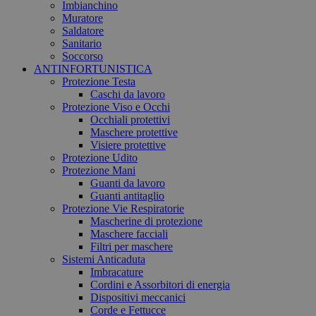
Imbianchino
Muratore
Saldatore
Sanitario
Soccorso
ANTINFORTUNISTICA
Protezione Testa
Caschi da lavoro
Protezione Viso e Occhi
Occhiali protettivi
Maschere protettive
Visiere protettive
Protezione Udito
Protezione Mani
Guanti da lavoro
Guanti antitaglio
Protezione Vie Respiratorie
Mascherine di protezione
Maschere facciali
Filtri per maschere
Sistemi Anticaduta
Imbracature
Cordini e Assorbitori di energia
Dispositivi meccanici
Corde e Fettucce