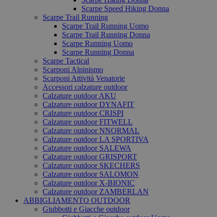
Scarpe Speed Hiking Donna
Scarpe Trail Running
Scarpe Trail Running Uomo
Scarpe Trail Running Donna
Scarpe Running Uomo
Scarpe Running Donna
Scarpe Tactical
Scarponi Alpinismo
Scarponi Attività Venatorie
Accessori calzature outdoor
Calzature outdoor AKU
Calzature outdoor DYNAFIT
Calzature outdoor CRISPI
Calzature outdoor FITWELL
Calzature outdoor NNORMAL
Calzature outdoor LA SPORTIVA
Calzature outdoor SALEWA
Calzature outdoor GRISPORT
Calzature outdoor SKECHERS
Calzature outdoor SALOMON
Calzature outdoor X-BIONIC
Calzature outdoor ZAMBERLAN
ABBIGLIAMENTO OUTDOOR
Giubbotti e Giacche outdoor