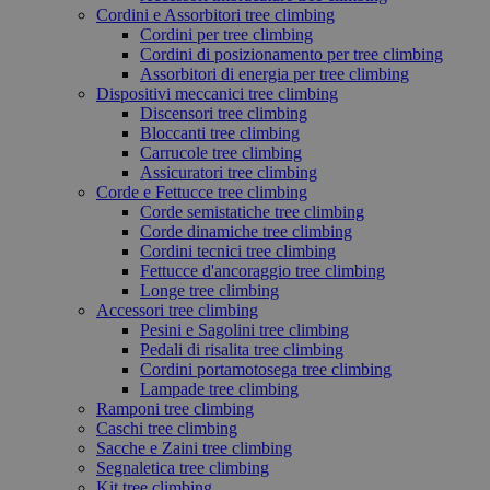
Cordini e Assorbitori tree climbing
Cordini per tree climbing
Cordini di posizionamento per tree climbing
Assorbitori di energia per tree climbing
Dispositivi meccanici tree climbing
Discensori tree climbing
Bloccanti tree climbing
Carrucole tree climbing
Assicuratori tree climbing
Corde e Fettucce tree climbing
Corde semistatiche tree climbing
Corde dinamiche tree climbing
Cordini tecnici tree climbing
Fettucce d'ancoraggio tree climbing
Longe tree climbing
Accessori tree climbing
Pesini e Sagolini tree climbing
Pedali di risalita tree climbing
Cordini portamotosega tree climbing
Lampade tree climbing
Ramponi tree climbing
Caschi tree climbing
Sacche e Zaini tree climbing
Segnaletica tree climbing
Kit tree climbing