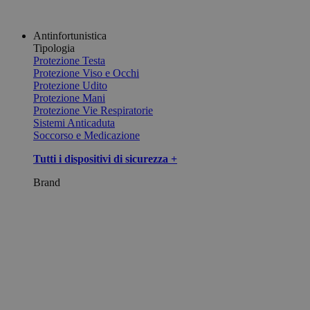
Antinfortunistica
Tipologia
Protezione Testa
Protezione Viso e Occhi
Protezione Udito
Protezione Mani
Protezione Vie Respiratorie
Sistemi Anticaduta
Soccorso e Medicazione
Tutti i dispositivi di sicurezza +
Brand