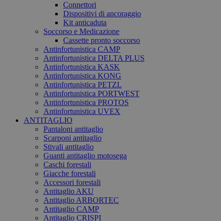
Connettori
Dispositivi di ancoraggio
Kit anticaduta
Soccorso e Medicazione
Cassette pronto soccorso
Antinfortunistica CAMP
Antinfortunistica DELTA PLUS
Antinfortunistica KASK
Antinfortunistica KONG
Antinfortunistica PETZL
Antinfortunistica PORTWEST
Antinfortunistica PROTOS
Antinfortunistica UVEX
ANTITAGLIO
Pantaloni antitaglio
Scarponi antitaglio
Stivali antitaglio
Guanti antitaglio motosega
Caschi forestali
Giacche forestali
Accessori forestali
Antitaglio AKU
Antitaglio ARBORTEC
Antitaglio CAMP
Antitaglio CRISPI