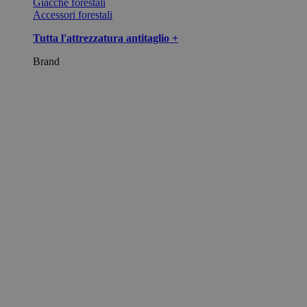
Giacche forestali
Accessori forestali
Tutta l'attrezzatura antitaglio +
Brand