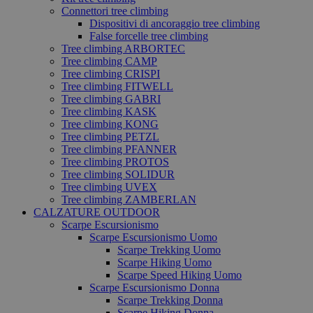
Connettori tree climbing
Dispositivi di ancoraggio tree climbing
False forcelle tree climbing
Tree climbing ARBORTEC
Tree climbing CAMP
Tree climbing CRISPI
Tree climbing FITWELL
Tree climbing GABRI
Tree climbing KASK
Tree climbing KONG
Tree climbing PETZL
Tree climbing PFANNER
Tree climbing PROTOS
Tree climbing SOLIDUR
Tree climbing UVEX
Tree climbing ZAMBERLAN
CALZATURE OUTDOOR
Scarpe Escursionismo
Scarpe Escursionismo Uomo
Scarpe Trekking Uomo
Scarpe Hiking Uomo
Scarpe Speed Hiking Uomo
Scarpe Escursionismo Donna
Scarpe Trekking Donna
Scarpe Hiking Donna