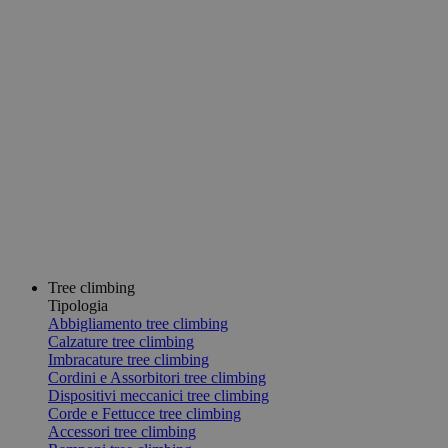
Tree climbing
Tipologia
Abbigliamento tree climbing
Calzature tree climbing
Imbracature tree climbing
Cordini e Assorbitori tree climbing
Dispositivi meccanici tree climbing
Corde e Fettucce tree climbing
Accessori tree climbing