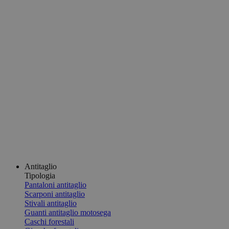
Antitaglio
Tipologia
Pantaloni antitaglio
Scarponi antitaglio
Stivali antitaglio
Guanti antitaglio motosega
Caschi forestali