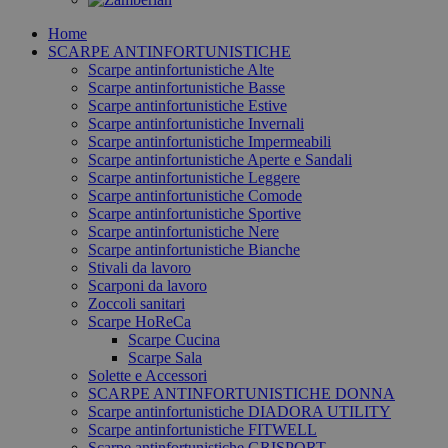
Home
SCARPE ANTINFORTUNISTICHE
Scarpe antinfortunistiche Alte
Scarpe antinfortunistiche Basse
Scarpe antinfortunistiche Estive
Scarpe antinfortunistiche Invernali
Scarpe antinfortunistiche Impermeabili
Scarpe antinfortunistiche Aperte e Sandali
Scarpe antinfortunistiche Leggere
Scarpe antinfortunistiche Comode
Scarpe antinfortunistiche Sportive
Scarpe antinfortunistiche Nere
Scarpe antinfortunistiche Bianche
Stivali da lavoro
Scarponi da lavoro
Zoccoli sanitari
Scarpe HoReCa
Scarpe Cucina
Scarpe Sala
Solette e Accessori
SCARPE ANTINFORTUNISTICHE DONNA
Scarpe antinfortunistiche DIADORA UTILITY
Scarpe antinfortunistiche FITWELL
Scarpe antinfortunistiche GRISPORT