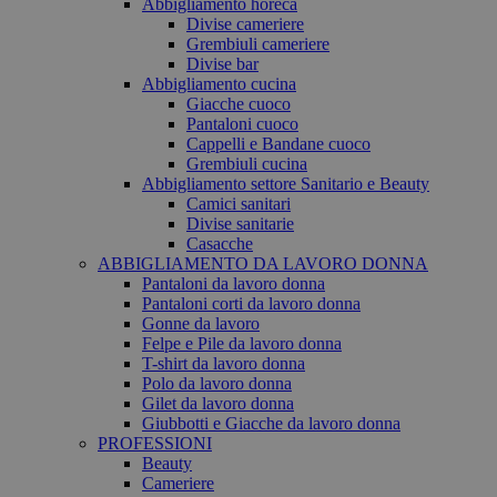
Abbigliamento horeca
Divise cameriere
Grembiuli cameriere
Divise bar
Abbigliamento cucina
Giacche cuoco
Pantaloni cuoco
Cappelli e Bandane cuoco
Grembiuli cucina
Abbigliamento settore Sanitario e Beauty
Camici sanitari
Divise sanitarie
Casacche
ABBIGLIAMENTO DA LAVORO DONNA
Pantaloni da lavoro donna
Pantaloni corti da lavoro donna
Gonne da lavoro
Felpe e Pile da lavoro donna
T-shirt da lavoro donna
Polo da lavoro donna
Gilet da lavoro donna
Giubbotti e Giacche da lavoro donna
PROFESSIONI
Beauty
Cameriere