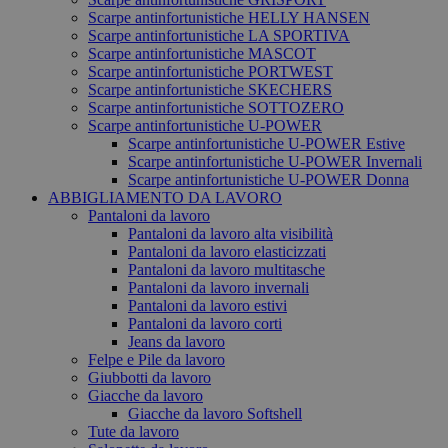
Scarpe antinfortunistiche HELLY HANSEN
Scarpe antinfortunistiche LA SPORTIVA
Scarpe antinfortunistiche MASCOT
Scarpe antinfortunistiche PORTWEST
Scarpe antinfortunistiche SKECHERS
Scarpe antinfortunistiche SOTTOZERO
Scarpe antinfortunistiche U-POWER
Scarpe antinfortunistiche U-POWER Estive
Scarpe antinfortunistiche U-POWER Invernali
Scarpe antinfortunistiche U-POWER Donna
ABBIGLIAMENTO DA LAVORO
Pantaloni da lavoro
Pantaloni da lavoro alta visibilità
Pantaloni da lavoro elasticizzati
Pantaloni da lavoro multitasche
Pantaloni da lavoro invernali
Pantaloni da lavoro estivi
Pantaloni da lavoro corti
Jeans da lavoro
Felpe e Pile da lavoro
Giubbotti da lavoro
Giacche da lavoro
Giacche da lavoro Softshell
Tute da lavoro