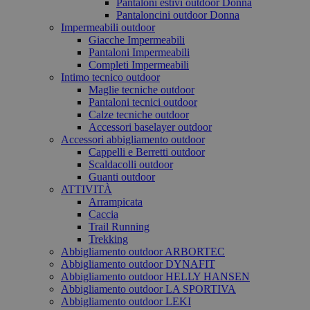
Pantaloni estivi outdoor Donna
Pantaloncini outdoor Donna
Impermeabili outdoor
Giacche Impermeabili
Pantaloni Impermeabili
Completi Impermeabili
Intimo tecnico outdoor
Maglie tecniche outdoor
Pantaloni tecnici outdoor
Calze tecniche outdoor
Accessori baselayer outdoor
Accessori abbigliamento outdoor
Cappelli e Berretti outdoor
Scaldacolli outdoor
Guanti outdoor
ATTIVITÀ
Arrampicata
Caccia
Trail Running
Trekking
Abbigliamento outdoor ARBORTEC
Abbigliamento outdoor DYNAFIT
Abbigliamento outdoor HELLY HANSEN
Abbigliamento outdoor LA SPORTIVA
Abbigliamento outdoor LEKI