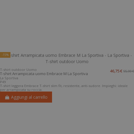
-15%
T-shirt outdoor Uomo
46,75 €
55,00 €
T-shirt Arrampicata uomo Embrace M La Sportiva
La Sportiva
P49
T-shirt leggera Embrace T-shirt slim fit, resistente, anti-sudore. Impieghi: ideale
per arrampicata su roccia.
Aggiungi al carrello