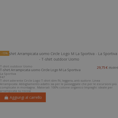
-15%
T-shirt outdoor Uomo
29,75 €
35,00 €
T-shirt Arrampicata uomo Circle Logo M La Sportiva
La Sportiva
F47
T-shirt aderente Circle Logo T-shirt slim fit, leggera, anti-sudore. Linea
Arrampicata: Abbigliamento adatto sia per le passeggiate che per le escursioni più
complicate in montagna. Materiali: 100% cotone organico Impieghi: ideale per
arrampicata su roccia
Aggiungi al carrello