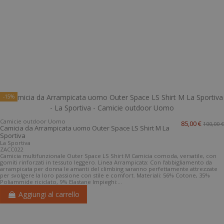
-15%
Camicie outdoor Uomo
85,00 €
100,00 €
Camicia da Arrampicata uomo Outer Space LS Shirt M La
Sportiva
La Sportiva
ZACC022
Camicia multifunzionale Outer Space LS Shirt M Camicia comoda, versatile, con
gomiti rinforzati in tessuto leggero. Linea Arrampicata: Con l’abbigliamento da
arrampicata per donna le amanti del climbing saranno perfettamente attrezzate
per svolgere la loro passione con stile e comfort. Materiali: 56% Cotone, 35%
Poliammide riciclato, 9% Elastane Impieghi:...
Aggiungi al carrello