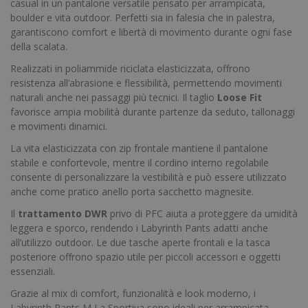
casual in un pantalone versatile pensato per arrampicata,
boulder e vita outdoor. Perfetti sia in falesia che in palestra,
garantiscono comfort e libertà di movimento durante ogni fase
della scalata.
Realizzati in poliammide riciclata elasticizzata, offrono
resistenza all’abrasione e flessibilità, permettendo movimenti
naturali anche nei passaggi più tecnici. Il taglio
Loose Fit
favorisce ampia mobilità durante partenze da seduto, tallonaggi
e movimenti dinamici.
La vita elasticizzata con zip frontale mantiene il pantalone
stabile e confortevole, mentre il cordino interno regolabile
consente di personalizzare la vestibilità e può essere utilizzato
anche come pratico anello porta sacchetto magnesite.
Il
trattamento DWR
privo di PFC aiuta a proteggere da umidità
leggera e sporco, rendendo i Labyrinth Pants adatti anche
all’utilizzo outdoor. Le due tasche aperte frontali e la tasca
posteriore offrono spazio utile per piccoli accessori e oggetti
essenziali.
Grazie al mix di comfort, funzionalità e look moderno, i
Labyrinth Pants M La Sportiva sono ideali per arrampicata,