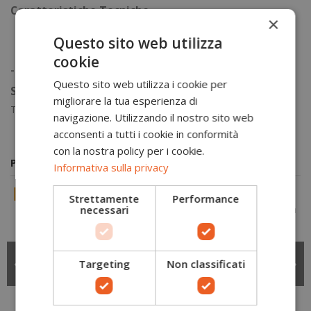
Caratteristiche Tecniche
×
Loose Fit
: Taglio largo per consentire la sovrapposizione
Questo sito web utilizza
dei movimenti.
cookie
-
Questo sito web utilizza i cookie per
Sostenibilità
migliorare la tua esperienza di
Tessuto riciclato
navigazione. Utilizzando il nostro sito web
acconsenti a tutti i cookie in conformità
con la nostra policy per i cookie.
Potrebbero piacerti anche
Informativa sulla privacy
-15%
-15%
Strettamente
Performance
necessari
T-shirt Arrampicata
T-shirt Arrampicata
46,75 €
29,75 €
Targeting
Non classificati
uomo Embrace M La
uomo Circle Logo M
55,00 €
35,00 €
Sportiva
La Sportiva
La Sportiva
La Sportiva