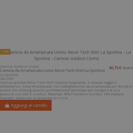
-15%
Camicie outdoor Uomo
80,75 €
95,00 €
Camicia da Arrampicata Uomo Move Tech Shirt La Sportiva
La Sportiva
ZACC021
Camicia sportiva Move Tech Shirt Camicia traspirante, in tessuto leggero,
antibatterico. Linea Arrampicata: Con l’abbigliamento da arrampicata per donna le
amanti del climbing saranno perfettamente attrezzate per svolgere la loro
passione con stile e comfort. Materiali: 90% Poliestere riciclato, 10% Elastane
Impieghi: ideale per arrampicata su roccia
Aggiungi al carrello