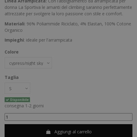
Linea Arrampicata:
Con l’abbigliamento da arrampicata per
donna La Sportiva le amanti del climbing saranno perfettamente
attrezzate per svolgere la loro passione con stile e comfort.
Materiali
: 96% Poliammide Riciclato, 4% Elastan, 100% Cotone
Organico
Impieghi
: ideale per l'arrampicata
Colore
Taglia
Disponibile
consegna 1-2 giorni
Aggiungi al carrello