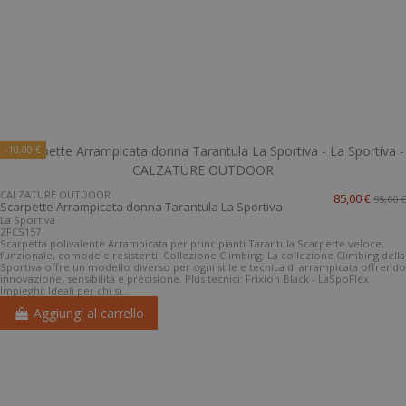
-10,00 €
CALZATURE OUTDOOR
85,00 €
95,00 €
Scarpette Arrampicata donna Tarantula La Sportiva
La Sportiva
ZFCS157
Scarpetta polivalente Arrampicata per principianti Tarantula Scarpette veloce,
funzionale, comode e resistenti. Collezione Climbing: La collezione Climbing della
Sportiva offre un modello diverso per ogni stile e tecnica di arrampicata offrendo
innovazione, sensibilità e precisione. Plus tecnici: Frixion Black - LaSpoFlex
Impieghi: Ideali per chi si...
Aggiungi al carrello