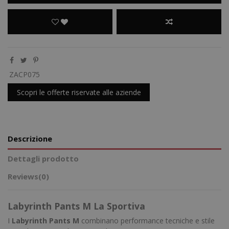
ZACP075
Scopri le offerte riservate alle aziende
Descrizione
Dettagli prodotto
Reviews
(0)
Labyrinth Pants M La Sportiva
I
Labyrinth Pants M
combinano performance tecniche e stile