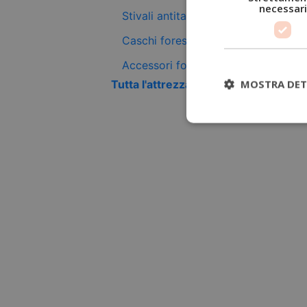
necessari
Stivali antitaglio
Caschi forestali
Accessori forestali
MOSTRA DET
Tutta l'attrezzatura antitaglio +