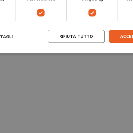
Guanti antitaglio motosega
Giacche forestali
TAGLI
RIFIUTA TUTTO
ACCE