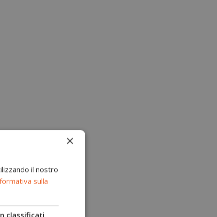
×
ilizzando il nostro
formativa sulla
 classificati