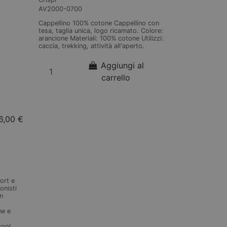
AV2000-0700
Cappellino 100% cotone Cappellino con
tesa, taglia unica, logo ricamato. Colore:
arancione Materiali: 100% cotone Utilizzi:
caccia, trekking, attività all'aperto.
Aggiungi al
carrello
6,00 €
ort e
onisti
on
ne e
ool,