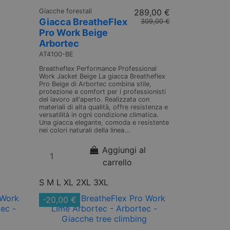
Giacche forestali
289,00 €
Giacca BreatheFlex
309,00 €
Pro Work Beige
Arbortec
AT4100-BE
Breatheflex Performance Professional
Work Jacket Beige La giacca Breatheflex
Pro Beige di Arbortec combina stile,
protezione e comfort per i professionisti
del lavoro all'aperto. Realizzata con
materiali di alta qualità, offre resistenza e
versatilità in ogni condizione climatica.
Una giacca elegante, comoda e resistente
nei colori naturali della linea...
Aggiungi al
carrello
S
M
L
XL
2XL
3XL
-20,00 €