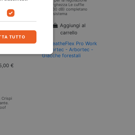
sistema a rotella per la regolazione
te per
graduale della larghezza Le cuffie
hezza Le
auricolari (SNR: 30 dB) completano
tano
perfettamente il sistema
Aggiungi al
carrello
TTA TUTTO
-20,00 €
5,00 €
 Crispi
ante.
roof