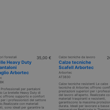
ri forestali
35,00 €
Calze tecniche da lavoro
2
elle Heavy Duty
Calze tecniche
antaloni
Scafell Arbortec
aglio Arbortec
Arbortec
AT3830
ec
-BK
Calze tecniche resistenti Le calze
tecniche di Arbortec offrono comf
e Professionali per pantaloni
prestazioni superiori per i professi
lio Le bretelle Heavy Duty di
del lavoro all'aperto. Realizzate c
c offrono supporto e comfort
materiali traspiranti e resistenti,
 per i professionisti del settore
garantiscono la massima protezio
lio.Realizzate con materiali
durata. Ideali per lavorare a basse
ti, sono ideali per garantire la
temperature.Realizzate in Thermoc