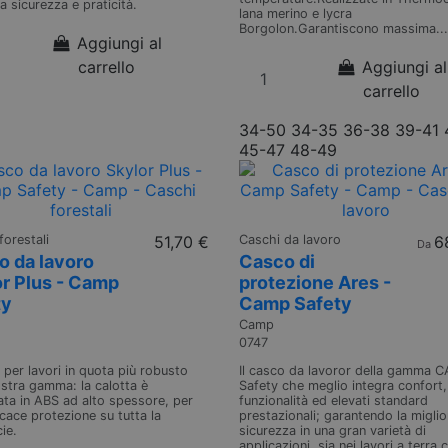
 sicurezza e praticità.
lana merino e lycra
Borgolon.Garantiscono massima...
Aggiungi al
carrello
Aggiungi al
carrello
34-50
34-35
36-38
39-41
45-47
48-49
forestali
51,70 €
Caschi da lavoro
6
Da
o da lavoro
Casco di
r Plus - Camp
protezione Ares -
ty
Camp Safety
Camp
0747
o per lavori in quota più robusto
Il casco da lavoror della gamma 
ostra gamma: la calotta è
Safety che meglio integra confort,
ata in ABS ad alto spessore, per
funzionalità ed elevati standard
icace protezione su tutta la
prestazionali; garantendo la miglio
ie.
sicurezza in una gran varietà di
applicazioni, sia nei lavori a terra 