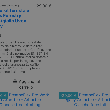
tree climbing
129,00 €
 kit forestale
s Forestry
/giallo Uvex
ty
8
pleto per il lavoro forestale,
o da elmetto, visiera a rete,
uricolari e fischietto Certificazione
ormità alle normative EN 397, EN
N 352-3 Finitura interna dotata di
 a rotella per la regolazione
e della larghezza Le cuffie
ari (SNR: 30 dB) completano
amente il sistema
Aggiungi al
carrello
00 €
-20,00 €