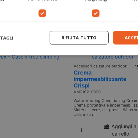
carrello
Finitura interna con sistema di ruo
la regolazione graduale della larg
cuffie in-ear (SNR: 30 dB) comple
perfettamente il sistema
Aggiungi al
carrello
TAGLI
RIFIUTA TUTTO
ACCE
Accessori calzature outdoor
1
Crema
impermeabilizzante
Crispi
AM0102-0000
Waterproofing Conditioning Cream
Crema protettiva e impermeabilizz
Materiali: cere, oli, grassi. Waterp
cream 75 ml
Aggiungi al
carrello