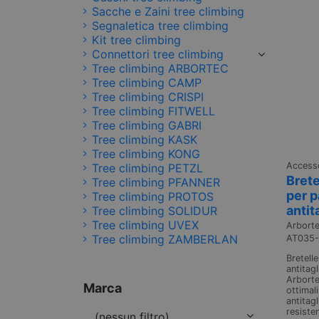
Sacche e Zaini tree climbing
Segnaletica tree climbing
Kit tree climbing
Connettori tree climbing
Tree climbing ARBORTEC
Tree climbing CAMP
Tree climbing CRISPI
Tree climbing FITWELL
Tree climbing GABRI
Tree climbing KASK
Tree climbing KONG
Accesso
Tree climbing PETZL
Bret
Tree climbing PFANNER
per p
Tree climbing PROTOS
antit
Tree climbing SOLIDUR
Tree climbing UVEX
Arbort
Tree climbing ZAMBERLAN
AT035
Bretell
antitag
Arborte
Marca
ottimali
antitag
resisten
(nessun filtro)