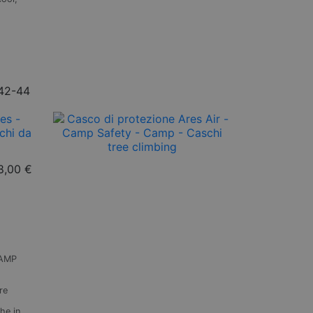
42-44
8,00 €
CAMP
re
che in