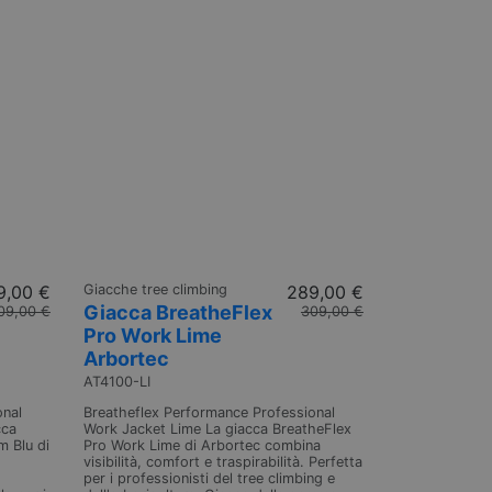
9,00 €
Giacche tree climbing
289,00 €
Giacca BreatheFlex
09,00 €
309,00 €
Pro Work Lime
Arbortec
AT4100-LI
onal
Breatheflex Performance Professional
cca
Work Jacket Lime La giacca BreatheFlex
m Blu di
Pro Work Lime di Arbortec combina
visibilità, comfort e traspirabilità. Perfetta
per i professionisti del tree climbing e