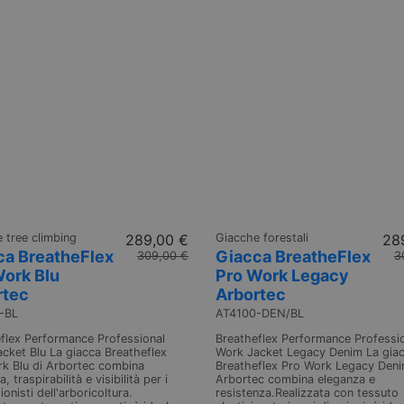
 tree climbing
289,00 €
Giacche forestali
28
ca BreatheFlex
Giacca BreatheFlex
309,00 €
3
Work Blu
Pro Work Legacy
rtec
Arbortec
-BL
AT4100-DEN/BL
flex Performance Professional
Breatheflex Performance Professi
cket Blu La giacca Breatheflex
Work Jacket Legacy Denim La gia
k Blu di Arbortec combina
Breatheflex Pro Work Legacy Deni
, traspirabilità e visibilità per i
Arbortec combina eleganza e
onisti dell'arboricoltura.
resistenza.Realizzata con tessuto