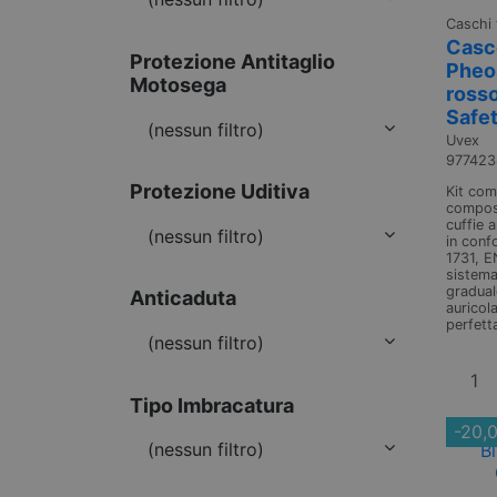
Caschi 
Casco
Protezione Antitaglio
Pheo
Motosega
rosso
Safe
(nessun filtro)
Uvex
977423
Protezione Uditiva
Kit com
compost
cuffie a
(nessun filtro)
in conf
1731, E
sistema
gradual
Anticaduta
auricol
perfett
(nessun filtro)
Tipo Imbracatura
-20,
(nessun filtro)