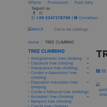
Offerte
Promozioni
Punti Safy
Seguici su
+39 3347378796
|
Contattaci
Home
TREE CLIMBING
T
TREE CLIMBING
Abbigliamento tree climbing
Calzature tree climbing
Imbracature tree climbing
Cordini e Assorbitori tree
climbing
Dispositivi meccanici tree
climbing
Corde e Fettucce tree climbing
Accessori tree climbing
Ramponi tree climbing
Caschi tree climbing