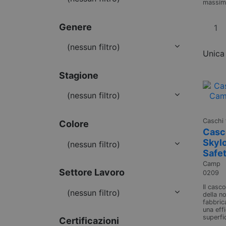
massima
Genere
(nessun filtro)
Unica
Stagione
(nessun filtro)
Caschi 
Colore
Casc
Skylo
(nessun filtro)
Safe
Camp
Settore Lavoro
0209
Il casc
(nessun filtro)
della n
fabbric
una eff
superfic
Certificazioni