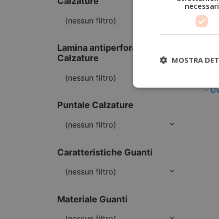
Calzature
necessari
(nessun filtro)
Lamina antiperforazione
Calzature
MOSTRA DET
(nessun filtro)
Puntale Calzature
(nessun filtro)
Caratteristiche Guanti
(nessun filtro)
Materiale Guanti
(nessun filtro)