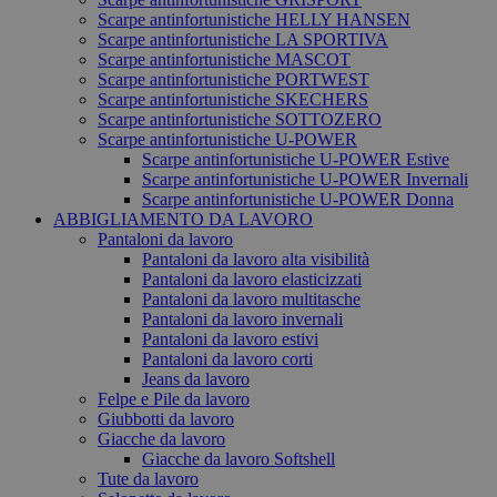
Scarpe antinfortunistiche HELLY HANSEN
Scarpe antinfortunistiche LA SPORTIVA
Scarpe antinfortunistiche MASCOT
Scarpe antinfortunistiche PORTWEST
Scarpe antinfortunistiche SKECHERS
Scarpe antinfortunistiche SOTTOZERO
Scarpe antinfortunistiche U-POWER
Scarpe antinfortunistiche U-POWER Estive
Scarpe antinfortunistiche U-POWER Invernali
Scarpe antinfortunistiche U-POWER Donna
ABBIGLIAMENTO DA LAVORO
Pantaloni da lavoro
Pantaloni da lavoro alta visibilità
Pantaloni da lavoro elasticizzati
Pantaloni da lavoro multitasche
Pantaloni da lavoro invernali
Pantaloni da lavoro estivi
Pantaloni da lavoro corti
Jeans da lavoro
Felpe e Pile da lavoro
Giubbotti da lavoro
Giacche da lavoro
Giacche da lavoro Softshell
Tute da lavoro