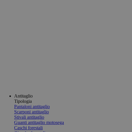
Antitaglio
Tipologia
Pantaloni antitaglio
Scarponi antitaglio
Stivali antitaglio
Guanti antitaglio motosega
Caschi forestali