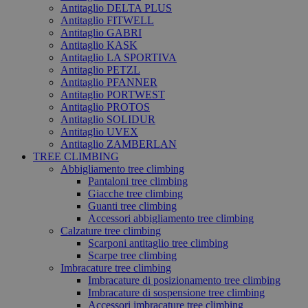
Antitaglio DELTA PLUS
Antitaglio FITWELL
Antitaglio GABRI
Antitaglio KASK
Antitaglio LA SPORTIVA
Antitaglio PETZL
Antitaglio PFANNER
Antitaglio PORTWEST
Antitaglio PROTOS
Antitaglio SOLIDUR
Antitaglio UVEX
Antitaglio ZAMBERLAN
TREE CLIMBING
Abbigliamento tree climbing
Pantaloni tree climbing
Giacche tree climbing
Guanti tree climbing
Accessori abbigliamento tree climbing
Calzature tree climbing
Scarponi antitaglio tree climbing
Scarpe tree climbing
Imbracature tree climbing
Imbracature di posizionamento tree climbing
Imbracature di sospensione tree climbing
Accessori imbracature tree climbing