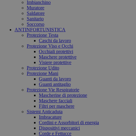
Imbianchino
Muratore
Saldatore
Sanitario
Soccorso
ANTINFORTUNISTICA
Protezione Testa
Caschi da lavoro
Protezione Viso e Occhi
Occhiali protettivi
Maschere protettive
Visiere protettive
Protezione Udito
Protezione Mani
Guanti da lavoro
Guanti antitaglio
Protezione Vie Respiratorie
Mascherine di protezione
Maschere facciali
Filtri per maschere
Sistemi Anticaduta
Imbracature
Cordini e Assorbitori di energia
Dispositivi meccanici
Corde e Fettucce