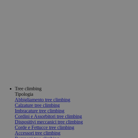
Tree climbing
Tipologia
Abbigliamento tree climbing
Calzature tree climbing
Imbracature tree climbing
Cordini e Assorbitori tree climbing
Dispositivi meccanici tree climbing
Corde e Fettucce tree climbing
Accessori tree climbing