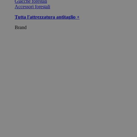
Giacche forestali
Accessori forestali
Tutta l'attrezzatura antitaglio +
Brand