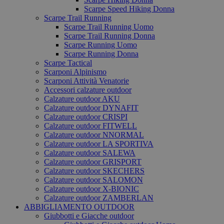
Scarpe Speed Hiking Donna
Scarpe Trail Running
Scarpe Trail Running Uomo
Scarpe Trail Running Donna
Scarpe Running Uomo
Scarpe Running Donna
Scarpe Tactical
Scarponi Alpinismo
Scarponi Attività Venatorie
Accessori calzature outdoor
Calzature outdoor AKU
Calzature outdoor DYNAFIT
Calzature outdoor CRISPI
Calzature outdoor FITWELL
Calzature outdoor NNORMAL
Calzature outdoor LA SPORTIVA
Calzature outdoor SALEWA
Calzature outdoor GRISPORT
Calzature outdoor SKECHERS
Calzature outdoor SALOMON
Calzature outdoor X-BIONIC
Calzature outdoor ZAMBERLAN
ABBIGLIAMENTO OUTDOOR
Giubbotti e Giacche outdoor