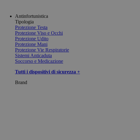
Antinfortunistica
Tipologia
Protezione Testa
Protezione Viso e Occhi
Protezione Udito
Protezione Mani
Protezione Vie Respiratorie
Sistemi Anticaduta
Soccorso e Medicazione
Tutti i dispositivi di sicurezza +
Brand