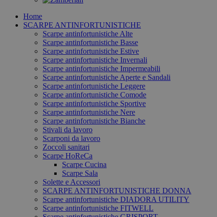
Home
SCARPE ANTINFORTUNISTICHE
Scarpe antinfortunistiche Alte
Scarpe antinfortunistiche Basse
Scarpe antinfortunistiche Estive
Scarpe antinfortunistiche Invernali
Scarpe antinfortunistiche Impermeabili
Scarpe antinfortunistiche Aperte e Sandali
Scarpe antinfortunistiche Leggere
Scarpe antinfortunistiche Comode
Scarpe antinfortunistiche Sportive
Scarpe antinfortunistiche Nere
Scarpe antinfortunistiche Bianche
Stivali da lavoro
Scarponi da lavoro
Zoccoli sanitari
Scarpe HoReCa
Scarpe Cucina
Scarpe Sala
Solette e Accessori
SCARPE ANTINFORTUNISTICHE DONNA
Scarpe antinfortunistiche DIADORA UTILITY
Scarpe antinfortunistiche FITWELL
Scarpe antinfortunistiche GRISPORT