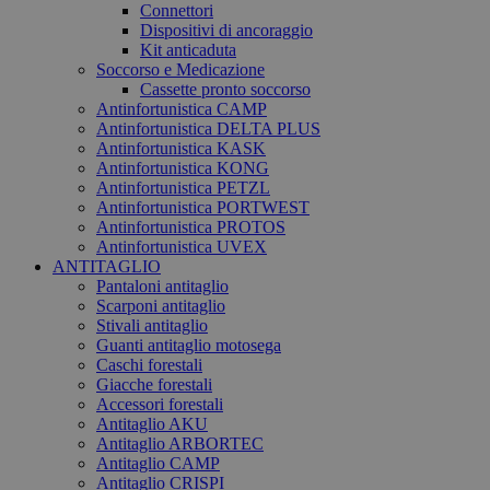
Connettori
Dispositivi di ancoraggio
Kit anticaduta
Soccorso e Medicazione
Cassette pronto soccorso
Antinfortunistica CAMP
Antinfortunistica DELTA PLUS
Antinfortunistica KASK
Antinfortunistica KONG
Antinfortunistica PETZL
Antinfortunistica PORTWEST
Antinfortunistica PROTOS
Antinfortunistica UVEX
ANTITAGLIO
Pantaloni antitaglio
Scarponi antitaglio
Stivali antitaglio
Guanti antitaglio motosega
Caschi forestali
Giacche forestali
Accessori forestali
Antitaglio AKU
Antitaglio ARBORTEC
Antitaglio CAMP
Antitaglio CRISPI