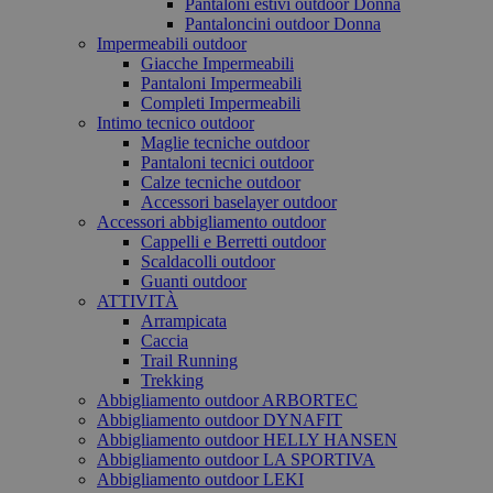
Pantaloni estivi outdoor Donna
Pantaloncini outdoor Donna
Impermeabili outdoor
Giacche Impermeabili
Pantaloni Impermeabili
Completi Impermeabili
Intimo tecnico outdoor
Maglie tecniche outdoor
Pantaloni tecnici outdoor
Calze tecniche outdoor
Accessori baselayer outdoor
Accessori abbigliamento outdoor
Cappelli e Berretti outdoor
Scaldacolli outdoor
Guanti outdoor
ATTIVITÀ
Arrampicata
Caccia
Trail Running
Trekking
Abbigliamento outdoor ARBORTEC
Abbigliamento outdoor DYNAFIT
Abbigliamento outdoor HELLY HANSEN
Abbigliamento outdoor LA SPORTIVA
Abbigliamento outdoor LEKI