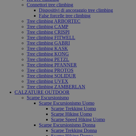
Connettori tree climbing
Dispositivi di ancoraggio tree climbing
False forcelle tree climbing
Tree climbing ARBORTEC
Tree climbing CAMP
Tree climbing CRISPI
Tree climbing FITWELL
Tree climbing GABRI
Tree climbing KASK
Tree climbing KONG
Tree climbing PETZL
Tree climbing PFANNER
Tree climbing PROTOS
Tree climbing SOLIDUR
Tree climbing UVEX
Tree climbing ZAMBERLAN
CALZATURE OUTDOOR
Scarpe Escursionismo
Scarpe Escursionismo Uomo
Scarpe Trekking Uomo
Scarpe Hiking Uomo
Scarpe Speed Hiking Uomo
Scarpe Escursionismo Donna
Scarpe Trekking Donna
Scarpe Hiking Donna