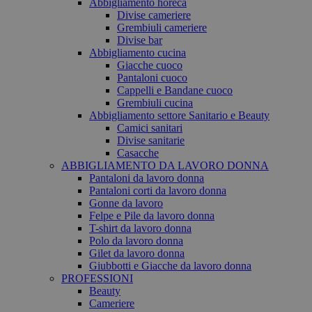
Abbigliamento horeca
Divise cameriere
Grembiuli cameriere
Divise bar
Abbigliamento cucina
Giacche cuoco
Pantaloni cuoco
Cappelli e Bandane cuoco
Grembiuli cucina
Abbigliamento settore Sanitario e Beauty
Camici sanitari
Divise sanitarie
Casacche
ABBIGLIAMENTO DA LAVORO DONNA
Pantaloni da lavoro donna
Pantaloni corti da lavoro donna
Gonne da lavoro
Felpe e Pile da lavoro donna
T-shirt da lavoro donna
Polo da lavoro donna
Gilet da lavoro donna
Giubbotti e Giacche da lavoro donna
PROFESSIONI
Beauty
Cameriere