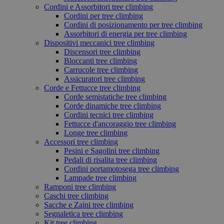
Cordini e Assorbitori tree climbing
Cordini per tree climbing
Cordini di posizionamento per tree climbing
Assorbitori di energia per tree climbing
Dispositivi meccanici tree climbing
Discensori tree climbing
Bloccanti tree climbing
Carrucole tree climbing
Assicuratori tree climbing
Corde e Fettucce tree climbing
Corde semistatiche tree climbing
Corde dinamiche tree climbing
Cordini tecnici tree climbing
Fettucce d'ancoraggio tree climbing
Longe tree climbing
Accessori tree climbing
Pesini e Sagolini tree climbing
Pedali di risalita tree climbing
Cordini portamotosega tree climbing
Lampade tree climbing
Ramponi tree climbing
Caschi tree climbing
Sacche e Zaini tree climbing
Segnaletica tree climbing
Kit tree climbing