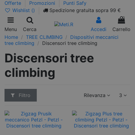
Offerte
Promozioni
Punti Safy
Wishlist (
)
Spedizione gratuita sopra 99 €
0
Menu
Cerca
Accedi
Carrello
Home
TREE CLIMBING
Dispositivi meccanici
tree climbing
Discensori tree climbing
Discensori tree
climbing
Filtro
Rilevanza
3