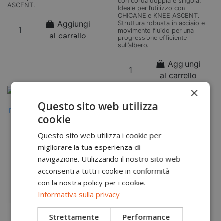
con corda doppia e singola.
ASCENT.
Ideale per l’utilizzo con
CHICANE e KNEE ASCENT.
Aggiungi
Struttura robusta in acciaio e
movimento fluido per una
al carrello
progressione efficiente
sull’albero.
Aggiungi
al carrello
×
Questo sito web utilizza
cookie
Questo sito web utilizza i cookie per
migliorare la tua esperienza di
navigazione. Utilizzando il nostro sito web
acconsenti a tutti i cookie in conformità
con la nostra policy per i cookie.
Informativa sulla privacy
Strettamente
Performance