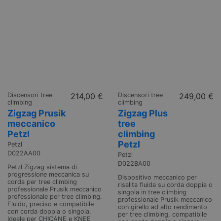
Discensori tree
214,00 €
Discensori tree
249,00 €
climbing
climbing
Zigzag Prusik
Zigzag Plus
meccanico
tree
Petzl
climbing
Petzl
Petzl
D022AA00
Petzl
D022BA00
Petzl Zigzag sistema di
progressione meccanica su
Dispositivo meccanico per
corda per tree climbing
risalita fluida su corda doppia o
professionale Prusik meccanico
singola in tree climbing
professionale per tree climbing.
professionale Prusik meccanico
Fluido, preciso e compatibile
con girello ad alto rendimento
con corda doppia o singola.
per tree climbing, compatibile
Ideale per CHICANE e KNEE