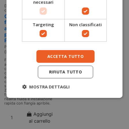
necessari
Discensori tree
148,00 €
climbing
Chicane
freno
Targeting
Non classificati
aggiuntivo
per Prusik
Petzl
Petzl
D022CA00
ACCETTA TUTTO
Freno professionale per
arboristi, ideale per la calata
controllata su corda singola
RIFIUTA TUTTO
con Prusik meccanici CHICANE
è il freno aggiuntivo che
consente l’utilizzo su corda
MOSTRA DETTAGLI
singola dei Prusik meccanici
ZIGZAG e ZIGZAG PLUS. Offre
frizione costante in calata,
risalita fluida e installazione
rapida con flangia apribile.
Aggiungi
al carrello