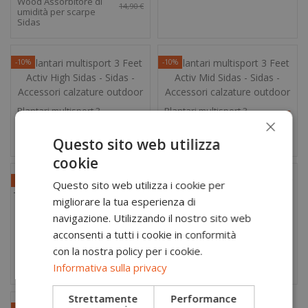
Wood Assorbitore di
14,90 €
umidità per scarpe
Sidas
-10%
-10%
Plantari multisport 3
Plantari multisport 3
40,41 €
40,41 €
×
Feet Activ High Sidas
Feet Activ Mid Sidas
44,90 €
44,90 €
Questo sito web utilizza
cookie
-10%
-10%
Questo sito web utilizza i cookie per
migliorare la tua esperienza di
navigazione. Utilizzando il nostro sito web
Calze tecniche trail
Calze tecniche trail
22,41 €
26,91 €
acconsenti a tutti i cookie in conformità
running Trail Ultra
running TFree Trail
24,90 €
29,90 €
Sidas
Sidas
con la nostra policy per i cookie.
Informativa sulla privacy
Strettamente
Performance