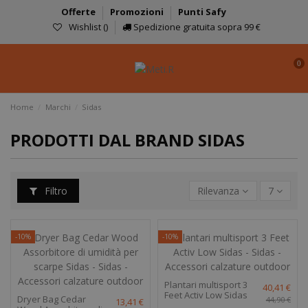
Offerte
Promozioni
Punti Safy
Wishlist (
)
Spedizione gratuita sopra 99 €
0
Home
Marchi
Sidas
PRODOTTI DAL BRAND SIDAS
Filtro
Rilevanza
7
-10%
-10%
Plantari multisport 3
40,41 €
Feet Activ Low Sidas
Dryer Bag Cedar
44,90 €
13,41 €