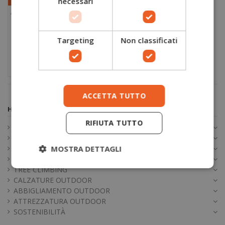
necessari
-10%
Calze tecniche
15,21 €
Targeting
Non classificati
running Run Anatomic
16,90 €
Light Sidas
ACCETTA TUTTO
Home
RIFIUTA TUTTO
SCARPE ANTINFORTUNISTICHE
ABBIGLIAMENTO DA LAVORO
ANTINFORTUNISTICA
MOSTRA DETTAGLI
ANTITAGLIO
TREE CLIMBING
CALZATURE OUTDOOR
ABBIGLIAMENTO OUTDOOR
ATTREZZATURA OUTDOOR
SOSTENIBILITÀ