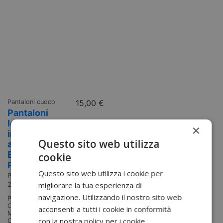
Pantaloni cuoco
15,00 €
Pantaloni
leggeri per
×
industria
Questo sito web utilizza
alimentare
Bakers 2208
cookie
Portwest
Questo sito web utilizza i cookie per
Portwest
migliorare la tua esperienza di
2208
navigazione. Utilizzando il nostro sito web
Pantalone da panettiere Bakers
Collezione: Industria alimentare
acconsenti a tutti i cookie in conformità
Materiali: poliestere, cotone
con la nostra policy per i cookie.
Colori: nero e bianco -