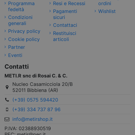
Programma
Resi e Recessi
ordini
fedeltà
Pagamenti
Wishlist
Condizioni
sicuri
generali
Contattaci
Privacy policy
Restituisci
Cookie policy
articoli
Partner
Eventi
Contatti
METI.R snc di Rosai C. & C.
Nucleo Casamicciola 20/B
52011 Bibbiena (AR)
(+39) 0575 594420
(+39) 334 737 87 96
info@metirshop.it
P.IVA: 02388930519
PEC: metir@pec.it