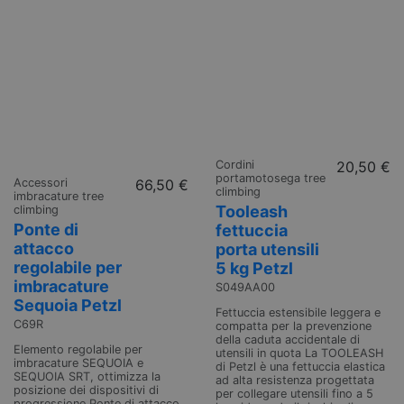
Cordini
20,50 €
portamotosega tree
Accessori
66,50 €
climbing
imbracature tree
Tooleash
climbing
Ponte di
fettuccia
attacco
porta utensili
regolabile per
5 kg Petzl
imbracature
S049AA00
Sequoia Petzl
Fettuccia estensibile leggera e
C69R
compatta per la prevenzione
della caduta accidentale di
Elemento regolabile per
utensili in quota La TOOLEASH
imbracature SEQUOIA e
di Petzl è una fettuccia elastica
SEQUOIA SRT, ottimizza la
ad alta resistenza progettata
posizione dei dispositivi di
per collegare utensili fino a 5
progressione Ponte di attacco