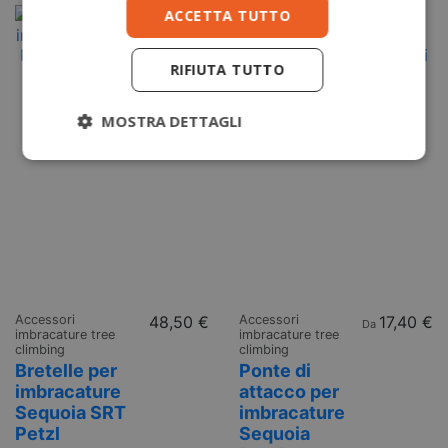
ACCETTA TUTTO
RIFIUTA TUTTO
MOSTRA DETTAGLI
Accessori
48,50 €
Accessori
17,40 €
Da
imbracature tree
imbracature tree
climbing
climbing
Bretelle per
Ponte di
imbracature
attacco per
Sequoia SRT
imbracature
Petzl
Sequoia