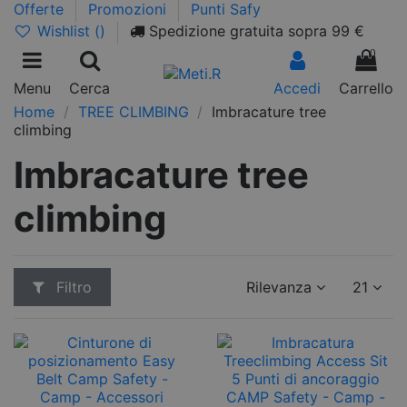
Offerte
Promozioni
Punti Safy
Wishlist (
)
Spedizione gratuita sopra 99 €
0
Menu
Cerca
Accedi
Carrello
Home
TREE CLIMBING
Imbracature tree
climbing
Imbracature tree
climbing
Filtro
Rilevanza
21