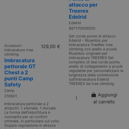
attacco per
Treerex
Edelrid
Edelrid
887170009000
Set corde ponte di attacco
Edelrid - Ricambio per
imbracatura TreeRex tree
Accessori
129,00 €
climbing con anello e prusik
imbracature tree
Ricambio originale per
climbing
imbracature TREEREX Set
Imbracatura
completo di due corde ponte,
pettorale GT
anello di collegamento e prusik
regolabile per personalizzare la
Chest a 2
lunghezza della connessione
punti Camp
sull’imbracatura Edelrid
Safety
TREEREX da tree climbing.
Camp
Aggiungi
216601
al carrello
Imbracatura pettorale a 2
attacchi: 1 sternale, 1 dorsale.
La forma dell’imbottitura è
concepita per un confort
ottimale, in particolare sul collo.
Doppia regolazione in altezza