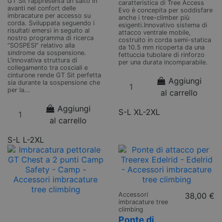
GT Sit rappresenta un salto in
caratteristica di Tree Access
avanti nel confort delle
Evo è concepita per soddisfare
imbracature per accesso su
anche i tree-climber più
corda. Sviluppata seguendo i
esigenti.Innovativo sistema di
risultati emersi in seguito al
attacco ventrale mobile,
nostro programma di ricerca
costruito in corda semi-statica
“SOSPESI” relativo alla
da 10.5 mm ricoperta da una
sindrome da sospensione.
fettuccia tubolare di rinforzo
L’innovativa struttura di
per una durata incomparabile.
collegamento tra cosciali e
cinturone rende GT Sit perfetta
Aggiungi
sia durante la sospensione che
per la...
al carrello
Aggiungi
S-L
XL-2XL
al carrello
S-L
L-2XL
Accessori
38,00 €
imbracature tree
climbing
Ponte di