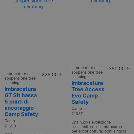
Imbracature di
350,00 €
sospensione tree
Imbracature di
225,00 €
climbing
sospensione tree
Imbracatura
climbing
Imbracatura
Tree Access
GT Sit bassa
Evo Camp
5 punti di
Safety
ancoraggio
Camp
Camp Safety
2163T
Camp
Una nuova evoluzione
216501
nell'ambito delle imbracature
per arboricoltura: ogni singola