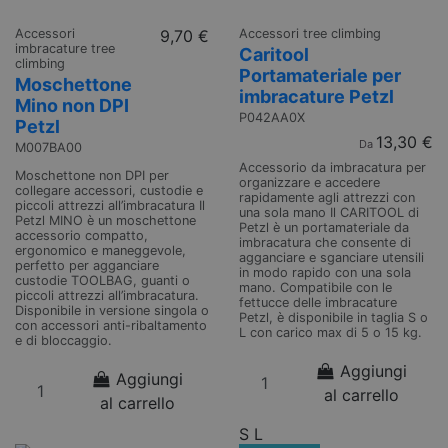
Accessori
9,70 €
Accessori tree climbing
imbracature tree
Caritool
climbing
Portamateriale per
Moschettone
imbracature Petzl
Mino non DPI
P042AA0X
Petzl
13,30 €
Da
M007BA00
Accessorio da imbracatura per
Moschettone non DPI per
organizzare e accedere
collegare accessori, custodie e
rapidamente agli attrezzi con
piccoli attrezzi all’imbracatura Il
una sola mano Il CARITOOL di
Petzl MINO è un moschettone
Petzl è un portamateriale da
accessorio compatto,
imbracatura che consente di
ergonomico e maneggevole,
agganciare e sganciare utensili
perfetto per agganciare
in modo rapido con una sola
custodie TOOLBAG, guanti o
mano. Compatibile con le
piccoli attrezzi all’imbracatura.
fettucce delle imbracature
Disponibile in versione singola o
Petzl, è disponibile in taglia S o
con accessori anti-ribaltamento
L con carico max di 5 o 15 kg.
e di bloccaggio.
Aggiungi
Aggiungi
al carrello
al carrello
S
L