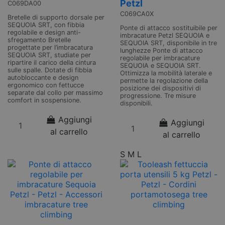
Petzl
C069DA00
C069CA0X
Bretelle di supporto dorsale per
SEQUOIA SRT, con fibbia
Ponte di attacco sostituibile per
regolabile e design anti-
imbracature Petzl SEQUOIA e
sfregamento Bretelle
SEQUOIA SRT, disponibile in tre
progettate per l’imbracatura
lunghezze Ponte di attacco
SEQUOIA SRT, studiate per
regolabile per imbracature
ripartire il carico della cintura
SEQUOIA e SEQUOIA SRT.
sulle spalle. Dotate di fibbia
Ottimizza la mobilità laterale e
autobloccante e design
permette la regolazione della
ergonomico con fettucce
posizione dei dispositivi di
separate dal collo per massimo
progressione. Tre misure
comfort in sospensione.
disponibili.
Aggiungi
Aggiungi
al carrello
al carrello
S
M
L