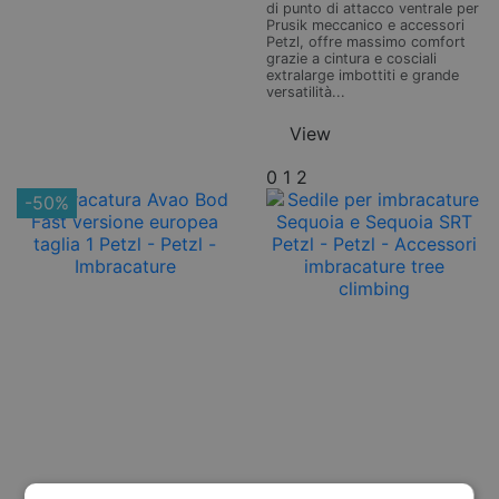
di punto di attacco ventrale per
Prusik meccanico e accessori
Petzl, offre massimo comfort
grazie a cintura e cosciali
extralarge imbottiti e grande
versatilità...
View
0
1
2
-50%