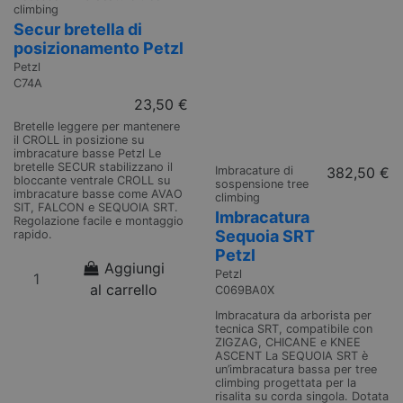
climbing
Secur bretella di
posizionamento Petzl
Petzl
C74A
23,50 €
Bretelle leggere per mantenere
il CROLL in posizione su
imbracature basse Petzl Le
bretelle SECUR stabilizzano il
Imbracature di
382,50 €
bloccante ventrale CROLL su
sospensione tree
imbracature basse come AVAO
climbing
SIT, FALCON e SEQUOIA SRT.
Imbracatura
Regolazione facile e montaggio
Sequoia SRT
rapido.
Petzl
Aggiungi
Petzl
al carrello
C069BA0X
Imbracatura da arborista per
tecnica SRT, compatibile con
ZIGZAG, CHICANE e KNEE
ASCENT La SEQUOIA SRT è
un’imbracatura bassa per tree
climbing progettata per la
risalita su corda singola. Dotata