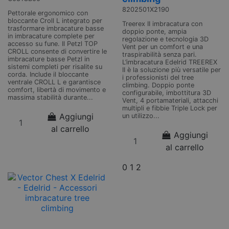
8202501X2190
Pettorale ergonomico con
bloccante Croll L integrato per
Treerex II imbracatura con
trasformare imbracature basse
doppio ponte, ampia
in imbracature complete per
regolazione e tecnologia 3D
accesso su fune. Il Petzl TOP
Vent per un comfort e una
CROLL consente di convertire le
traspirabilità senza pari.
imbracature basse Petzl in
L’imbracatura Edelrid TREEREX
sistemi completi per risalite su
II è la soluzione più versatile per
corda. Include il bloccante
i professionisti del tree
ventrale CROLL L e garantisce
climbing. Doppio ponte
comfort, libertà di movimento e
configurabile, imbottitura 3D
massima stabilità durante...
Vent, 4 portamateriali, attacchi
multipli e fibbie Triple Lock per
Aggiungi
un utilizzo...
al carrello
Aggiungi
al carrello
0
1
2