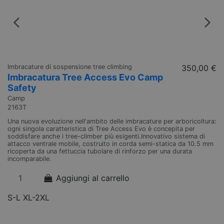
Imbracature di sospensione tree climbing
350,00 €
Di
Imbracatura Tree Access Evo Camp
Z
Safety
Pe
D
Camp
2163T
Di
tr
Una nuova evoluzione nell'ambito delle imbracature per arboricoltura:
re
ogni singola caratteristica di Tree Access Evo è concepita per
si
soddisfare anche i tree-climber più esigenti.Innovativo sistema di
ro
attacco ventrale mobile, costruito in corda semi-statica da 10.5 mm
ef
ricoperta da una fettuccia tubolare di rinforzo per una durata
incomparabile.
Aggiungi al carrello
S-L
XL-2XL