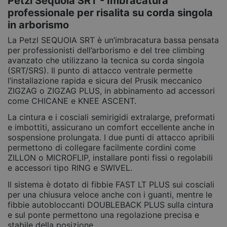
Petzl Sequoia SRT - Imbracatura
professionale per risalita su corda singola
in arborismo
La Petzl SEQUOIA SRT è un’imbracatura bassa pensata
per professionisti dell’arborismo e del tree climbing
avanzato che utilizzano la tecnica su corda singola
(SRT/SRS). Il punto di attacco ventrale permette
l’installazione rapida e sicura del Prusik meccanico
ZIGZAG o ZIGZAG PLUS, in abbinamento ad accessori
come CHICANE e KNEE ASCENT.
La cintura e i cosciali semirigidi extralarge, preformati
e imbottiti, assicurano un comfort eccellente anche in
sospensione prolungata. I due punti di attacco apribili
permettono di collegare facilmente cordini come
ZILLON o MICROFLIP, installare ponti fissi o regolabili
e accessori tipo RING e SWIVEL.
Il sistema è dotato di fibbie FAST LT PLUS sui cosciali
per una chiusura veloce anche con i guanti, mentre le
fibbie autobloccanti DOUBLEBACK PLUS sulla cintura
e sul ponte permettono una regolazione precisa e
stabile della posizione.