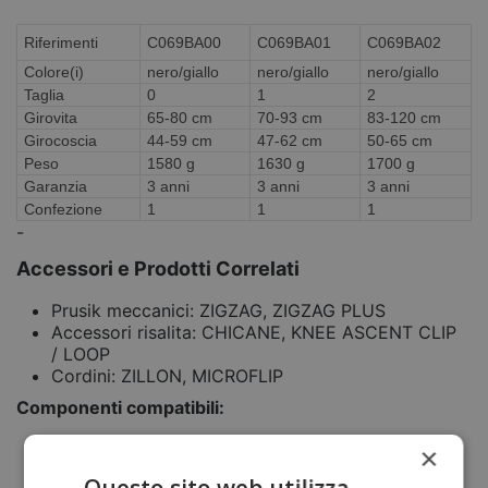
Riferimenti
C069BA00
C069BA01
C069BA02
Colore(i)
nero/giallo
nero/giallo
nero/giallo
Taglia
0
1
2
Girovita
65-80 cm
70-93 cm
83-120 cm
Girocoscia
44-59 cm
47-62 cm
50-65 cm
Peso
1580 g
1630 g
1700 g
Garanzia
3 anni
3 anni
3 anni
Confezione
1
1
1
-
Accessori e Prodotti Correlati
Prusik meccanici: ZIGZAG, ZIGZAG PLUS
Accessori risalita: CHICANE, KNEE ASCENT CLIP
/ LOOP
Cordini: ZILLON, MICROFLIP
Componenti compatibili:
×
Ponte fisso o regolabile per SEQUOIA
Bretelle SECUR