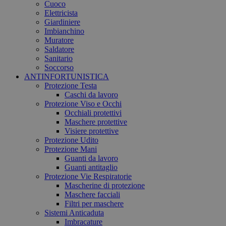
Cuoco
Elettricista
Giardiniere
Imbianchino
Muratore
Saldatore
Sanitario
Soccorso
ANTINFORTUNISTICA
Protezione Testa
Caschi da lavoro
Protezione Viso e Occhi
Occhiali protettivi
Maschere protettive
Visiere protettive
Protezione Udito
Protezione Mani
Guanti da lavoro
Guanti antitaglio
Protezione Vie Respiratorie
Mascherine di protezione
Maschere facciali
Filtri per maschere
Sistemi Anticaduta
Imbracature