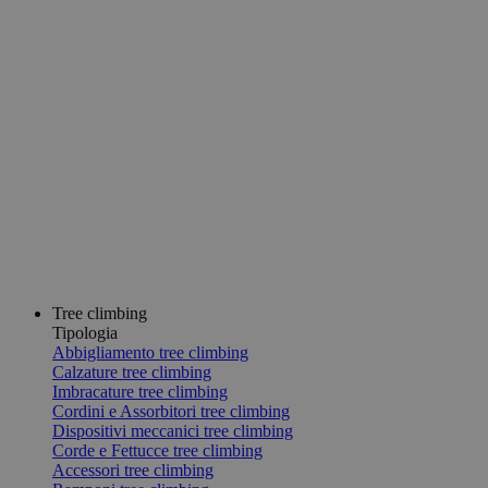
Tree climbing
Tipologia
Abbigliamento tree climbing
Calzature tree climbing
Imbracature tree climbing
Cordini e Assorbitori tree climbing
Dispositivi meccanici tree climbing
Corde e Fettucce tree climbing
Accessori tree climbing