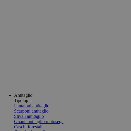
Antitaglio
Tipologia
Pantaloni antitaglio
Scarponi antitaglio
Stivali antitaglio
Guanti antitaglio motosega
Caschi forestali