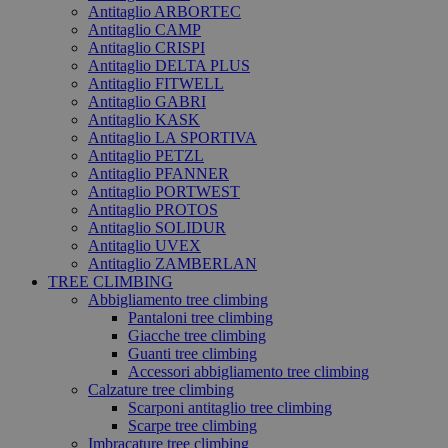
Antitaglio ARBORTEC
Antitaglio CAMP
Antitaglio CRISPI
Antitaglio DELTA PLUS
Antitaglio FITWELL
Antitaglio GABRI
Antitaglio KASK
Antitaglio LA SPORTIVA
Antitaglio PETZL
Antitaglio PFANNER
Antitaglio PORTWEST
Antitaglio PROTOS
Antitaglio SOLIDUR
Antitaglio UVEX
Antitaglio ZAMBERLAN
TREE CLIMBING
Abbigliamento tree climbing
Pantaloni tree climbing
Giacche tree climbing
Guanti tree climbing
Accessori abbigliamento tree climbing
Calzature tree climbing
Scarponi antitaglio tree climbing
Scarpe tree climbing
Imbracature tree climbing