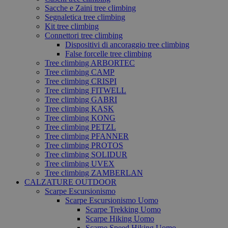
Sacche e Zaini tree climbing
Segnaletica tree climbing
Kit tree climbing
Connettori tree climbing
Dispositivi di ancoraggio tree climbing
False forcelle tree climbing
Tree climbing ARBORTEC
Tree climbing CAMP
Tree climbing CRISPI
Tree climbing FITWELL
Tree climbing GABRI
Tree climbing KASK
Tree climbing KONG
Tree climbing PETZL
Tree climbing PFANNER
Tree climbing PROTOS
Tree climbing SOLIDUR
Tree climbing UVEX
Tree climbing ZAMBERLAN
CALZATURE OUTDOOR
Scarpe Escursionismo
Scarpe Escursionismo Uomo
Scarpe Trekking Uomo
Scarpe Hiking Uomo
Scarpe Speed Hiking Uomo