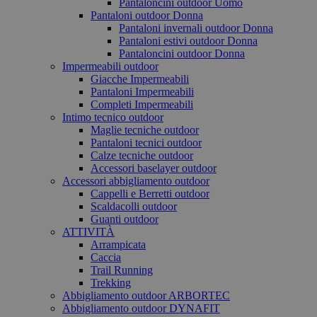
Pantaloncini outdoor Uomo
Pantaloni outdoor Donna
Pantaloni invernali outdoor Donna
Pantaloni estivi outdoor Donna
Pantaloncini outdoor Donna
Impermeabili outdoor
Giacche Impermeabili
Pantaloni Impermeabili
Completi Impermeabili
Intimo tecnico outdoor
Maglie tecniche outdoor
Pantaloni tecnici outdoor
Calze tecniche outdoor
Accessori baselayer outdoor
Accessori abbigliamento outdoor
Cappelli e Berretti outdoor
Scaldacolli outdoor
Guanti outdoor
ATTIVITÀ
Arrampicata
Caccia
Trail Running
Trekking
Abbigliamento outdoor ARBORTEC
Abbigliamento outdoor DYNAFIT