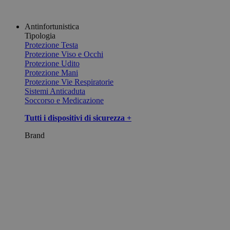
Antinfortunistica
Tipologia
Protezione Testa
Protezione Viso e Occhi
Protezione Udito
Protezione Mani
Protezione Vie Respiratorie
Sistemi Anticaduta
Soccorso e Medicazione
Tutti i dispositivi di sicurezza +
Brand