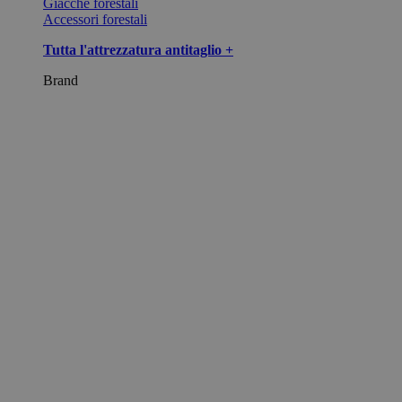
Giacche forestali
Accessori forestali
Tutta l'attrezzatura antitaglio +
Brand