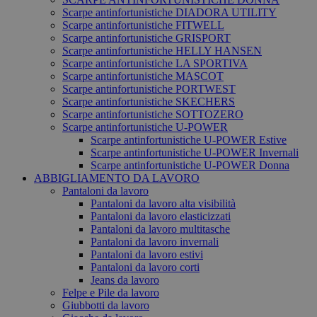
Scarpe antinfortunistiche DIADORA UTILITY
Scarpe antinfortunistiche FITWELL
Scarpe antinfortunistiche GRISPORT
Scarpe antinfortunistiche HELLY HANSEN
Scarpe antinfortunistiche LA SPORTIVA
Scarpe antinfortunistiche MASCOT
Scarpe antinfortunistiche PORTWEST
Scarpe antinfortunistiche SKECHERS
Scarpe antinfortunistiche SOTTOZERO
Scarpe antinfortunistiche U-POWER
Scarpe antinfortunistiche U-POWER Estive
Scarpe antinfortunistiche U-POWER Invernali
Scarpe antinfortunistiche U-POWER Donna
ABBIGLIAMENTO DA LAVORO
Pantaloni da lavoro
Pantaloni da lavoro alta visibilità
Pantaloni da lavoro elasticizzati
Pantaloni da lavoro multitasche
Pantaloni da lavoro invernali
Pantaloni da lavoro estivi
Pantaloni da lavoro corti
Jeans da lavoro
Felpe e Pile da lavoro
Giubbotti da lavoro