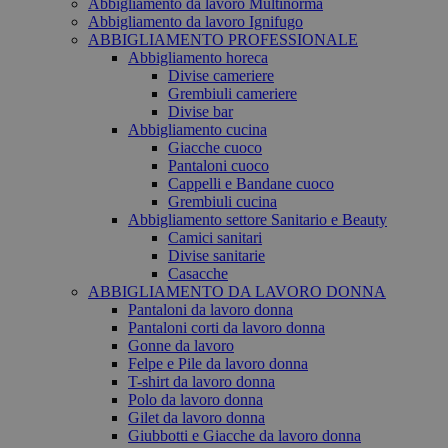
Abbigliamento da lavoro Multinorma
Abbigliamento da lavoro Ignifugo
ABBIGLIAMENTO PROFESSIONALE
Abbigliamento horeca
Divise cameriere
Grembiuli cameriere
Divise bar
Abbigliamento cucina
Giacche cuoco
Pantaloni cuoco
Cappelli e Bandane cuoco
Grembiuli cucina
Abbigliamento settore Sanitario e Beauty
Camici sanitari
Divise sanitarie
Casacche
ABBIGLIAMENTO DA LAVORO DONNA
Pantaloni da lavoro donna
Pantaloni corti da lavoro donna
Gonne da lavoro
Felpe e Pile da lavoro donna
T-shirt da lavoro donna
Polo da lavoro donna
Gilet da lavoro donna
Giubbotti e Giacche da lavoro donna