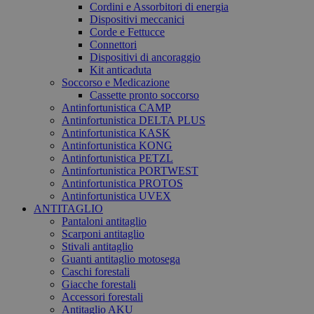
Cordini e Assorbitori di energia
Dispositivi meccanici
Corde e Fettucce
Connettori
Dispositivi di ancoraggio
Kit anticaduta
Soccorso e Medicazione
Cassette pronto soccorso
Antinfortunistica CAMP
Antinfortunistica DELTA PLUS
Antinfortunistica KASK
Antinfortunistica KONG
Antinfortunistica PETZL
Antinfortunistica PORTWEST
Antinfortunistica PROTOS
Antinfortunistica UVEX
ANTITAGLIO
Pantaloni antitaglio
Scarponi antitaglio
Stivali antitaglio
Guanti antitaglio motosega
Caschi forestali
Giacche forestali
Accessori forestali
Antitaglio AKU