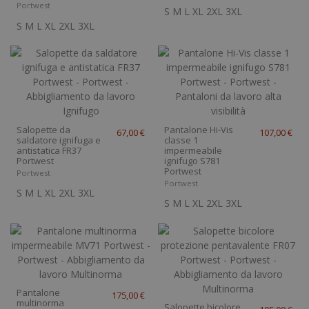
Portwest
S
M
L
XL
2XL
3XL
S
M
L
XL
2XL
3XL
Salopette da
Pantalone Hi-Vis
67,00 €
107,00 €
saldatore ignifuga e
classe 1
antistatica FR37
impermeabile
Portwest
ignifugo S781
Portwest
Portwest
Portwest
S
M
L
XL
2XL
3XL
S
M
L
XL
2XL
3XL
Pantalone
175,00 €
multinorma
Salopette bicolore