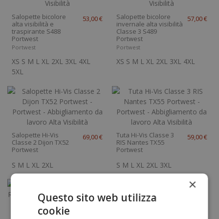
Salopette bicolore
Salopette bicolore
53,00 €
57,00 €
alta visibilità e
invernale alta visibilità
traspirante S488
Classe 3 S489
Portwest
Portwest
Portwest
Portwest
XS
S
M
L
XL
2XL
3XL
4XL
XS
S
M
L
XL
2XL
3XL
4XL
5XL
Salopette Hi-Vis
Tuta Hi-Vis Classe 3
69,00 €
59,00 €
Classe 2 Dijon TX52
RIS Nantes TX55
Portwest
Portwest
S
M
L
XL
2XL
S
M
L
XL
2XL
3XL
×
Questo sito web utilizza
cookie