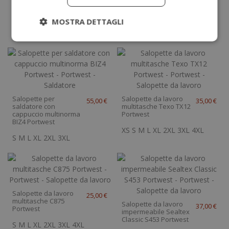
ignifuga e protezione
Portwest
arco elettrico FR57
Portwest
MOSTRA DETTAGLI
S
M
L
XL
2XL
3XL
4XL
S
M
L
XL
2XL
3XL
4XL
Salopette per
Salopette da lavoro
55,00 €
35,00 €
saldatore con
multitasche Texo TX12
cappuccio multinorma
Portwest
BIZ4 Portwest
XS
S
M
L
XL
2XL
3XL
4XL
S
M
L
XL
2XL
3XL
Salopette da lavoro
25,00 €
multitasche C875
Salopette da lavoro
37,00 €
Portwest
impermeabile Sealtex
Classic S453 Portwest
S
M
L
XL
2XL
3XL
4XL