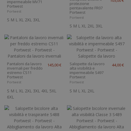
105,00 €
impermeabile MV71
protezione
Portwest
pentavalente FR07
Portwest
Portwest
Portwest
S
M
L
XL
2XL
3XL
S
M
L
XL
2XL
3XL
Pantaloni da lavoro
Salopette da lavoro
145,00 €
44,00 €
invernali per freddo
alta visibilità e
estremo CS11
impermeabile S497
Portwest
Portwest
Portwest
Portwest
S
M
L
XL
2XL
3XL
4XL
5XL
S
M
L
XL
2XL
6XL