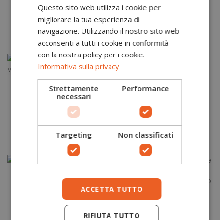
Questo sito web utilizza i cookie per
Salopette Hi-Vis
Salopette ignifuga per
49,00 €
75,00 €
Classe 2 e RIS RT43
saldatore FR27
migliorare la tua esperienza di
Portwest
Portwest
navigazione. Utilizzando il nostro sito web
S
M
L
XL
2XL
3XL
S
M
L
XL
2XL
3XL
4XL
acconsenti a tutti i cookie in conformità
con la nostra policy per i cookie.
Informativa sulla privacy
Strettamente
Performance
necessari
Pantaloni
Salopette Hi-Vis
395,00 €
152,00 €
antincendio per vigili
protezione
del fuoco FB31
pentavalente FR63
Portwest
Portwest
Targeting
Non classificati
S
M
L
XL
2XL
S
M
L
XL
2XL
3XL
ACCETTA TUTTO
Pantalone Hi-Vis
74,00 €
multinorma
Salopette saldatore
RIFIUTA TUTTO
85,00 €
impermeabile S780