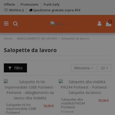
Offerte
Promozioni
Punti Safy
Wishlist (
)
Spedizione gratuita sopra 99 €
0
Home
ABBIGLIAMENTO DA LAVORO
Salopette da lavoro
Salopette da lavoro
Filtro
Rilevanza
22
Salopette alta
55,00 €
visibilità PW244
Salopette Hi-Vis
50,00 €
Portwest
impermeabile S388
Portwest
Portwest