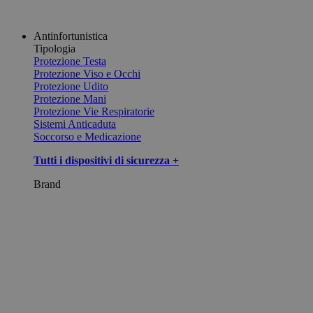
Antinfortunistica
Tipologia
Protezione Testa
Protezione Viso e Occhi
Protezione Udito
Protezione Mani
Protezione Vie Respiratorie
Sistemi Anticaduta
Soccorso e Medicazione
Tutti i dispositivi di sicurezza +
Brand