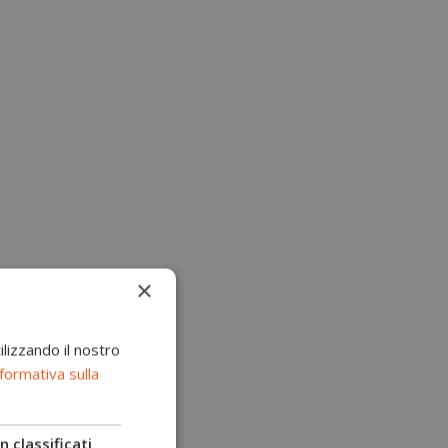
×
ilizzando il nostro
formativa sulla
 classificati