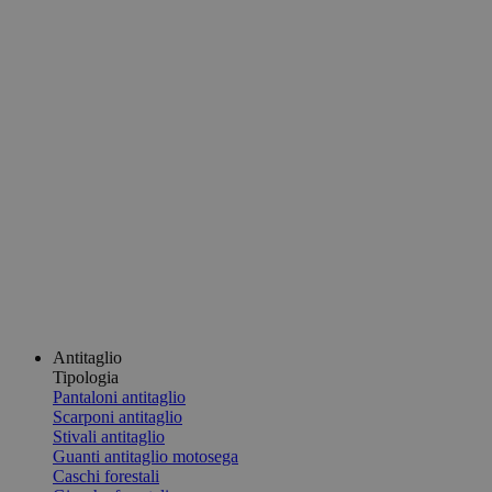
Antitaglio
Tipologia
Pantaloni antitaglio
Scarponi antitaglio
Stivali antitaglio
Guanti antitaglio motosega
Caschi forestali