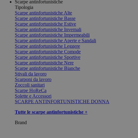
Scarpe antinfortunistiche
Tipologia
Scarpe antinfortunistiche Alte
Scarpe antinfortunistiche Basse
Scarpe antinfortunistiche Estive
Scarpe antinfortunistiche Invernali
Scarpe antinfortunistiche Impermeabili
Scarpe antinfortunistiche Aperte e Sandali
Scarpe antinfortunistiche Leggere
Scarpe antinfortunistiche Comode
Scarpe antinfortunistiche Sportive
Scarpe antinfortunistiche Nere
Scarpe antinfortunistiche Bianche
Stivali da lavoro
Scarponi da lavoro
Zoccoli sanitari
Scarpe HoReCa
Solette e Accessori
SCARPE ANTINFORTUNISTICHE DONNA
Tutte le scarpe antinfortunistiche +
Brand