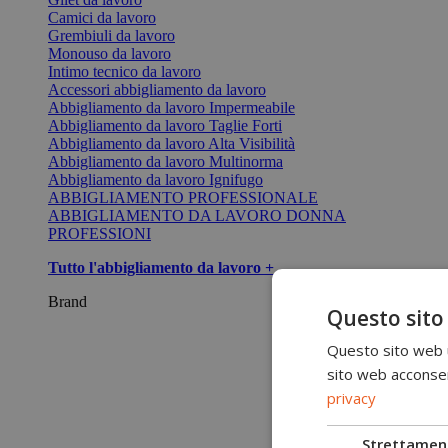
Camici da lavoro
Grembiuli da lavoro
Monouso da lavoro
Intimo tecnico da lavoro
Accessori abbigliamento da lavoro
Abbigliamento da lavoro Impermeabile
Abbigliamento da lavoro Taglie Forti
Abbigliamento da lavoro Alta Visibilità
Abbigliamento da lavoro Multinorma
Abbigliamento da lavoro Ignifugo
ABBIGLIAMENTO PROFESSIONALE
ABBIGLIAMENTO DA LAVORO DONNA
PROFESSIONI
Tutto l'abbigliamento da lavoro +
Brand
Questo sito
Questo sito web ut
sito web acconsent
privacy
Strettamen