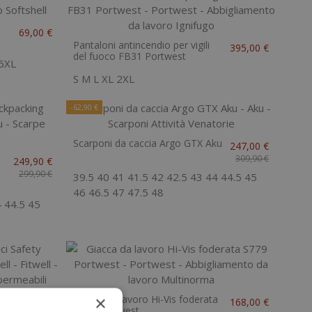
69,00 €
Pantaloni antincendio per vigili
395,00 €
del fuoco FB31 Portwest
6XL
S
M
L
XL
2XL
-62,90 €
Scarponi da caccia Argo GTX Aku
247,00 €
309,90 €
249,90 €
X
299,90 €
39.5
40
41
41.5
42
42.5
43
44
44.5
45
46
46.5
47
47.5
48
4
44.5
45
×
Giacca da lavoro Hi-Vis foderata
229,00 €
168,00 €
WR
S779 Portwest