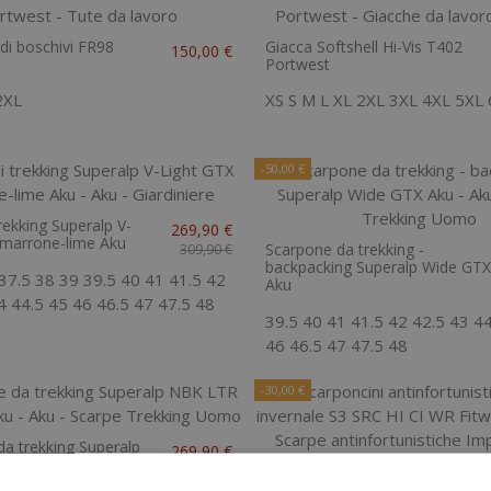
di boschivi FR98
Giacca Softshell Hi-Vis T402
150,00 €
Portwest
2XL
XS
S
M
L
XL
2XL
3XL
4XL
5XL
-50,00 €
rekking Superalp V-
269,90 €
 marrone-lime Aku
Scarpone da trekking -
309,90 €
backpacking Superalp Wide GT
37.5
38
39
39.5
40
41
41.5
42
Aku
4
44.5
45
46
46.5
47
47.5
48
39.5
40
41
41.5
42
42.5
43
4
46
46.5
47
47.5
48
-30,00 €
a trekking Superalp
269,90 €
oderato Aku
Scarponcini antinfortunistici
329,90 €
Safety invernale S3 SRC HI CI 