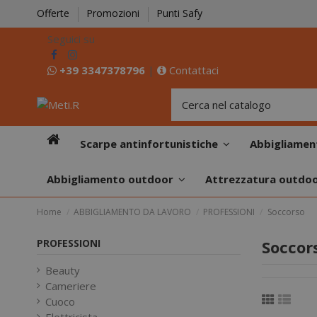
Offerte
Promozioni
Punti Safy
Seguici su
+39 3347378796
|
Contattaci
Scarpe antinfortunistiche
Abbigliamen
Abbigliamento outdoor
Attrezzatura outdo
Home
ABBIGLIAMENTO DA LAVORO
PROFESSIONI
Soccorso
PROFESSIONI
Soccor
Beauty
Cameriere
Cuoco