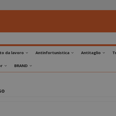
to da lavoro
Antinfortunistica
Antitaglio
T
or
BRAND
so