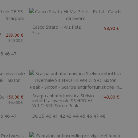
Casco Strato Hi-Viz Petzl
98,90 €
Petzl
k
299,00 €
329,00 €
45
46
47
Scarpa antinfortunistica Stelvio
Da
150,00 €
149,00 €
imbottita invernale S3 HRO HI
165,00 €
WR CI SRC Sixton Peak
45
46
47
38
39
40
41
42
43
44
45
46
47
48