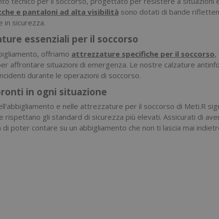
to tecnico per il soccorso, progettato per resistere a situazioni e
cche e pantaloni ad alta visibilità
sono dotati di bande riflettent
 in sicurezza.
ture essenziali per il soccorso
bbigliamento, offriamo
attrezzature specifiche per il soccorso
,
per affrontare situazioni di emergenza. Le nostre calzature antinf
i incidenti durante le operazioni di soccorso.
ronti in ogni situazione
ell'abbigliamento e nelle attrezzature per il soccorso di Meti.R si
he rispettano gli standard di sicurezza più elevati. Assicurati di ave
a di poter contare su un abbigliamento che non ti lascia mai indietr