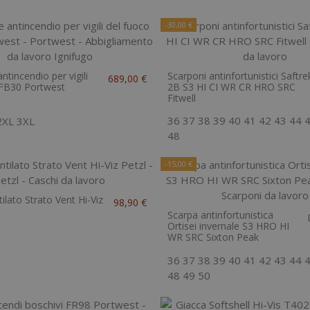
-30,00 €
ntincendio per vigili
Scarponi antinfortunistici Saftre
689,00 €
 FB30 Portwest
2B S3 HI CI WR CR HRO SRC
Fitwell
36
37
38
39
40
41
42
43
44
2XL
3XL
48
-15,00 €
ilato Strato Vent Hi-Viz
98,90 €
Scarpa antinfortunistica
Ortisei invernale S3 HRO HI
WR SRC Sixton Peak
36
37
38
39
40
41
42
43
44
48
49
50