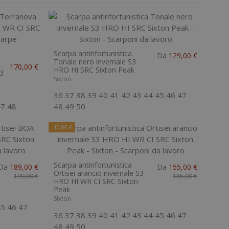
Scarpa antinfortunistica
Da
129,00 €
Tonale nero invernale S3
170,00 €
HRO HI SRC Sixton Peak
S3
Sixton
36
37
38
39
40
41
42
43
44
45
46
47
47
48
48
49
50
-10,00 €
Scarpa antinfortunistica
Da
Da
189,00 €
155,00 €
Ortisei arancio invernale S3
199,00 €
165,00 €
HRO HI WR CI SRC Sixton
Peak
Sixton
45
46
47
36
37
38
39
40
41
42
43
44
45
46
47
48
49
50