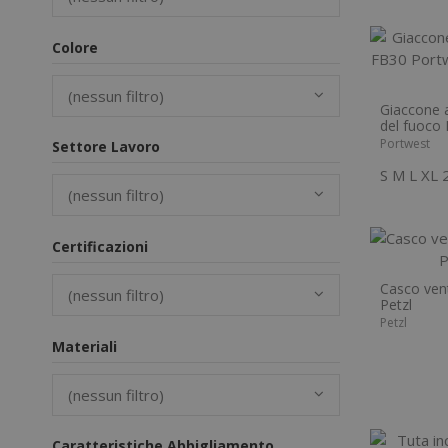
Colore
(nessun filtro)
Giaccone a
del fuoco
Portwest
Settore Lavoro
S
M
L
XL
(nessun filtro)
Certificazioni
Casco vent
(nessun filtro)
Petzl
Petzl
Materiali
(nessun filtro)
Caratteristiche Abbigliamento