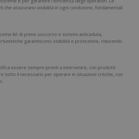
streme e per garantire l’efficienza degli operatori. Le
i che assicurano visibilità in ogni condizione, fondamentali
 come kit di primo soccorso e sistemi anticaduta,
ortunistiche garantiscono stabilità e protezione, riducendo
gnifica essere sempre pronti a intervenire, con prodotti
re tutto il necessario per operare in situazioni critiche, con
o.