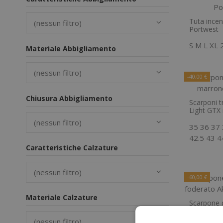
Tuta incen
(nessun filtro)
Portwest
S
M
L
XL
Materiale Abbigliamento
(nessun filtro)
-40,00 €
Chiusura Abbigliamento
Scarponi t
Light GTX
(nessun filtro)
35
36
37
42.5
43
4
Caratteristiche Calzature
(nessun filtro)
-60,00 €
Materiale Calzature
Scarpone d
NBK LTR f
(nessun filtro)