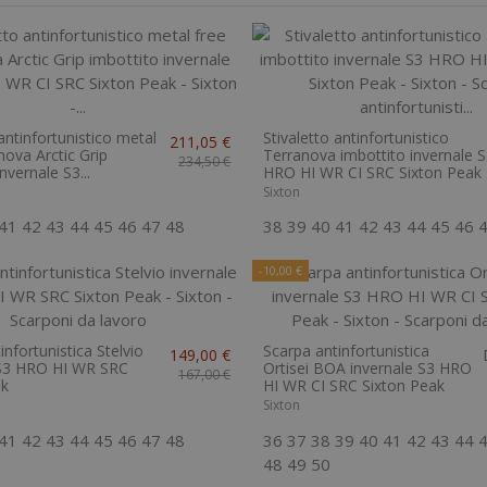
 antinfortunistico metal
Stivaletto antinfortunistico
211,05 €
nova Arctic Grip
Terranova imbottito invernale 
234,50 €
nvernale S3...
HRO HI WR CI SRC Sixton Peak
Sixton
41
42
43
44
45
46
47
48
38
39
40
41
42
43
44
45
46
-10,00 €
infortunistica Stelvio
Scarpa antinfortunistica
149,00 €
 S3 HRO HI WR SRC
Ortisei BOA invernale S3 HRO
167,00 €
ak
HI WR CI SRC Sixton Peak
Sixton
41
42
43
44
45
46
47
48
36
37
38
39
40
41
42
43
44
48
49
50