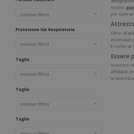
abbigliamen
nostre
gia
per operare
(nessun filtro)
Attrezza
Protezione Vie Respiratorie
Oltre all'a
essenziali 
(nessun filtro)
il rischio d
Essere p
Taglia
Investire n
affidabili c
(nessun filtro)
la sicurezz
Taglia
(nessun filtro)
Taglie
(nessun filtro)