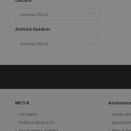
Calzata
(nessun filtro)
Attività Outdoor
(nessun filtro)
METI.R
Assistenz
Chi siamo
Guida alle
Politica dei prezzi
Spedizion
Programma fedeltà
Resi e Re