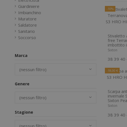
Elettricista
Giardiniere
-10%
Imbianchino
Muratore
Saldatore
Sanitario
Stivaletto
Soccorso
free Terra
imbottito i
Sixton
Marca
38
39
40
(nessun filtro)
-18,00 €
Genere
Scarpa ant
invernale
(nessun filtro)
Sixton Pe
Sixton
Stagione
38
39
40
(nessun filtro)