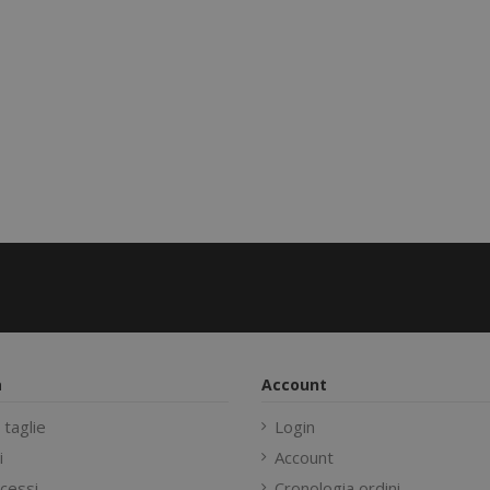
a
Account
 taglie
Login
i
Account
cessi
Cronologia ordini