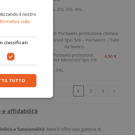
259,00 €
XS
S
M
L
XL
2XL
3XL
4XL
ilizzando il nostro
45
46
47
formativa sulla
 classificati
Tuta ST50 Portwets protezione
39,60 €
4,90 €
chimica Biztex Microcool tipo 5/6
M
L
XL
2XL
3XL
TTA TUTTO
1
2
3
e affidabilità
ilità e funzionalità
. Meti.R offre una gamma di