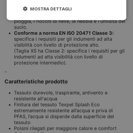
Questo prodotto soddisfa i test di resistenza
MOSTRA DETTAGLI
all'acqua e di traspirabilità. Stabilisce i requisisti
degli indumenti per la protezione contro la
pioggia, i fiocchi di neve, la nebbia e l'umidità del
suolo.
Conforme a norma EN ISO 20471 Classe 3:
specifica i requisiti per gli indumenti ad alta
visibilità con livello di protezione alto.
(Taglia XS ha Classe 2: specifica i requisiti per gli
indumenti ad alta visibilità con livello di
protezione intermedio).
-
Caratteristiche prodotto
Tessuto durevole, traspirante, antivento e
resistente all'acqua
Finitura del tessuto Texpel Splash Eco
estremamente resistente all’acqua e priva di
PFAS, l’acqua si disperde dalla superficie del
tessuto
Polsini rilegati per maggiore calore e comfort