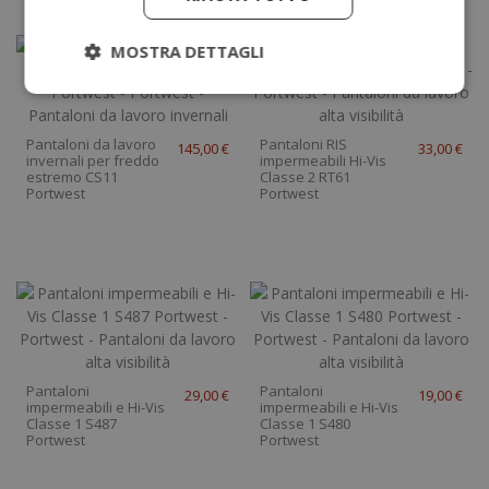
MOSTRA DETTAGLI
Pantaloni da lavoro
Pantaloni RIS
145,00 €
33,00 €
invernali per freddo
impermeabili Hi-Vis
estremo CS11
Classe 2 RT61
Portwest
Portwest
Pantaloni
Pantaloni
29,00 €
19,00 €
impermeabili e Hi-Vis
impermeabili e Hi-Vis
Classe 1 S487
Classe 1 S480
Portwest
Portwest