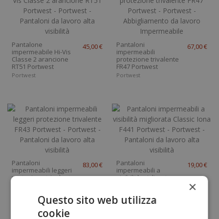
Pantalone
Pantaloni
45,00 €
67,00 €
impermeabile Hi-Vis
impermeabili
Classe 2 arancione
protezione trivalente
RT51 Portwest
FR47 Portwest
Portwest
Portwest
Pantaloni
Pantaloni
83,00 €
19,00 €
impermeabili leggeri
impermeabili a
protezione trivalente
visibilità migliorata
×
FR43 Portwest
Classic Iona F441
Portwest
Questo sito web utilizza
cookie