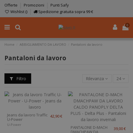
Offerte
Promozioni
Punti Safy
Wishlist (
)
Spedizione gratuita sopra 99 €
0
Home
ABBIGLIAMENTO DA LAVORO
Pantaloni da lavoro
Pantaloni da lavoro
Filtro
Rilevanza
24
Jeans da lavoro Traffic
42,90 €
U-Power
U-Power
PANTALONE D-MACH
39,00 €
DMACHPAW DA