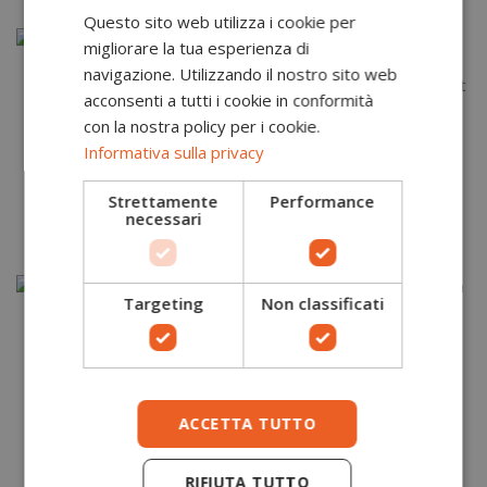
Questo sito web utilizza i cookie per
migliorare la tua esperienza di
navigazione. Utilizzando il nostro sito web
acconsenti a tutti i cookie in conformità
con la nostra policy per i cookie.
Pantaloni
15,00 €
Informativa sulla privacy
impermeabili Classic
Pantaloni invernali
39,00 €
S441 Portwest
impermeabili a
visibilità migliorata
Strettamente
Performance
Iona S482 Portwest
necessari
Targeting
Non classificati
Pantaloni leggeri per
15,00 €
industria alimentare
Pantaloni
27,00 €
Bakers 2208 Portwest
ACCETTA TUTTO
impermeabili con
visibilità migliorata
Iona S481 Portwest
RIFIUTA TUTTO