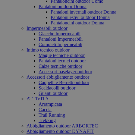
Pantaloncini outdoor Uomo
Pantaloni outdoor Donna
Pantaloni invernali outdoor Donna
Pantaloni estivi outdoor Donna
Pantaloncini outdoor Donna
Impermeabili outdoor
Giacche Impermeabili
Pantaloni Impermeabili
Completi Impermeabili
Intimo tecnico outdoor
Maglie tecniche outdoor
Pantaloni tecnici outdoor
Calze tecniche outdoor
Accessori baselayer outdoor
Accessori abbigliamento outdoor
Cappelli e Berretti outdoor
Scaldacolli outdoor
Guanti outdoor
ATTIVITÀ
Arrampicata
Caccia
Trail Running
Trekking
Abbigliamento outdoor ARBORTEC
Abbigliamento outdoor DYNAFIT