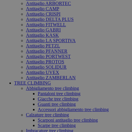
Antitaglio ARBORTEC
Antitaglio CAMP
Antitaglio CRISPI
Antitaglio DELTA PLUS
Antitaglio FITWELL
Antitaglio GABRI
Antitaglio KASK
Antitaglio LA SPORTIVA
Antitaglio PETZL
Antitaglio PFANNER
Antitaglio PORTWEST
Antitaglio PROTOS
Antitaglio SOLIDUR
Antitaglio UVEX
Antitaglio ZAMBERLAN
TREE CLIMBING
Abbigliamento tree climbing
Pantaloni tree climbing
Giacche tree climbing
Guanti tree climbing
Accessori abbigliamento tree climbing
Calzature tree climbing
Scarponi antitaglio tree climbing
Scarpe tree climbing
Imbracature tree climbing