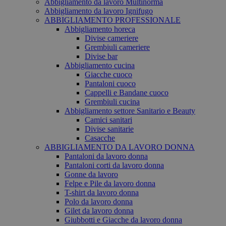
Abbigliamento da lavoro Multinorma
Abbigliamento da lavoro Ignifugo
ABBIGLIAMENTO PROFESSIONALE
Abbigliamento horeca
Divise cameriere
Grembiuli cameriere
Divise bar
Abbigliamento cucina
Giacche cuoco
Pantaloni cuoco
Cappelli e Bandane cuoco
Grembiuli cucina
Abbigliamento settore Sanitario e Beauty
Camici sanitari
Divise sanitarie
Casacche
ABBIGLIAMENTO DA LAVORO DONNA
Pantaloni da lavoro donna
Pantaloni corti da lavoro donna
Gonne da lavoro
Felpe e Pile da lavoro donna
T-shirt da lavoro donna
Polo da lavoro donna
Gilet da lavoro donna
Giubbotti e Giacche da lavoro donna