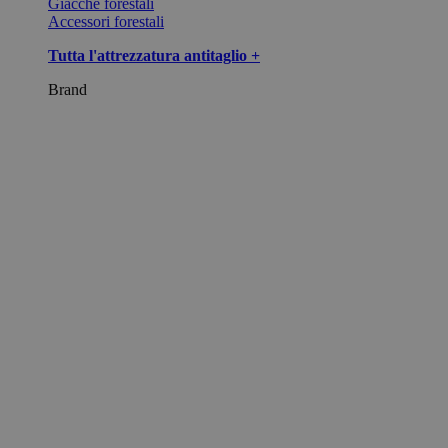
Giacche forestali
Accessori forestali
Tutta l'attrezzatura antitaglio +
Brand