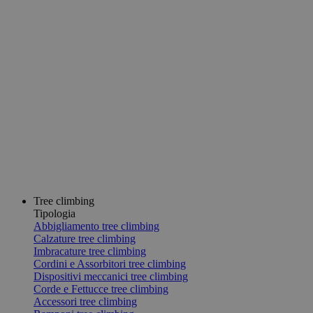
Tree climbing
Tipologia
Abbigliamento tree climbing
Calzature tree climbing
Imbracature tree climbing
Cordini e Assorbitori tree climbing
Dispositivi meccanici tree climbing
Corde e Fettucce tree climbing
Accessori tree climbing