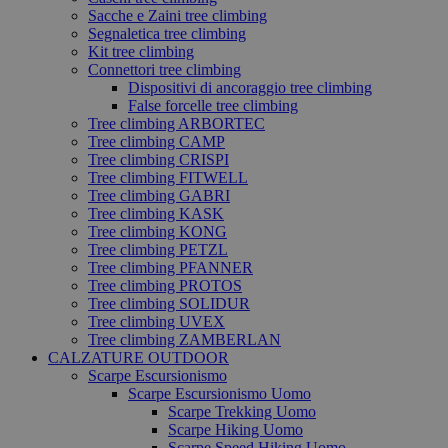
Sacche e Zaini tree climbing
Segnaletica tree climbing
Kit tree climbing
Connettori tree climbing
Dispositivi di ancoraggio tree climbing
False forcelle tree climbing
Tree climbing ARBORTEC
Tree climbing CAMP
Tree climbing CRISPI
Tree climbing FITWELL
Tree climbing GABRI
Tree climbing KASK
Tree climbing KONG
Tree climbing PETZL
Tree climbing PFANNER
Tree climbing PROTOS
Tree climbing SOLIDUR
Tree climbing UVEX
Tree climbing ZAMBERLAN
CALZATURE OUTDOOR
Scarpe Escursionismo
Scarpe Escursionismo Uomo
Scarpe Trekking Uomo
Scarpe Hiking Uomo
Scarpe Speed Hiking Uomo