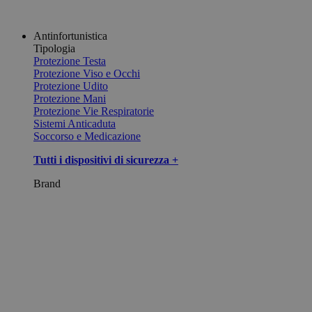
Antinfortunistica
Tipologia
Protezione Testa
Protezione Viso e Occhi
Protezione Udito
Protezione Mani
Protezione Vie Respiratorie
Sistemi Anticaduta
Soccorso e Medicazione
Tutti i dispositivi di sicurezza +
Brand