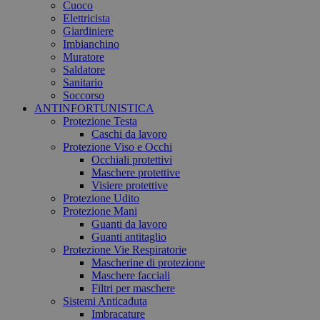
Cuoco
Elettricista
Giardiniere
Imbianchino
Muratore
Saldatore
Sanitario
Soccorso
ANTINFORTUNISTICA
Protezione Testa
Caschi da lavoro
Protezione Viso e Occhi
Occhiali protettivi
Maschere protettive
Visiere protettive
Protezione Udito
Protezione Mani
Guanti da lavoro
Guanti antitaglio
Protezione Vie Respiratorie
Mascherine di protezione
Maschere facciali
Filtri per maschere
Sistemi Anticaduta
Imbracature