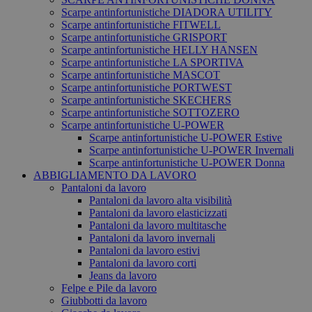
Scarpe antinfortunistiche DIADORA UTILITY
Scarpe antinfortunistiche FITWELL
Scarpe antinfortunistiche GRISPORT
Scarpe antinfortunistiche HELLY HANSEN
Scarpe antinfortunistiche LA SPORTIVA
Scarpe antinfortunistiche MASCOT
Scarpe antinfortunistiche PORTWEST
Scarpe antinfortunistiche SKECHERS
Scarpe antinfortunistiche SOTTOZERO
Scarpe antinfortunistiche U-POWER
Scarpe antinfortunistiche U-POWER Estive
Scarpe antinfortunistiche U-POWER Invernali
Scarpe antinfortunistiche U-POWER Donna
ABBIGLIAMENTO DA LAVORO
Pantaloni da lavoro
Pantaloni da lavoro alta visibilità
Pantaloni da lavoro elasticizzati
Pantaloni da lavoro multitasche
Pantaloni da lavoro invernali
Pantaloni da lavoro estivi
Pantaloni da lavoro corti
Jeans da lavoro
Felpe e Pile da lavoro
Giubbotti da lavoro