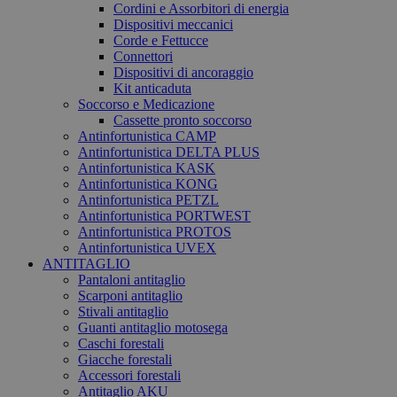
Cordini e Assorbitori di energia
Dispositivi meccanici
Corde e Fettucce
Connettori
Dispositivi di ancoraggio
Kit anticaduta
Soccorso e Medicazione
Cassette pronto soccorso
Antinfortunistica CAMP
Antinfortunistica DELTA PLUS
Antinfortunistica KASK
Antinfortunistica KONG
Antinfortunistica PETZL
Antinfortunistica PORTWEST
Antinfortunistica PROTOS
Antinfortunistica UVEX
ANTITAGLIO
Pantaloni antitaglio
Scarponi antitaglio
Stivali antitaglio
Guanti antitaglio motosega
Caschi forestali
Giacche forestali
Accessori forestali
Antitaglio AKU