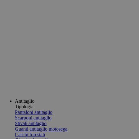
Antitaglio
Tipologia
Pantaloni antitaglio
Scarponi antitaglio
Stivali antitaglio
Guanti antitaglio motosega
Caschi forestali