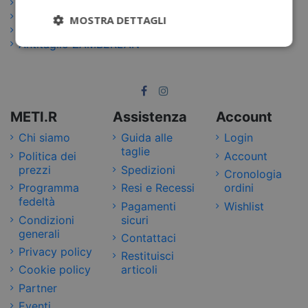
Antitaglio PROTOS
Antitaglio SOLIDUR
MOSTRA DETTAGLI
Antitaglio UVEX
Antitaglio ZAMBERLAN
METI.R
Assistenza
Account
Chi siamo
Guida alle
Login
taglie
Politica dei
Account
prezzi
Spedizioni
Cronologia
Programma
Resi e Recessi
ordini
fedeltà
Pagamenti
Wishlist
Condizioni
sicuri
generali
Contattaci
Privacy policy
Restituisci
Cookie policy
articoli
Partner
Eventi