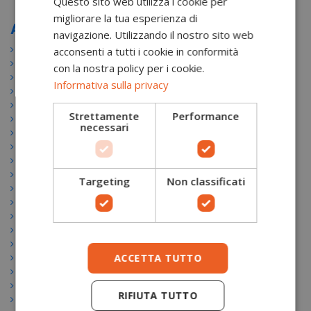
Questo sito web utilizza i cookie per
migliorare la tua esperienza di
ANTITAGLIO
navigazione. Utilizzando il nostro sito web
Pantaloni antitaglio
acconsenti a tutti i cookie in conformità
Scarponi antitaglio
con la nostra policy per i cookie.
Stivali antitaglio
Informativa sulla privacy
Guanti antitaglio motosega
Caschi forestali
Strettamente
Performance
Giacche forestali
necessari
Accessori forestali
Antitaglio AKU
Antitaglio ARBORTEC
Antitaglio CAMP
Targeting
Non classificati
Antitaglio CRISPI
Antitaglio DELTA PLUS
Antitaglio FITWELL
Antitaglio GABRI
Antitaglio KASK
ACCETTA TUTTO
Antitaglio LA SPORTIVA
Antitaglio PETZL
Antitaglio PFANNER
RIFIUTA TUTTO
Antitaglio PORTWEST