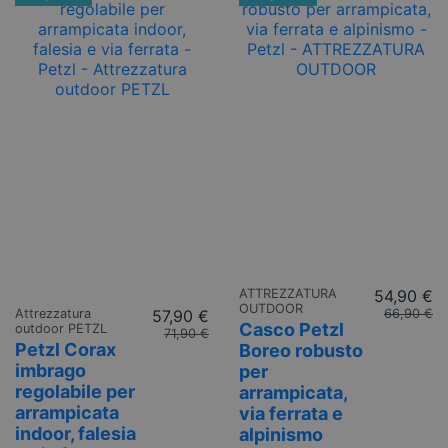
ATTREZZATURA
54,90 €
OUTDOOR
Attrezzatura
57,90 €
66,90 €
Casco Petzl
outdoor PETZL
71,90 €
Petzl Corax
Boreo robusto
imbrago
per
regolabile per
arrampicata,
arrampicata
via ferrata e
indoor, falesia
alpinismo