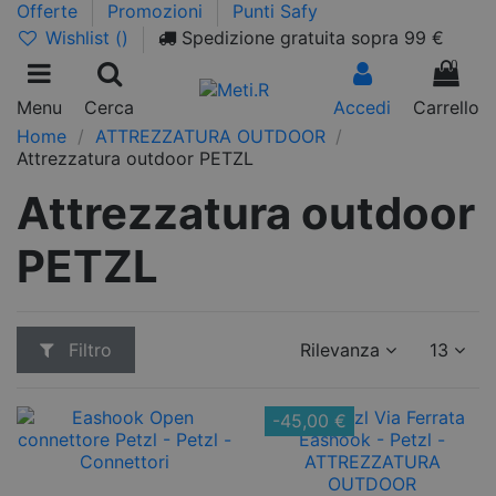
Offerte
Promozioni
Punti Safy
Wishlist (
)
Spedizione gratuita sopra 99 €
0
Menu
Cerca
Accedi
Carrello
Home
ATTREZZATURA OUTDOOR
Attrezzatura outdoor PETZL
Attrezzatura outdoor
PETZL
Filtro
Rilevanza
13
-45,00 €