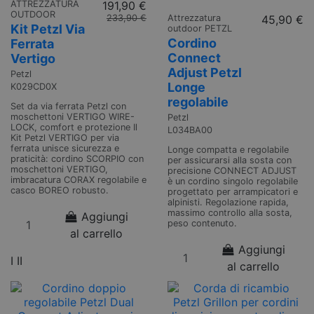
ATTREZZATURA
191,90 €
OUTDOOR
233,90 €
Attrezzatura
45,90 €
Kit Petzl Via
outdoor PETZL
Cordino
Ferrata
Connect
Vertigo
Adjust Petzl
Petzl
Longe
K029CD0X
regolabile
Set da via ferrata Petzl con
moschettoni VERTIGO WIRE-
Petzl
LOCK, comfort e protezione Il
L034BA00
Kit Petzl VERTIGO per via
ferrata unisce sicurezza e
Longe compatta e regolabile
praticità: cordino SCORPIO con
per assicurarsi alla sosta con
moschettoni VERTIGO,
precisione CONNECT ADJUST
imbracatura CORAX regolabile e
è un cordino singolo regolabile
casco BOREO robusto.
progettato per arrampicatori e
alpinisti. Regolazione rapida,
massimo controllo alla sosta,
Aggiungi
peso contenuto.
al carrello
Aggiungi
I
II
al carrello