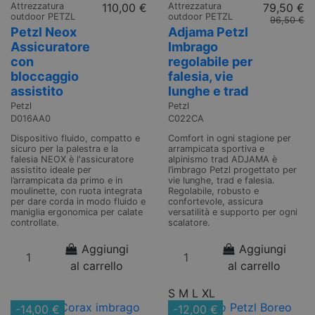
Attrezzatura
110,00 €
Attrezzatura
79,50 €
outdoor PETZL
outdoor PETZL
96,50 €
Petzl Neox
Adjama Petzl
Assicuratore
Imbrago
con
regolabile per
bloccaggio
falesia, vie
assistito
lunghe e trad
Petzl
Petzl
D016AA0
C022CA
Dispositivo fluido, compatto e
Comfort in ogni stagione per
sicuro per la palestra e la
arrampicata sportiva e
falesia NEOX è l'assicuratore
alpinismo trad ADJAMA è
assistito ideale per
l’imbrago Petzl progettato per
l’arrampicata da primo e in
vie lunghe, trad e falesia.
moulinette, con ruota integrata
Regolabile, robusto e
per dare corda in modo fluido e
confortevole, assicura
maniglia ergonomica per calate
versatilità e supporto per ogni
controllate.
scalatore.
Aggiungi
Aggiungi
al carrello
al carrello
S
M
L
XL
-14,00 €
-12,00 €