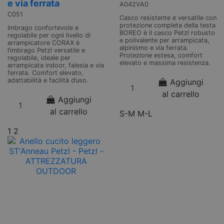
e via ferrata
A042VA0
C051
Casco resistente e versatile con
protezione completa della testa
Imbrago confortevole e
BOREO è il casco Petzl robusto
regolabile per ogni livello di
e polivalente per arrampicata,
arrampicatore CORAX è
alpinismo e via ferrata.
l’imbrago Petzl versatile e
Protezione estesa, comfort
regolabile, ideale per
elevato e massima resistenza.
arrampicata indoor, falesia e via
ferrata. Comfort elevato,
adattabilità e facilità d’uso.
Aggiungi
al carrello
Aggiungi
al carrello
S-M
M-L
1
2