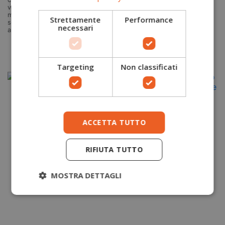
Aggiungi
versatilità e rendimento nelle
manovre su corda. Ideale per
Strettamente
Performance
al carrello
soccorso in crepaccio,
necessari
autosoccorso e recupero.
Aggiungi
al carrello
Targeting
Non classificati
-17,00 €
ACCETTA TUTTO
RIFIUTA TUTTO
MOSTRA DETTAGLI