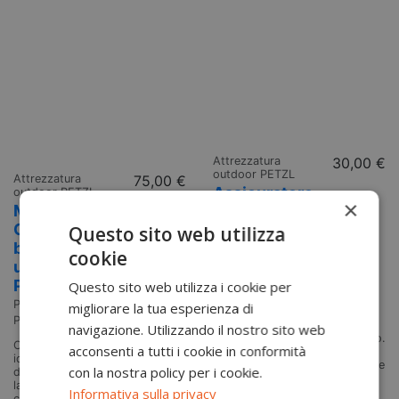
Attrezzatura
30,00 €
outdoor PETZL
Attrezzatura
75,00 €
Assicuratore
outdoor PETZL
×
Micro Traxion
Petzl Reverso
Carrucola
Questo sito web utilizza
Petzl
bloccante
D017AA0
cookie
ultraleggera
Dispositivo multifunzione per
Petzl
Questo sito web utilizza i cookie per
assicurazione, calata e uso
Reverso Reverso è
Petzl
migliorare la tua esperienza di
l’assicuratore Petzl leggero e
P53
polivalente per arrampicata
navigazione. Utilizzando il nostro sito web
sportiva, multipitch e alpinismo.
Compatta e ad alte prestazioni,
acconsenti a tutti i cookie in conformità
Permette anche l’uso in
ideale per alpinismo e tecniche
modalità Reverso per uno o due
con la nostra policy per i cookie.
di recupero MICRO TRAXION è
secondi.
la carrucola bloccante Petzl per
Informativa sulla privacy
chi ha bisogno di leggerezza,