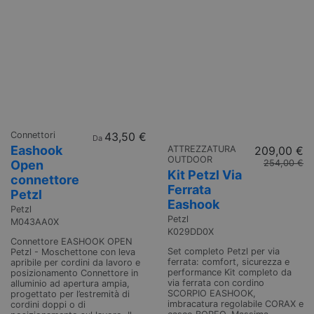
Connettori
43,50 €
Da
Eashook
ATTREZZATURA
209,00 €
OUTDOOR
Open
254,00 €
Kit Petzl Via
connettore
Ferrata
Petzl
Eashook
Petzl
Petzl
M043AA0X
K029DD0X
Connettore EASHOOK OPEN
Set completo Petzl per via
Petzl - Moschettone con leva
ferrata: comfort, sicurezza e
apribile per cordini da lavoro e
performance Kit completo da
posizionamento Connettore in
via ferrata con cordino
alluminio ad apertura ampia,
SCORPIO EASHOOK,
progettato per l’estremità di
imbracatura regolabile CORAX e
cordini doppi o di