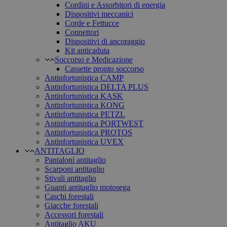
Cordini e Assorbitori di energia
Dispositivi meccanici
Corde e Fettucce
Connettori
Dispositivi di ancoraggio
Kit anticaduta
Soccorso e Medicazione
Cassette pronto soccorso
Antinfortunistica CAMP
Antinfortunistica DELTA PLUS
Antinfortunistica KASK
Antinfortunistica KONG
Antinfortunistica PETZL
Antinfortunistica PORTWEST
Antinfortunistica PROTOS
Antinfortunistica UVEX
ANTITAGLIO
Pantaloni antitaglio
Scarponi antitaglio
Stivali antitaglio
Guanti antitaglio motosega
Caschi forestali
Giacche forestali
Accessori forestali
Antitaglio AKU