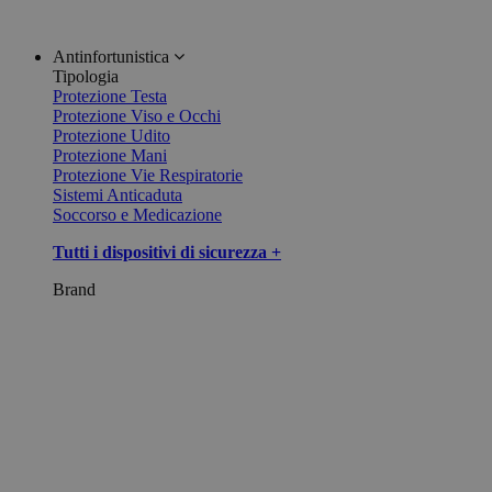
Antinfortunistica
Tipologia
Protezione Testa
Protezione Viso e Occhi
Protezione Udito
Protezione Mani
Protezione Vie Respiratorie
Sistemi Anticaduta
Soccorso e Medicazione
Tutti i dispositivi di sicurezza +
Brand