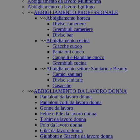
Abbigliamento da lavoro Multinorma
Abbigliamento da lavoro Ignifugo
ABBIGLIAMENTO PROFESSIONALE
Abbigliamento horeca
Divise cameriere
Grembiuli cameriere
Divise bar
Abbigliamento cucina
Giacche cuoco
Pantaloni cuoco
Cappelli e Bandane cuoco
Grembiuli cucina
Abbigliamento settore Sanitario e Beauty
Camici sanitari
Divise sanitarie
Casacche
ABBIGLIAMENTO DA LAVORO DONNA
Pantaloni da lavoro donna
Pantaloni corti da lavoro donna
Gonne da lavoro
Felpe e Pile da lavoro donna
T-shirt da lavoro donna
Polo da lavoro donna
Gilet da lavoro donna
Giubbotti e Giacche da lavoro donna