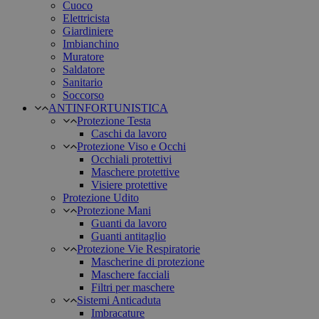
Cuoco
Elettricista
Giardiniere
Imbianchino
Muratore
Saldatore
Sanitario
Soccorso
ANTINFORTUNISTICA
Protezione Testa
Caschi da lavoro
Protezione Viso e Occhi
Occhiali protettivi
Maschere protettive
Visiere protettive
Protezione Udito
Protezione Mani
Guanti da lavoro
Guanti antitaglio
Protezione Vie Respiratorie
Mascherine di protezione
Maschere facciali
Filtri per maschere
Sistemi Anticaduta
Imbracature