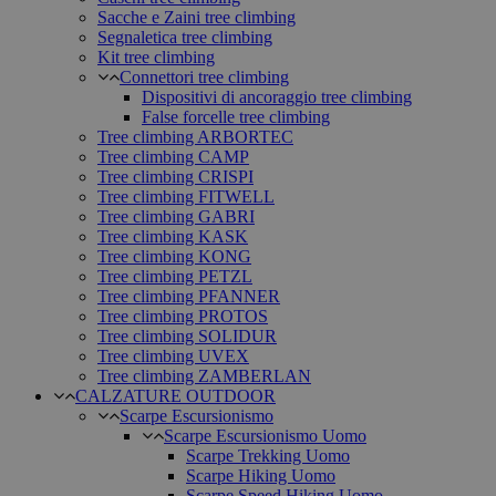
Sacche e Zaini tree climbing
Segnaletica tree climbing
Kit tree climbing
Connettori tree climbing
Dispositivi di ancoraggio tree climbing
False forcelle tree climbing
Tree climbing ARBORTEC
Tree climbing CAMP
Tree climbing CRISPI
Tree climbing FITWELL
Tree climbing GABRI
Tree climbing KASK
Tree climbing KONG
Tree climbing PETZL
Tree climbing PFANNER
Tree climbing PROTOS
Tree climbing SOLIDUR
Tree climbing UVEX
Tree climbing ZAMBERLAN
CALZATURE OUTDOOR
Scarpe Escursionismo
Scarpe Escursionismo Uomo
Scarpe Trekking Uomo
Scarpe Hiking Uomo
Scarpe Speed Hiking Uomo