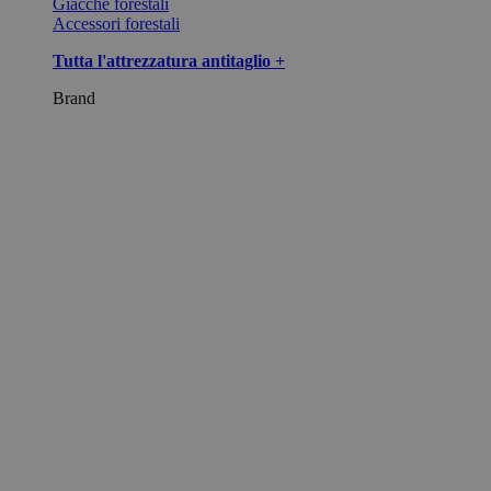
Giacche forestali
Accessori forestali
Tutta l'attrezzatura antitaglio +
Brand