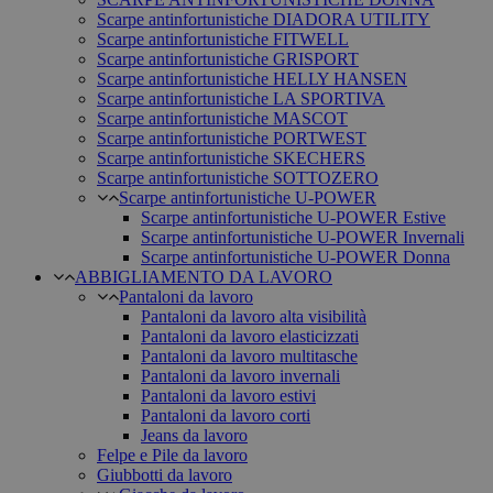
Scarpe antinfortunistiche DIADORA UTILITY
Scarpe antinfortunistiche FITWELL
Scarpe antinfortunistiche GRISPORT
Scarpe antinfortunistiche HELLY HANSEN
Scarpe antinfortunistiche LA SPORTIVA
Scarpe antinfortunistiche MASCOT
Scarpe antinfortunistiche PORTWEST
Scarpe antinfortunistiche SKECHERS
Scarpe antinfortunistiche SOTTOZERO
Scarpe antinfortunistiche U-POWER
Scarpe antinfortunistiche U-POWER Estive
Scarpe antinfortunistiche U-POWER Invernali
Scarpe antinfortunistiche U-POWER Donna
ABBIGLIAMENTO DA LAVORO
Pantaloni da lavoro
Pantaloni da lavoro alta visibilità
Pantaloni da lavoro elasticizzati
Pantaloni da lavoro multitasche
Pantaloni da lavoro invernali
Pantaloni da lavoro estivi
Pantaloni da lavoro corti
Jeans da lavoro
Felpe e Pile da lavoro
Giubbotti da lavoro