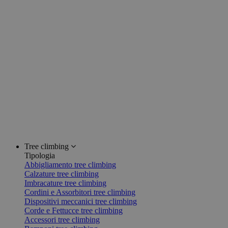
Tree climbing
Tipologia
Abbigliamento tree climbing
Calzature tree climbing
Imbracature tree climbing
Cordini e Assorbitori tree climbing
Dispositivi meccanici tree climbing
Corde e Fettucce tree climbing
Accessori tree climbing