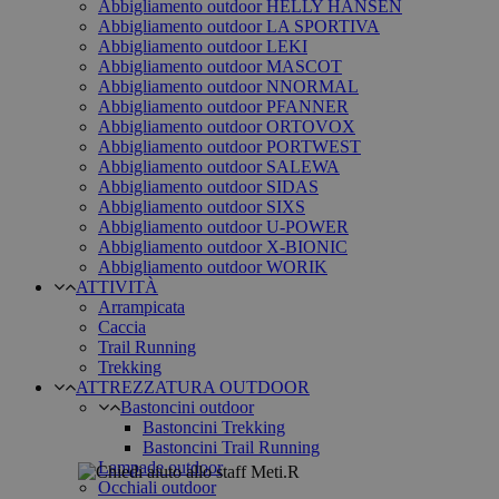
Abbigliamento outdoor HELLY HANSEN
Abbigliamento outdoor LA SPORTIVA
Abbigliamento outdoor LEKI
Abbigliamento outdoor MASCOT
Abbigliamento outdoor NNORMAL
Abbigliamento outdoor PFANNER
Abbigliamento outdoor ORTOVOX
Abbigliamento outdoor PORTWEST
Abbigliamento outdoor SALEWA
Abbigliamento outdoor SIDAS
Abbigliamento outdoor SIXS
Abbigliamento outdoor U-POWER
Abbigliamento outdoor X-BIONIC
Abbigliamento outdoor WORIK
ATTIVITÀ
Arrampicata
Caccia
Trail Running
Trekking
ATTREZZATURA OUTDOOR
Bastoncini outdoor
Bastoncini Trekking
Bastoncini Trail Running
Lampade outdoor
Occhiali outdoor