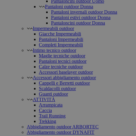
Pantaloncini outdoor Uomo
Pantaloni outdoor Donna
Pantaloni invernali outdoor Donna
Pantaloni estivi outdoor Donna
Pantaloncini outdoor Donna
Impermeabili outdoor
Giacche Impermeabili
Pantaloni Impermeabili
Completi Impermeabili
Intimo tecnico outdoor
Maglie tecniche outdoor
Pantaloni tecnici outdoor
Calze tecniche outdoor
Accessori baselayer outdoor
Accessori abbigliamento outdoor
Cappelli e Berretti outdoor
Scaldacolli outdoor
Guanti outdoor
ATTIVITÀ
Arrampicata
Caccia
Trail Running
Trekking
Abbigliamento outdoor ARBORTEC
Abbigliamento outdoor DYNAFIT