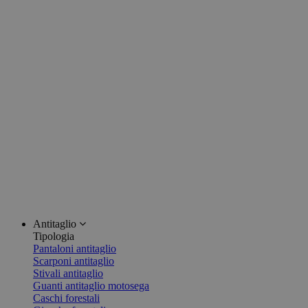
Antitaglio
Tipologia
Pantaloni antitaglio
Scarponi antitaglio
Stivali antitaglio
Guanti antitaglio motosega
Caschi forestali