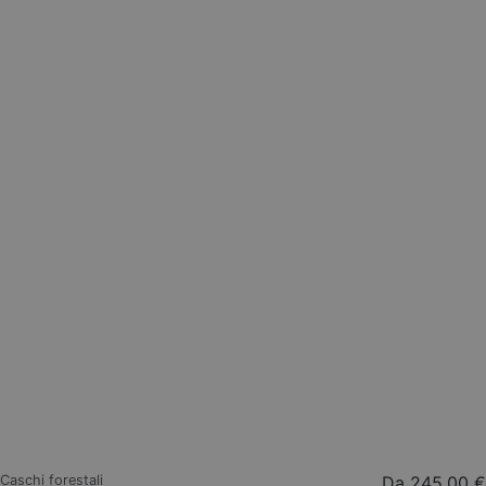
Caschi forestali
Da
245,00 €