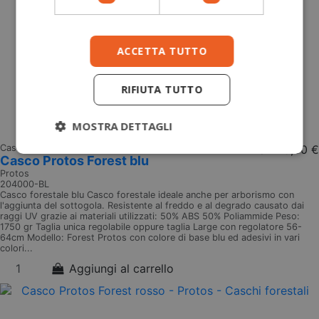
ACCETTA TUTTO
RIFIUTA TUTTO
MOSTRA DETTAGLI
Caschi forestali
Da
245,00 €
Casco Protos Forest blu
Protos
204000-BL
Casco forestale blu Casco forestale ideale anche per arborismo con
l'aggiunta del sottogola. Resistente al freddo e al degrado causato dai
raggi UV grazie ai materiali utilizzati: 50% ABS 50% Poliammide Peso:
1750 gr Taglia unica regolabile oppure taglia Large con regolatore 56-
64cm Modello: Forest Protos con colore di base blu ed adesivi in vari
colori...
Aggiungi al carrello