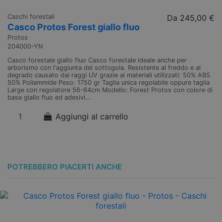
Caschi forestali
Da
245,00 €
Ca
Casco Protos Forest giallo fluo
C
Protos
Pr
204000-YN
2
Casco forestale giallo fluo Casco forestale ideale anche per
Ca
arborismo con l'aggiunta del sottogola. Resistente al freddo e al
co
degrado causato dai raggi UV grazie ai materiali utilizzati: 50% ABS
ca
50% Poliammide Peso: 1750 gr Taglia unica regolabile oppure taglia
Po
Large con regolatore 56-64cm Modello: Forest Protos con colore di
co
base giallo fluo ed adesivi...
ro
Aggiungi al carrello
POTREBBERO PIACERTI ANCHE