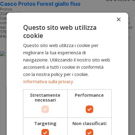
Casco Protos Forest giallo fluo
Protos
204000-YN
×
Casco forestale giallo fluo Casco forestale ideale anche per arborismo
con l'aggiunta del sottogola. Resistente al freddo e al degrado causato
Questo sito web utilizza
dai raggi UV grazie ai materiali utilizzati: 50% ABS 50% Poliammide Peso:
1750 gr Taglia unica regolabile oppure taglia Large con regolatore 56-
cookie
64cm Modello: Forest Protos con colore di base giallo fluo ed adesivi...
Aggiungi al carrello
Questo sito web utilizza i cookie per
migliorare la tua esperienza di
navigazione. Utilizzando il nostro sito web
acconsenti a tutti i cookie in conformità
con la nostra policy per i cookie.
Informativa sulla privacy
Strettamente
Performance
necessari
Targeting
Non classificati