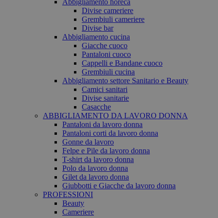
Abbigliamento horeca
Divise cameriere
Grembiuli cameriere
Divise bar
Abbigliamento cucina
Giacche cuoco
Pantaloni cuoco
Cappelli e Bandane cuoco
Grembiuli cucina
Abbigliamento settore Sanitario e Beauty
Camici sanitari
Divise sanitarie
Casacche
ABBIGLIAMENTO DA LAVORO DONNA
Pantaloni da lavoro donna
Pantaloni corti da lavoro donna
Gonne da lavoro
Felpe e Pile da lavoro donna
T-shirt da lavoro donna
Polo da lavoro donna
Gilet da lavoro donna
Giubbotti e Giacche da lavoro donna
PROFESSIONI
Beauty
Cameriere