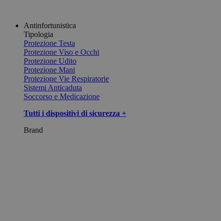
Antinfortunistica
Tipologia
Protezione Testa
Protezione Viso e Occhi
Protezione Udito
Protezione Mani
Protezione Vie Respiratorie
Sistemi Anticaduta
Soccorso e Medicazione
Tutti i dispositivi di sicurezza +
Brand