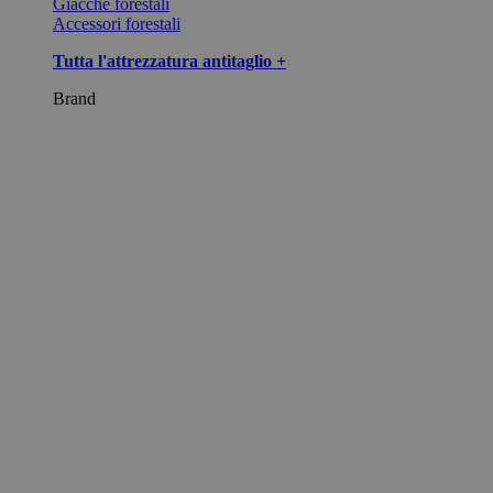
Giacche forestali
Accessori forestali
Tutta l'attrezzatura antitaglio +
Brand