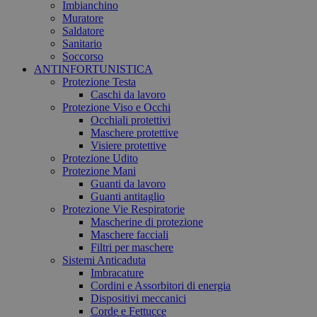
Imbianchino
Muratore
Saldatore
Sanitario
Soccorso
ANTINFORTUNISTICA
Protezione Testa
Caschi da lavoro
Protezione Viso e Occhi
Occhiali protettivi
Maschere protettive
Visiere protettive
Protezione Udito
Protezione Mani
Guanti da lavoro
Guanti antitaglio
Protezione Vie Respiratorie
Mascherine di protezione
Maschere facciali
Filtri per maschere
Sistemi Anticaduta
Imbracature
Cordini e Assorbitori di energia
Dispositivi meccanici
Corde e Fettucce