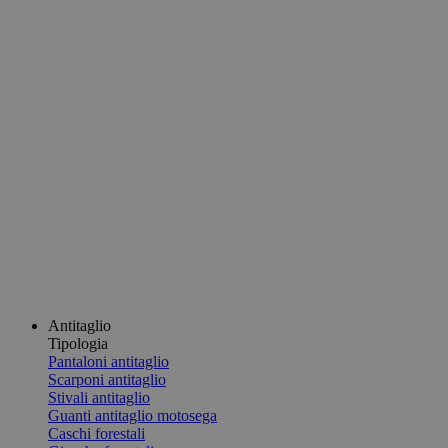
Antitaglio
Tipologia
Pantaloni antitaglio
Scarponi antitaglio
Stivali antitaglio
Guanti antitaglio motosega
Caschi forestali