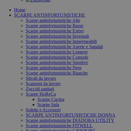
Home
SCARPE ANTINFORTUNISTICHE
Scarpe antinfortunistiche Alte
Scarpe antinfortunistiche Basse
Scarpe antinfortunistiche Estive
Scarpe antinfortunistiche Invernali
Scarpe antinfortunistiche Impermeabili
Scarpe antinfortunistiche Aperte e Sandali
Scarpe antinfortunistiche Leggere
Scarpe antinfortunistiche Comode
Scarpe antinfortunistiche Sportive
Scarpe antinfortunistiche Nere
Scarpe antinfortunistiche Bianche
Stivali da lavoro
Scarponi da lavoro
Zoccoli sanitari
Scarpe HoReCa
Scarpe Cucina
Scarpe Sala
Solette e Accessori
SCARPE ANTINFORTUNISTICHE DONNA
Scarpe antinfortunistiche DIADORA UTILITY
Scarpe antinfortunistiche FITWELL
Scarpe antinfortunistiche GRISPORT