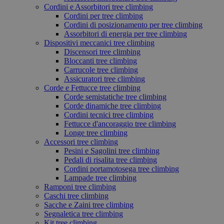
Cordini e Assorbitori tree climbing
Cordini per tree climbing
Cordini di posizionamento per tree climbing
Assorbitori di energia per tree climbing
Dispositivi meccanici tree climbing
Discensori tree climbing
Bloccanti tree climbing
Carrucole tree climbing
Assicuratori tree climbing
Corde e Fettucce tree climbing
Corde semistatiche tree climbing
Corde dinamiche tree climbing
Cordini tecnici tree climbing
Fettucce d'ancoraggio tree climbing
Longe tree climbing
Accessori tree climbing
Pesini e Sagolini tree climbing
Pedali di risalita tree climbing
Cordini portamotosega tree climbing
Lampade tree climbing
Ramponi tree climbing
Caschi tree climbing
Sacche e Zaini tree climbing
Segnaletica tree climbing
Kit tree climbing