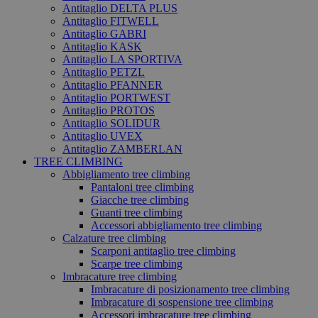
Antitaglio DELTA PLUS
Antitaglio FITWELL
Antitaglio GABRI
Antitaglio KASK
Antitaglio LA SPORTIVA
Antitaglio PETZL
Antitaglio PFANNER
Antitaglio PORTWEST
Antitaglio PROTOS
Antitaglio SOLIDUR
Antitaglio UVEX
Antitaglio ZAMBERLAN
TREE CLIMBING
Abbigliamento tree climbing
Pantaloni tree climbing
Giacche tree climbing
Guanti tree climbing
Accessori abbigliamento tree climbing
Calzature tree climbing
Scarponi antitaglio tree climbing
Scarpe tree climbing
Imbracature tree climbing
Imbracature di posizionamento tree climbing
Imbracature di sospensione tree climbing
Accessori imbracature tree climbing