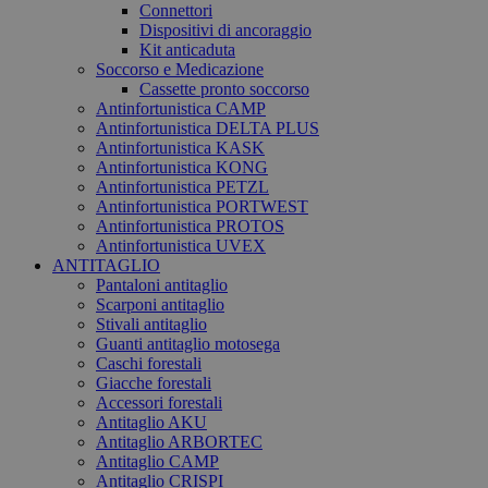
Connettori
Dispositivi di ancoraggio
Kit anticaduta
Soccorso e Medicazione
Cassette pronto soccorso
Antinfortunistica CAMP
Antinfortunistica DELTA PLUS
Antinfortunistica KASK
Antinfortunistica KONG
Antinfortunistica PETZL
Antinfortunistica PORTWEST
Antinfortunistica PROTOS
Antinfortunistica UVEX
ANTITAGLIO
Pantaloni antitaglio
Scarponi antitaglio
Stivali antitaglio
Guanti antitaglio motosega
Caschi forestali
Giacche forestali
Accessori forestali
Antitaglio AKU
Antitaglio ARBORTEC
Antitaglio CAMP
Antitaglio CRISPI