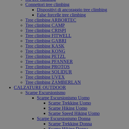
Connettori tree climbing
Dispositivi di ancoraggio tree climbing
False forcelle tree climbing
Tree climbing ARBORTEC
Tree climbing CAMP
Tree climbing CRISPI
Tree climbing FITWELL
Tree climbing GABRI
Tree climbing KASK
Tree climbing KONG
Tree climbing PETZL
Tree climbing PFANNER
Tree climbing PROTOS
Tree climbing SOLIDUR
Tree climbing UVEX
Tree climbing ZAMBERLAN
CALZATURE OUTDOOR
Scarpe Escursionismo
Scarpe Escursionismo Uomo
Scarpe Trekking Uomo
Scarpe Hiking Uomo
Scarpe Speed Hiking Uomo
Scarpe Escursionismo Donna
Scarpe Trekking Donna
Scarpe Hiking Donna