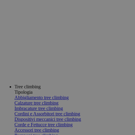
Tree climbing
Tipologia
Abbigliamento tree climbing
Calzature tree climbing
Imbracature tree climbing
Cordini e Assorbitori tree climbing
Dispositivi meccanici tree climbing
Corde e Fettucce tree climbing
Accessori tree climbing