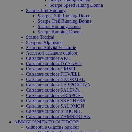
Scarpe Speed Hiking Donna
Scarpe Trail Running
Scarpe Trail Running Uomo
Scarpe Trail Running Donna
Scarpe Running Uomo
Scarpe Running Donna
Scarpe Tactical
Scarponi Alpinismo
Scarponi Attività Venatorie
Accessori calzature outdoor
Calzature outdoor AKU
Calzature outdoor DYNAFIT
Calzature outdoor CRISPI
Calzature outdoor FITWELL
Calzature outdoor NNORMAL
Calzature outdoor LA SPORTIVA
Calzature outdoor SALEWA
Calzature outdoor GRISPORT
Calzature outdoor SKECHERS
Calzature outdoor SALOMON
Calzature outdoor X-BIONIC
Calzature outdoor ZAMBERLAN
ABBIGLIAMENTO OUTDOOR
Giubbotti e Giacche outdoor