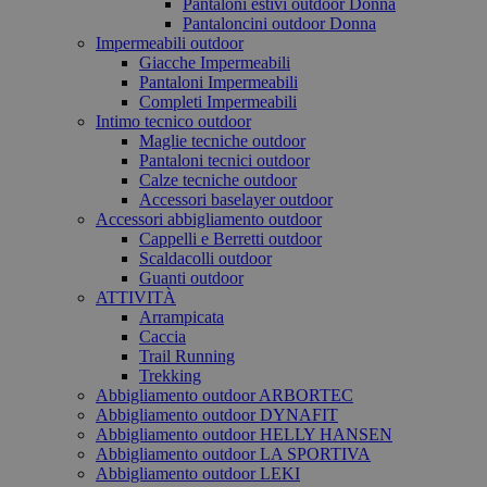
Pantaloni estivi outdoor Donna
Pantaloncini outdoor Donna
Impermeabili outdoor
Giacche Impermeabili
Pantaloni Impermeabili
Completi Impermeabili
Intimo tecnico outdoor
Maglie tecniche outdoor
Pantaloni tecnici outdoor
Calze tecniche outdoor
Accessori baselayer outdoor
Accessori abbigliamento outdoor
Cappelli e Berretti outdoor
Scaldacolli outdoor
Guanti outdoor
ATTIVITÀ
Arrampicata
Caccia
Trail Running
Trekking
Abbigliamento outdoor ARBORTEC
Abbigliamento outdoor DYNAFIT
Abbigliamento outdoor HELLY HANSEN
Abbigliamento outdoor LA SPORTIVA
Abbigliamento outdoor LEKI