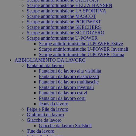
Scarpe antinfortunistiche HELLY HANSEN
Scarpe antinfortunistiche LA SPORTIVA
Scarpe antinfortunistiche MASCOT
Scarpe antinfortunistiche PORTWEST
Scarpe antinfortunistiche SKECHERS
Scarpe antinfortunistiche SOTTOZERO
Scarpe antinfortunistiche U-POWER
Scarpe antinfortunistiche U-POWER Estive
Scarpe antinfortunistiche U-POWER Invernali
Scarpe antinfortunistiche U-POWER Donna
ABBIGLIAMENTO DA LAVORO
Pantaloni da lavoro
Pantaloni da lavoro alta visibilità
Pantaloni da lavoro elasticizzati
Pantaloni da lavoro multitasche
Pantaloni da lavoro invernali
Pantaloni da lavoro estivi
Pantaloni da lavoro corti
Jeans da lavoro
Felpe e Pile da lavoro
Giubbotti da lavoro
Giacche da lavoro
Giacche da lavoro Softshell
Tute da lavoro