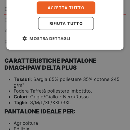
ACCETTA TUTTO
Descrizione
Dettagli prodotto
RIFIUTA TUTTO
About Delta Plus
MOSTRA DETTAGLI
Reviews
(0)
CARATTERISTICHE PANTALONE
DMACHPAW DELTA PLUS
Tessuti:
Sargia 65% poliestere 35% cotone 245
g/m²
Fodera Taffetà poliestere imbottito.
Colori:
Grigio/Giallo - Nero/Rosso
Taglie:
S/M/L/XL/XXL/3XL
PANTALONE IDEALE PER:
Agricoltura
Edilizia