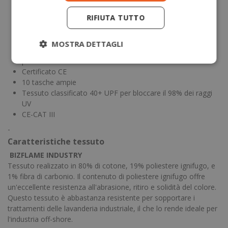
gambe
RIFIUTA TUTTO
Strap elastici su spalle
Non magnetico - esente da nichel e ferro
Banda ignifuga resistente ai lavaggi industriali
MOSTRA DETTAGLI
Tasche per ginocchiere a due livelli per un diverso
posizionamento
Certificato CE
10 tasche ampie
Tessuto classificato 40+ UPF per bloccare il 98% dei raggi
UV
CE-CAT III
-
Caratteristiche tessuto
BIZFLAME INDUSTRY
Tessuto realizzato in 80% di cotone, 19% poliestere ignifugo, e
1% fibra di carbonio. Il contenuto di poliestere ignifugo offre
un'eccellente resistenza all'abrasione, ritiro e solidità del colore.
Questo tessuto è abbastanza resistente per sopportare i
trattamenti delle lavanderia industriale, il che lo rende ideale per
l'industria off-shore.