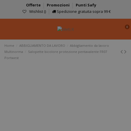
Offerte
Promozioni
Punti Safy
Wishlist (
)
Spedizione gratuita sopra 99 €
0
Home
ABBIGLIAMENTO DA LAVORO
Abbigliamento da lavoro
Multinorma
Salopette bicolore protezione pentavalente FR07
Portwest