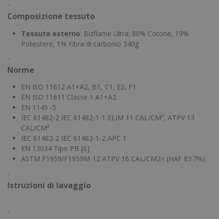
-
Composizione tessuto
Tessuto esterno
: Bizflame Ultra: 80% Cotone, 19%
Poliestere, 1% Fibra di carbonio 340g
-
Norme
EN ISO 11612 A1+A2, B1, C1, E2, F1
EN ISO 11611 Classe 1 A1+A2
EN 1149 -5
IEC 61482-2 IEC 61482-1-1 ELIM 11 CAL/CM², ATPV 13
CAL/CM²
IEC 61482-2 IEC 61482-1-2 APC 1
EN 13034 Tipo PB [6]
ASTM F1959/F1959M-12 ATPV 16 CAL/CM2< (HAF 83.7%)
-
Istruzioni di lavaggio
-