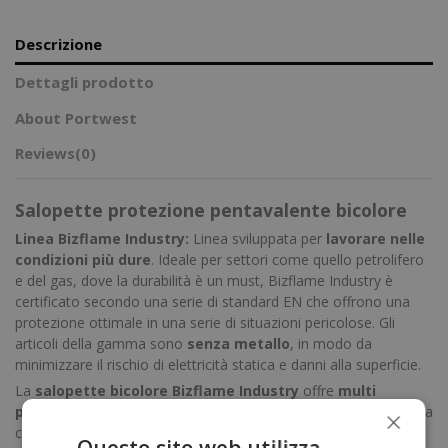
Descrizione
Dettagli prodotto
About Portwest
Reviews
(0)
Salopette protezione pentavalente bicolore
Linea Bizflame Industry:
Linea sviluppata per
lavorare nelle
condizioni più dure
. Ideale per settori come quello petrolifero
e del gas, dove la durabilità è un must, Bizflame Industry è
certificato secondo una serie di standard EN che offrono una
protezione ottimale in una serie di situazioni pericolose. Gli
articoli della gamma sono
senza metallo
, in modo da
minimizzare il rischio di elettricità statica e danni alla superficie.
La
salopette bicolore Bizflame Industry
offre
multi
×
protezione
contro una serie di rischi, questa salopette combina
con successo comfort e funzionalità. Il
tessuto poliestere FR