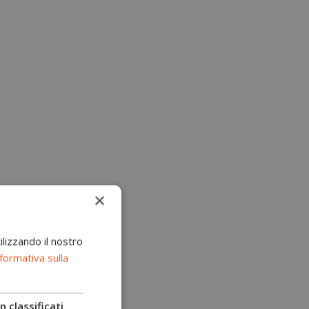
×
ilizzando il nostro
formativa sulla
 classificati