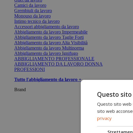
Camici da lavoro
Grembiuli da lavoro
Monouso da lavoro
Intimo tecnico da lavoro
Accessori abbigliamento da lavoro
Abbigliamento da lavoro Impermeabile
Abbigliamento da lavoro Taglie Forti
Abbigliamento da lavoro Alta Visibilità
Abbigliamento da lavoro Multinorma
Abbigliamento da lavoro Ignifugo
ABBIGLIAMENTO PROFESSIONALE
ABBIGLIAMENTO DA LAVORO DONNA
PROFESSIONI
Tutto l'abbigliamento da lavoro +
Brand
Questo sito
Questo sito web ut
sito web acconsent
privacy
Strettamen