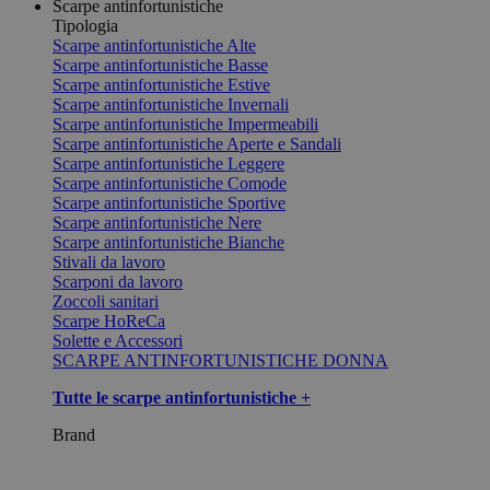
Scarpe antinfortunistiche
Tipologia
Scarpe antinfortunistiche Alte
Scarpe antinfortunistiche Basse
Scarpe antinfortunistiche Estive
Scarpe antinfortunistiche Invernali
Scarpe antinfortunistiche Impermeabili
Scarpe antinfortunistiche Aperte e Sandali
Scarpe antinfortunistiche Leggere
Scarpe antinfortunistiche Comode
Scarpe antinfortunistiche Sportive
Scarpe antinfortunistiche Nere
Scarpe antinfortunistiche Bianche
Stivali da lavoro
Scarponi da lavoro
Zoccoli sanitari
Scarpe HoReCa
Solette e Accessori
SCARPE ANTINFORTUNISTICHE DONNA
Tutte le scarpe antinfortunistiche +
Brand