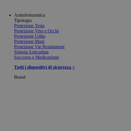
Antinfortunistica
Tipologia
Protezione Testa
Protezione Viso e Occhi
Protezione Udito
Protezione Mani
Protezione Vie Respiratorie
Sistemi Anticaduta
Soccorso e Medicazione
Tutti i dispositivi di sicurezza +
Brand