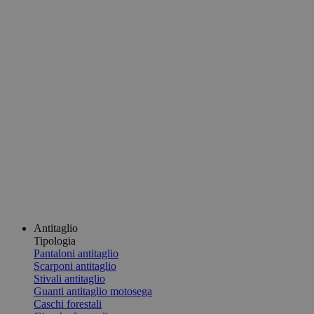
Antitaglio
Tipologia
Pantaloni antitaglio
Scarponi antitaglio
Stivali antitaglio
Guanti antitaglio motosega
Caschi forestali