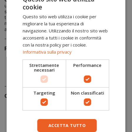
un'eccellente assorbimento degli urti, per gli sport di
cookie
squadra. Garantiscono comfort e ammortizzazione in
Questo sito web utilizza i cookie per
tutte le tipologie di calzature e sono progettate con
materiali innovativi che migliorano le prestazioni e
migliorare la tua esperienza di
aiutano a prevenire gli infortuni.
navigazione. Utilizzando il nostro sito web
acconsenti a tutti i cookie in conformità
-
con la nostra policy per i cookie.
Performance
Informativa sulla privacy
Arco basso
Strettamente
Performance
Propulsione
necessari
Comfort
Assortimento
-
Targeting
Non classificati
Caratteristiche Tecniche
Materiali leggeri e traspiranti
Cuscinetto per aumentare la propulsione
dell'avampiede
Guscio adattato ad archi plantari bassi (2,8 cm)
ACCETTA TUTTO
per una flessione dinamica dell'avampiede