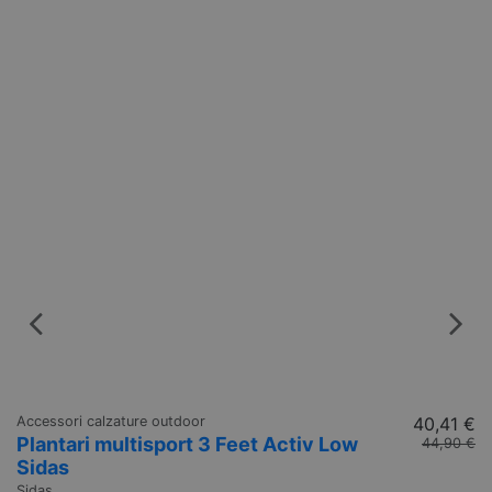
Accessori calzature outdoor
40,41 €
Ac
Plantari multisport 3 Feet Activ Low
P
44,90 €
Sidas
S
Sidas
Si