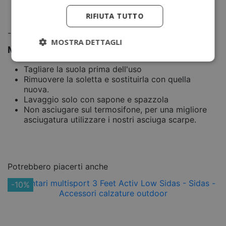
Cuscinetto in gel per una migliore
RIFIUTA TUTTO
ammortizzazione del tallone
-
MOSTRA DETTAGLI
Manutenzione e Utilizzo
Tagliare la suola prima dell'uso
Rimuovere la soletta e sostituirla con quella
nuova.
Lavaggio solo con sapone e spazzola
Non asciugare sul termosifone, per una migliore
asciugatura utilizzare i nostri asciuga scarpe.
Potrebbero piacerti anche
-10%