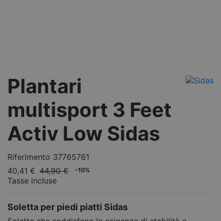
Plantari
multisport 3 Feet
Activ Low Sidas
Riferimento
37765761
40,41 €
44,90 €
-10%
Tasse incluse
Soletta per piedi piatti Sidas
Solette che soddisfano le esigenze di stabilità e