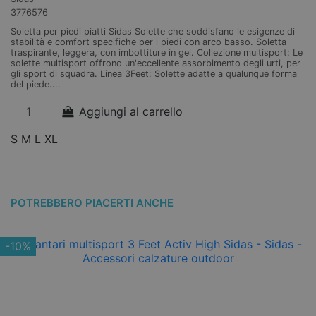
3776576
3
Soletta per piedi piatti Sidas Solette che soddisfano le esigenze di
So
stabilità e comfort specifiche per i piedi con arco basso. Soletta
di
traspirante, leggera, con imbottiture in gel. Collezione multisport: Le
ar
solette multisport offrono un'eccellente assorbimento degli urti, per
de
gli sport di squadra. Linea 3Feet: Solette adatte a qualunque forma
un
del piede....
3F
Aggiungi al carrello
S
M
L
XL
S
POTREBBERO PIACERTI ANCHE
-10%