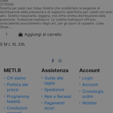
Sidas
3776556
Soletta per piedi cavi Sidas Solette che soddisfano le esigenze di
distribuzione della pressione e di supporto specifiche per i piedi con arco
alto. Soletta traspirante, leggera, che offre ottima distribuzione della
pressione. Collezione multisport: Le solette multisport offrono
un'eccellente assorbimento degli urti, per gli sport di squadra. Linea
3Feet:...
Aggiungi al carrello
S
M
L
XL
2XL
METI.R
Assistenza
Account
Chi siamo
Guida alle
Login
taglie
Politica dei
Account
prezzi
Spedizioni
Cronologia
Programma
Resi e Recessi
ordini
fedeltà
Pagamenti
Wishlist
Condizioni
sicuri