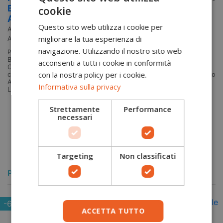
BreatheFlex Pro Freestyle Purple
cookie
Cr
Arbortec
W
Questo sito web utilizza i cookie per
Arbortec
Sc
migliorare la tua esperienza di
AT4061-PU
fa
pr
navigazione. Utilizzando il nostro sito web
Protezione antitaglio Classe 1 - Tipo A I pantaloni antitaglio
La
BreatheFlex Pro Freestyle Viola di Arbortec offrono protezione di
acconsenti a tutti i cookie in conformità
an
Classe 1, comfort e flessibilità, ideali per i professionisti del tree
2,
con la nostra policy per i cookie.
climbing. Protezione antitaglio in Classe 1 (20 m/s). Pantalone di tipo
A (protezione antitaglio solo sulla parte anteriore delle gambe).
Informativa sulla privacy
Linea BreatheFlex...
Aggiungi al carrello
Strettamente
Performance
necessari
Targeting
Non classificati
POTREBBERO PIACERTI ANCHE
-60,00 €
ACCETTA TUTTO