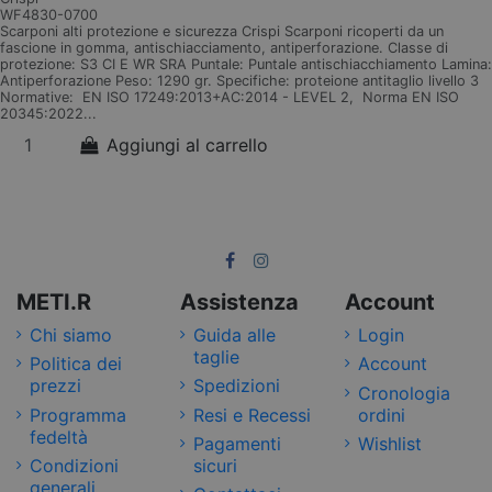
WF4830-0700
Scarponi alti protezione e sicurezza Crispi Scarponi ricoperti da un
fascione in gomma, antischiacciamento, antiperforazione. Classe di
protezione: S3 CI E WR SRA Puntale: Puntale antischiacchiamento Lamina:
Antiperforazione Peso: 1290 gr. Specifiche: proteione antitaglio livello 3
Normative: EN ISO 17249:2013+AC:2014 - LEVEL 2, Norma EN ISO
20345:2022...
Aggiungi al carrello
METI.R
Assistenza
Account
Chi siamo
Guida alle
Login
taglie
Politica dei
Account
prezzi
Spedizioni
Cronologia
Programma
Resi e Recessi
ordini
fedeltà
Pagamenti
Wishlist
Condizioni
sicuri
generali