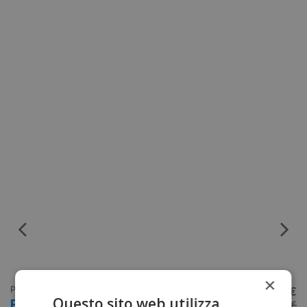
Sc
×
S
Pantaloni tree climbing
399,00 €
Da
Questo sito web utilizza
Pantaloni antitaglio Classe 1
l
459,00 €