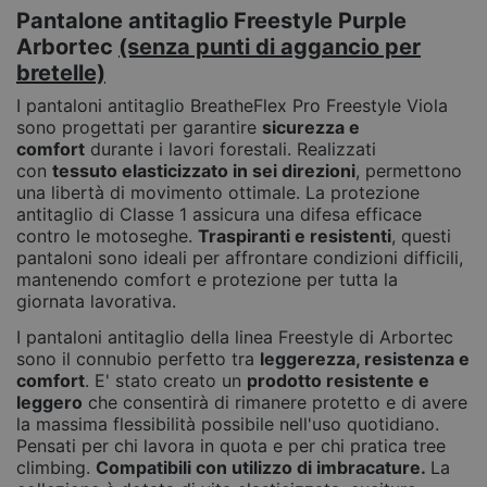
Pantalone antitaglio Freestyle Purple
Arbortec
(senza punti di aggancio per
bretelle)
I pantaloni antitaglio BreatheFlex Pro Freestyle Viola
sono progettati per garantire
sicurezza e
comfort
durante i lavori forestali. Realizzati
con
tessuto elasticizzato in sei direzioni
, permettono
una libertà di movimento ottimale. La protezione
antitaglio di Classe 1 assicura una difesa efficace
contro le motoseghe.
Traspiranti e resistenti
, questi
pantaloni sono ideali per affrontare condizioni difficili,
mantenendo comfort e protezione per tutta la
giornata lavorativa.
I pantaloni antitaglio della linea Freestyle di Arbortec
sono il connubio perfetto tra
leggerezza, resistenza e
comfort
. E' stato creato un
prodotto resistente e
leggero
che consentirà di rimanere protetto e di avere
la massima flessibilità possibile nell'uso quotidiano.
Pensati per chi lavora in quota e per chi pratica tree
climbing.
Compatibili con utilizzo di imbracature.
La