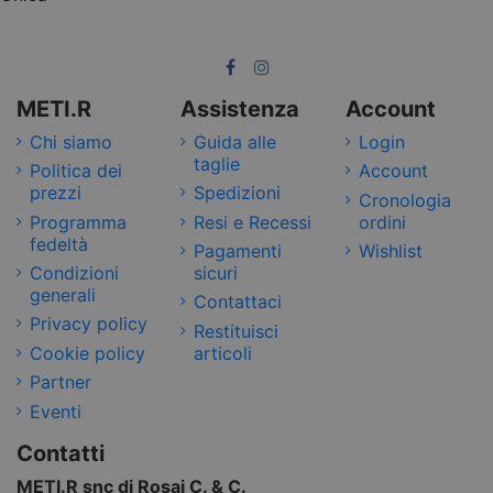
METI.R
Assistenza
Account
Chi siamo
Guida alle
Login
taglie
Politica dei
Account
prezzi
Spedizioni
Cronologia
Programma
Resi e Recessi
ordini
fedeltà
Pagamenti
Wishlist
Condizioni
sicuri
generali
Contattaci
Privacy policy
Restituisci
Cookie policy
articoli
Partner
Eventi
Contatti
METI.R snc di Rosai C. & C.