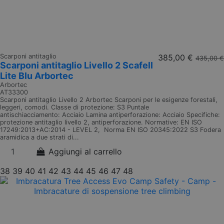
Scarponi antitaglio
385,00 €
435,00 €
Scarponi antitaglio Livello 2 Scafell
Lite Blu Arbortec
Arbortec
AT33300
Scarponi antitaglio Livello 2 Arbortec Scarponi per le esigenze forestali,
leggeri, comodi. Classe di protezione: S3 Puntale
antischiacciamento: Acciaio Lamina antiperforazione: Acciaio Specifiche:
protezione antitaglio livello 2, antiperforazione. Normative: EN ISO
17249:2013+AC:2014 - LEVEL 2, Norma EN ISO 20345:2022 S3 Fodera
aramidica a due strati di...
Aggiungi al carrello
38
39
40
41
42
43
44
45
46
47
48