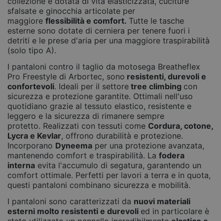
collezione è dotata di vita elasticizzata, cuciture
sfalsate e ginocchia articolate per
maggiore
flessibilità e comfort.
Tutte le tasche
esterne sono dotate di cerniera per tenere fuori i
detriti e le prese d'aria per una maggiore traspirabilità
(solo tipo A).
I pantaloni contro il taglio da motosega Breatheflex
Pro Freestyle di Arbortec, sono
resistenti, durevoli e
confortevoli
. Ideali per il settore
tree climbing
con
sicurezza e protezione garantite. Ottimali nell'uso
quotidiano grazie al tessuto elastico, resistente e
leggero e la sicurezza di rimanere sempre
protetto. Realizzati con tessuti come
Cordura, cotone,
Lycra e Kevlar
, offrono durabilità e protezione.
Incorporano
Dyneema
per una protezione avanzata,
mantenendo comfort e traspirabilità. La
fodera
interna
evita l'accumulo di segatura, garantendo un
comfort ottimale. Perfetti per lavori a terra e in quota,
questi pantaloni combinano sicurezza e mobilità.
I pantaloni sono caratterizzati da
nuovi materiali
esterni molto resistenti e durevoli
ed in particolare è
stato utilizzato un pannello incredibilmente
elastico e