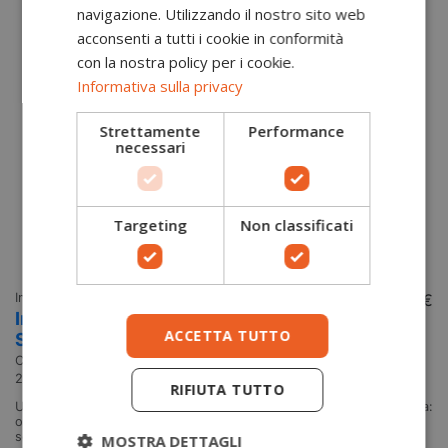
navigazione. Utilizzando il nostro sito web
acconsenti a tutti i cookie in conformità
con la nostra policy per i cookie.
Informativa sulla privacy
Strettamente
Performance
necessari
Targeting
Non classificati
Imbracature di sospensione tree climbing
350,00 €
Pa
Imbracatura Tree Access Evo Camp
P
ACCETTA TUTTO
Safety
B
Camp
Ar
2163T
A
RIFIUTA TUTTO
Una nuova evoluzione nell'ambito delle imbracature per arboricoltura:
Pr
ogni singola caratteristica di Tree Access Evo è concepita per
Br
soddisfare anche i tree-climber più esigenti.Innovativo sistema di
co
MOSTRA DETTAGLI